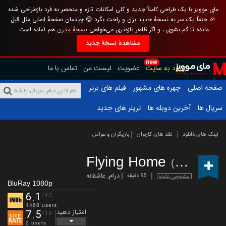
مای موویز با یک طراحی کاملاً جدید و کلی امکانات تازه و منحصر به فرد بازطراحی شده
🎉 حتماً یک سر به نسخهٔ جدید بزن و راحت بگرد 😊 چیدمان صفحهٔ اصلی مثل قبل
مانده تا گم نشوی ، و اگر ظاهر تازه‌تری می‌خواهی
نسخهٔ مدرن
هم آماده است.
مشاهدهٔ نسخهٔ جدید
new
ورود به سایت
عضویت
لیست من
تماس با ما
صفحه اصلی
چهره های مشهور
فیلم های برتر
سریال ها
آخرین دوبله ها
تریلر های جدید
لینک های دانلود
نقد های کاربران
بازیگران و عوامل
Flying Home
(2014)
درام
,
عاشقانه
95 دقیقه
مشخص نشده
BluRay 1080p
6.1
/10
4468 users
امتیاز دهید
7.5
/10
2 users