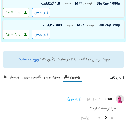
BluRay 1080p
MP4
1.8 گیگابایت
فرمت :
حجم :
زیرنویس
وارد شوید
BluRay 720p
MP4
893 مگابایت
فرمت :
حجم :
زیرنویس
وارد شوید
جهت ارسال دیدگاه ، ابتدا در سایت لاگین کنید
ورود به سایت
بهترین نظر
جدید ترین
قدیمی ترین
پرسش ها
1 دیدگاه
anar
(پرسش)
6 سال قبل
چرا ترجمه نداره ؟
▲
▼
پاسخ
0