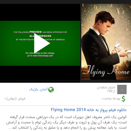
Play
Video
امتیاز منتقدان
آلمان
,
بلژیک
-
از 100
-
-
بودجه ساخت:
فروش (جهانی):
دانلود فیلم پرواز به خانه Flying Home 2014
کولین یک تاجر معروف اهل نیویرک است که در یک دوراهی سخت قرار گرفته
است؛ یک طرف آن پول و ثروت و طرف دیگر یک زندگی توام با محبت و آرامش
است. یا باید معالمه پیش رو را انجام دهد و یا عشق به زندگی را انتخاب کند …