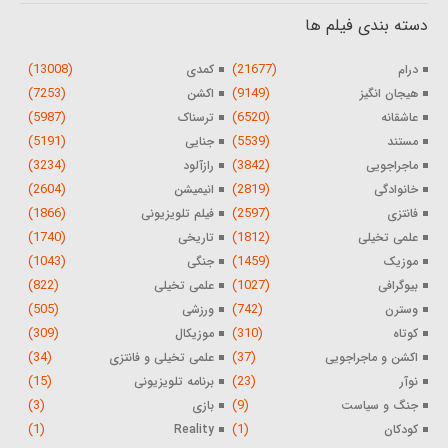
دسته بندی فیلم ها
(13008)
(21677)
درام
کمدی
(7253)
(9149)
هیجان انگیز
اکشن
(5987)
(6520)
عاشقانه
ترسناک
(5191)
(5539)
مستند
جنایی
(3234)
(3842)
ماجراجویی
رازآلود
(2604)
(2819)
خانوادگی
انیمیشن
(1866)
(2597)
فانتزی
فیلم تلویزیونی
(1740)
(1812)
علمی تخیلی
تاریخی
(1043)
(1459)
موزیک
جنگی
(822)
(1027)
بیوگرافی
علمی تخیلی
(505)
(742)
وسترن
ورزشی
(309)
(310)
کوتاه
موزیکال
(34)
(37)
اکشن و ماجراجویی
علمی تخیلی و فانتزی
(15)
(23)
نوآر
برنامه تلویزیونی
(3)
(9)
جنگ و سیاست
بازی
(1)
(1)
کودکان
Reality