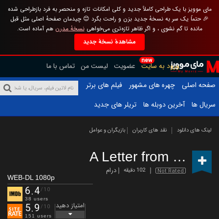
مای موویز با یک طراحی کاملاً جدید و کلی امکانات تازه و منحصر به فرد بازطراحی شده
🎉 حتماً یک سر به نسخهٔ جدید بزن و راحت بگرد 😊 چیدمان صفحهٔ اصلی مثل قبل
مانده تا گم نشوی ، و اگر ظاهر تازه‌تری می‌خواهی
نسخهٔ مدرن
هم آماده است.
مشاهدهٔ نسخهٔ جدید
new
ورود به سایت
عضویت
لیست من
تماس با ما
صفحه اصلی
چهره های مشهور
فیلم های برتر
سریال ها
آخرین دوبله ها
تریلر های جدید
لینک های دانلود
نقد های کاربران
بازیگران و عوامل
A Letter from Kyoto
(
درام
102 دقیقه
Not Rated
WEB-DL 1080p
6.4
/10
38 users
امتیاز دهید
5.9
/10
151 users