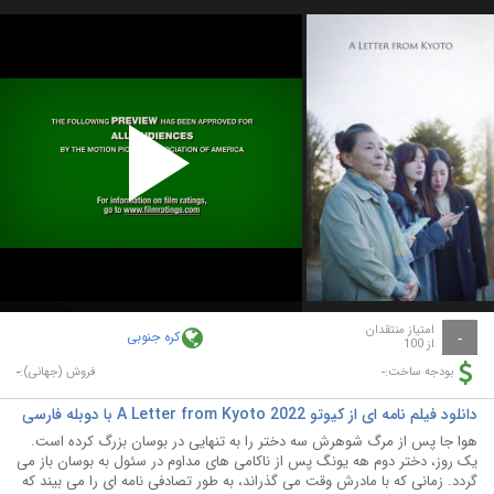
Play
Video
امتیاز منتقدان
کره جنوبی
-
از 100
-
-
بودجه ساخت:
فروش (جهانی):
دانلود فیلم نامه ای از کیوتو A Letter from Kyoto 2022 با دوبله فارسی
هوا جا پس از مرگ شوهرش سه دختر را به تنهایی در بوسان بزرگ کرده است.
یک روز، دختر دوم هه یونگ پس از ناکامی های مداوم در سئول به بوسان باز می
گردد. زمانی که با مادرش وقت می گذراند، به طور تصادفی نامه ای را می بیند که