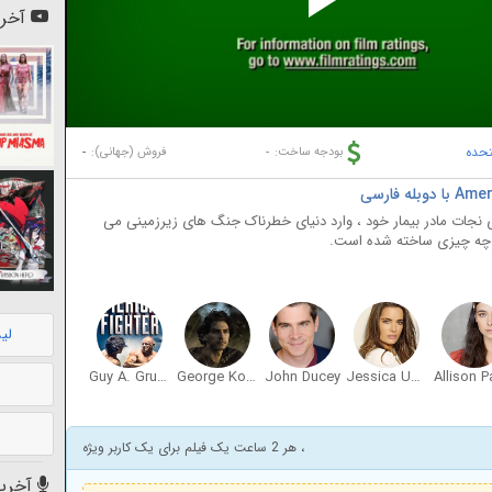
Pl
آخری
Vi
تحده
-
-
بودجه ساخت:
فروش (جهانی):
 نجات مادر بیمار خود ، وارد دنیای خطرناک جنگ های زیرزمینی می
از چه چیزی ساخته شده است.
لی
Guy A. Grundy
George Kosturos
John Ducey
Jessica Uberuaga
Allison P
، هر 2 ساعت یک فیلم برای یک کاربر ویژه
آخرین