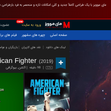
 چیدمان صفحهٔ اصلی مثل قبل مانده تا گم نشوی ، و اگر ظاهر تازه‌تری می‌خواهی
new
عضویت
ورود به سایت
یلم های برتر
چهره های مشهور
صفحه اصلی
ازیگران و عوامل
نقد های کاربران
لینک های دانلود
ican Fighter
(2019)
بیوگرافی
,
اکشن
98 دقیقه
17+