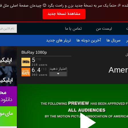
تازه و منحصر به فرد بازطراحی شده 🎉 حتماً یک سر به نسخهٔ جدید بزن و راحت بگرد 
مشاهدهٔ نسخهٔ جدید
تماس با ما
لیست من
تریلر های جدید
آخرین دوبله ها
سریال ها
ف
BluRay 1080p
ب
5
/10
218 users
Amer
امتیاز دهید
6.4
/10
393 users