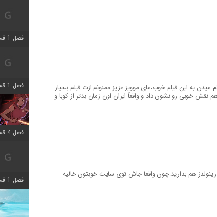
فصل 1 قسمت 7 اضافه شد
فصل 1 قسمت 11 اضافه شد
م میدن به این فیلم خوب،مای موویز عزیز ممنونم ازت فیلم بسیار
هم نقش خوبی رو نشون داد و واقعاً ایران اون زمان بدتر از کوبا و
فصل 4 قسمت 3 اضافه شد
ینولدز هم بدارید،چون واقعا جاش توی سایت خوبتون خالیه
فصل 1 قسمت 4 اضافه شد