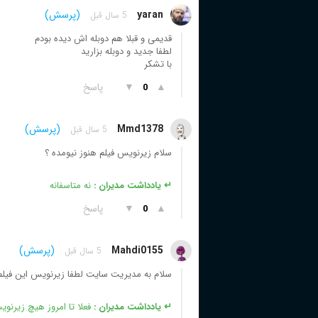
yaran
(پرسش)
5 سال قبل
قدیمی و قبلا هم دوبله اش دیده بودم
لطفا جدید و دوبله بزارید
با تشکر
▲
▼
پاسخ
0
Mmd1378
(پرسش)
5 سال قبل
سلام زیرنویس فیلم هنوز نیومده ؟
↵ یادداشت مدیران :
نه متاسفانه
▲
▼
پاسخ
0
Mahdi0155
(پرسش)
5 سال قبل
سلام به مدیریت سایت لطفا زیرنویس این فیلم ر
↵ یادداشت مدیران :
فعلا تا امروز هیچ زیرن