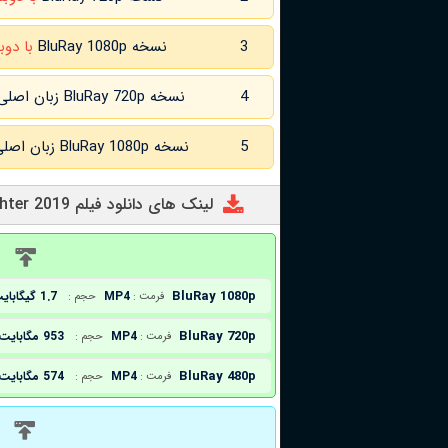
3
نسخه BluRay 1080p
با دوب
4
نسخه BluRay 720p زبان اصلی و
5
نسخه BluRay 1080p زبان اصلی و
لینک های دانلود فیلم American Fighter 2019
د
BluRay 1080p
MP4
1.7 گیگابایت
فرمت :
حجم :
BluRay 720p
MP4
953 مگابایت
فرمت :
حجم :
BluRay 480p
MP4
574 مگابایت
فرمت :
حجم :
د