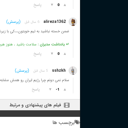
▲
▼
پاسخ
0
alireza1362
(پرسش)
6 سال قبل
ضمن خسته نباشید به تیم خوبتون،،،کی با زیر
↵ یادداشت مدیران :
سلامت باشید ، هنوز هیچ 
▲
▼
پاسخ
0
sshzkh
(پرسش)
5 سال قبل
سلام نمی دونم چرا رژیم ایران رو همش مشابه کوبا نشون
▲
▼
پاسخ
-1
فیلم های پیشنهادی و مرتبط
برچسب ها