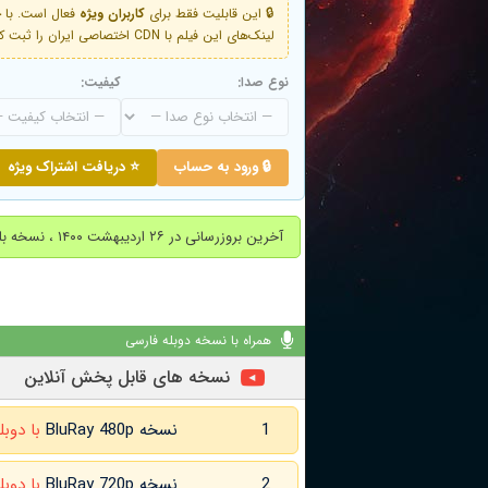
🔒 این قابلیت فقط برای
کاربران ویژه
لینک‌های این فیلم با CDN اختصاصی ایران را ثبت کنید و دقایقی بعد به لینک سوم آن دسترسی خواهید داشت
نوع صدا:
کیفیت:
🔒 ورود به حساب
⭐ دریافت اشتراک ویژه
آخرین بروزرسانی در ۲۶ اردیبهشت ۱۴۰۰ ، نسخه بلوری جایگزین شد
همراه با نسخه دوبله فارسی
نسخه های قابل پخش آنلاین
1
نسخه BluRay 480p
با دوبل
2
نسخه BluRay 720p
با دوبل