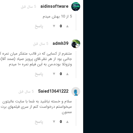
aidinsoftware
5 سال قبل
5 از 10 بهش میدم
▲
▼
پاسخ
0
admh39
5 سال قبل
متنفرم از کسایی که در قالب متفکر میان نمره ک
جالبی بود از هر نظر،اقای پرویز صیاد (صمد آقا)
ونزوئلا بوده،من به این فیلم نمره ۱۰ میدم
▲
▼
پاسخ
0
Saied13641222
5 سال قبل
سلام و خسته نباشید به شما با سایت عالیتون
میخواستم درخواست کنم از سری فیلمهای برت ر
ممنون
▲
▼
پاسخ
0