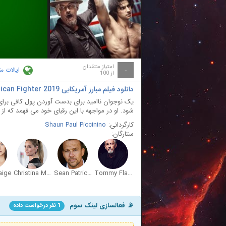
ay
deo
امتیاز منتقدان
ایالات م
-
از 100
دانلود فیلم مبارز آمریکایی American Fighter 2019 با دوبله فارسی
یک نوجوان ناامید برای بدست آوردن پول کافی برای
شود. او در مواجهه با این رقبای خود می فهمد که 
کارگردانی:
Shaun Paul Piccinino
ستارگان:
aige
Christina Moore
Sean Patrick Flanery
Tommy Flanagan
📡 فعالسازی لینک سوم
1 نفر درخواست داده