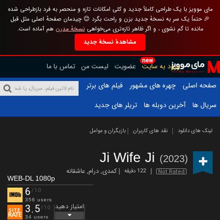
مای موویز با یک طراحی کاملاً جدید و کلی امکانات تازه و منحصر به فرد بازطراحی شده
🎉 حتماً یک سر به نسخهٔ جدید بزن و راحت بگرد 😊 چیدمان صفحهٔ اصلی مثل قبل
مانده تا گم نشوی ، و اگر ظاهر تازه‌تری می‌خواهی
نسخهٔ مدرن
هم آماده است.
مشاهدهٔ نسخهٔ جدید
new
ورود به سایت
عضویت
لیست من
تماس با ما
صفحه اصلی
چهره های مشهور
فیلم های برتر
سریال ها
آخرین دوبله ها
تریلر های جدید
لینک های دانلود
نقد های کاربران
بازیگران و عوامل
Ji Wife Ji
(2023)
کمدی
,
درام
,
عاشقانه
122 دقیقه
Not Rated
WEB-DL 1080p
6
/10
356 users
امتیاز دهید
3.5
/10
34 users