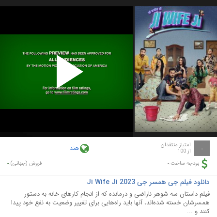
Play
Video
امتیاز منتقدان
هند
-
از 100
-
-
بودجه ساخت:
فروش (جهانی):
دانلود فیلم جی همسر جی Ji Wife Ji 2023
فیلم داستان سه شوهر ناراضی و درمانده که از انجام کارهای خانه به دستور
همسرشان خسته شده‌اند، آنها باید راه‌هایی برای تغییر وضعیت به نفع خود پیدا
کنند و ...