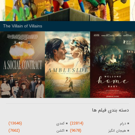
The Villain of Villains
دسته بندی فیلم ها
(13646)
(22814)
درام
کمدی
(7662)
(9678)
هیجان انگیز
اکشن