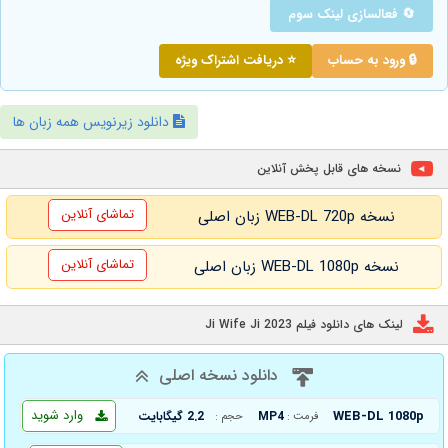
🔄 فعالسازی لینک سوم
🔒 ورود به حساب
⭐ دریافت اشتراک ویژه
دانلود زیرنویس همه زبان ها
نسخه های قابل پخش آنلاین
تماشای آنلاین
نسخه WEB-DL 720p زبان اصلی
تماشای آنلاین
نسخه WEB-DL 1080p زبان اصلی
لینک های دانلود فیلم Ji Wife Ji 2023
دانلود نسخه اصلی
وارد شوید
WEB-DL 1080p
MP4
2.2 گیگابایت
فرمت :
حجم :