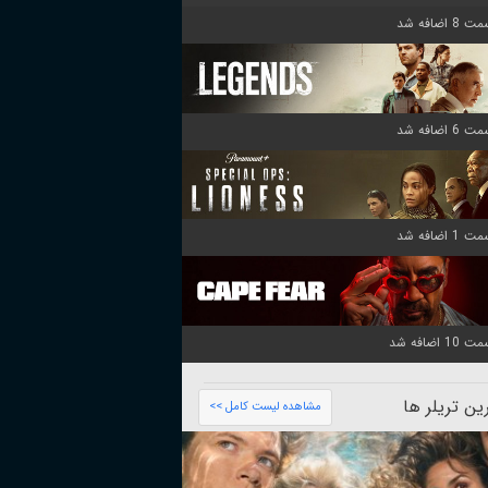
ن تریلر ها
مشاهده لیست کامل >>