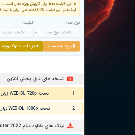
🔒 این قابلیت فقط برای
کاربران ویژه
لینک‌های این فیلم با CDN اختصاصی ایران را ثبت کنید و دقایقی بعد به لینک سوم آن دسترسی خواهید داشت
نوع صدا:
کیفیت:
🔒 ورود به حساب
⭐ دریافت اشتراک ویژه
نسخه های قابل پخش آنلاین
1
نسخه WEB-DL 720p زبان اصلی و زیرنویس انگلیسی
2
نسخه WEB-DL 1080p زبان اصلی و زیرنویس انگلیسی
لینک های دانلود فیلم Haunted Universities 2nd Semester 2022