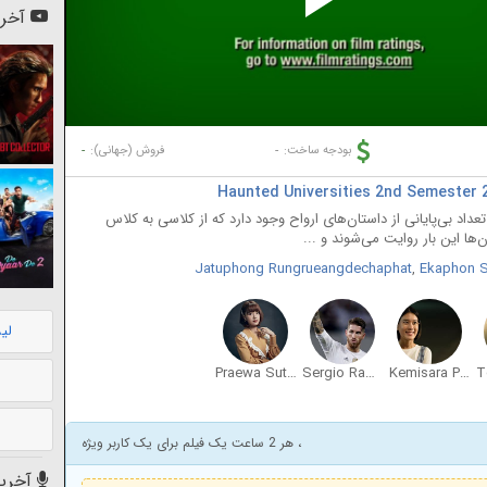
Pl
آخری
Vi
-
-
بودجه ساخت:
فروش (جهانی):
اد بی‌پایانی از داستان‌های ارواح وجود دارد که از کلاسی به کلاس
‌ها این بار روایت می‌شوند و ...
Jatuphong Rungrueangdechaphat
,
Ekaphon S
لی
Praewa Suthamphong
Sergio Ramos
Kemisara Paladesh
، هر 2 ساعت یک فیلم برای یک کاربر ویژه
آخرین