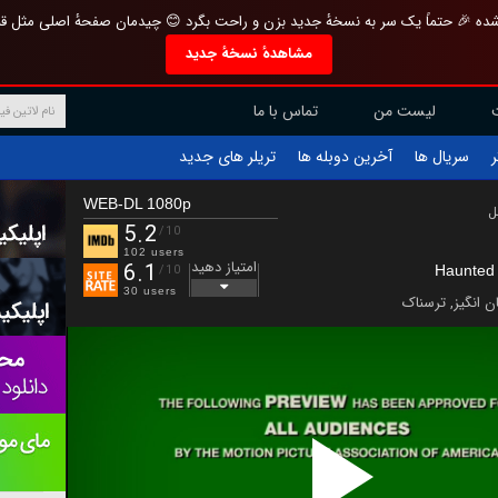
تازه و منحصر به فرد بازطراحی شده 🎉 حتماً یک سر به نسخهٔ جدید بزن و راحت بگرد 
مشاهدهٔ نسخهٔ جدید
تماس با ما
لیست من
تریلر های جدید
آخرین دوبله ها
سریال ها
ف
WEB-DL 1080p
ب
5.2
/10
102 users
امتیاز دهید
6.1
Haunted 
/10
30 users
ترسناک
,
هیجان 