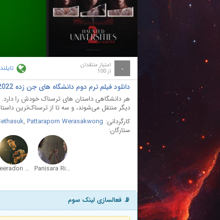
ay
deo
امتیاز منتقدان
تایلند
-
از 100
دانلود فیلم ترم دوم دانشگاه های جن زده Haunted Universities 2nd Semester 2022
هر دانشگاهی داستان های ترسناک خودش را دارد. تعد
دیگر منتقل می‌شوند، و سه تا از ترسناک‌ترین داستان
کارگردانی:
Pattaraporn Werasakwong
,
ethasuk
ستارگان:
Teeradon Supapunpinyo
Panisara Rikulsurakan
📡 فعالسازی لینک سوم