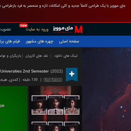
 چیدمان صفحهٔ اصلی مثل قبل مانده تا گم نشوی ، و اگر ظاهر تازه‌تری می‌خواهی
new
عضویت
ورود به سایت
یلم های برتر
چهره های مشهور
صفحه اصلی
ازیگران و عوامل
نقد های کاربران
لینک های دانلود
Universities 2nd Semester
(2022)
انگیز
,
کمدی
130 دقیقه
Not Rated