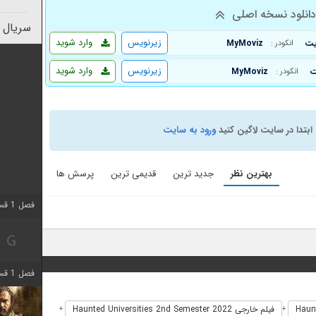
انلود نسخه اصلی
سریال 
زیرنویس
وارد شوید
MyMoviz
انکودر :
زیرنویس
وارد شوید
MyMoviz
انکودر :
ابتدا در سایت لاگین کنید
ورود به سایت
بهترین نظر
جدید ترین
قدیمی ترین
پرسش ها
فصل 1 قسمت 2 اضافه شد
فصل 1 قسمت 8 اضافه شد
فیلم خارجی Haunted Universities 2nd Semester 2022
+
+