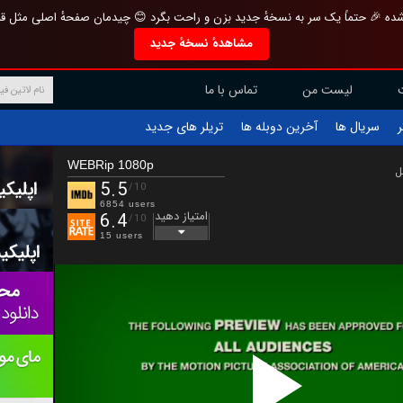
تازه و منحصر به فرد بازطراحی شده 🎉 حتماً یک سر به نسخهٔ جدید بزن و راحت بگرد 
مشاهدهٔ نسخهٔ جدید
تماس با ما
لیست من
تریلر های جدید
آخرین دوبله ها
سریال ها
ف
WEBRip 1080p
ب
5.5
/10
6854 users
امتیاز دهید
6.4
/10
15 users