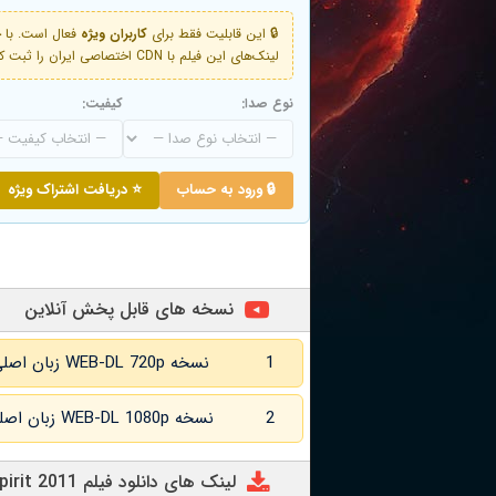
🔒 این قابلیت فقط برای
کاربران ویژه
لینک‌های این فیلم با CDN اختصاصی ایران را ثبت کنید و دقایقی بعد به لینک سوم آن دسترسی خواهید داشت
نوع صدا:
کیفیت:
🔒 ورود به حساب
⭐ دریافت اشتراک ویژه
نسخه های قابل پخش آنلاین
1
نسخه WEB-DL 720p زبان اصلی و
2
نسخه WEB-DL 1080p زبان اصلی و
لینک های دانلود فیلم Teen Spirit 2011