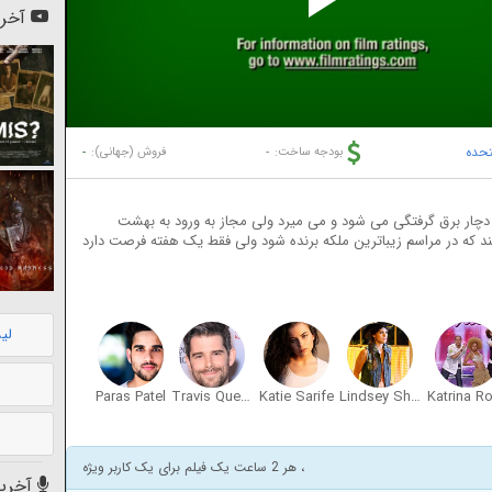
Pl
آخری
Vi
تحده
-
-
بودجه ساخت:
فروش (جهانی):
 دچار برق گرفتگی می شود و می میرد ولی مجاز به ورود به بهشت
د که در مراسم زیباترین ملکه برنده شود ولی فقط یک هفته فرصت دارد
لی
Paras Patel
Travis Quentin Young
Katie Sarife
Lindsey Shaw
، هر 2 ساعت یک فیلم برای یک کاربر ویژه
آخرین