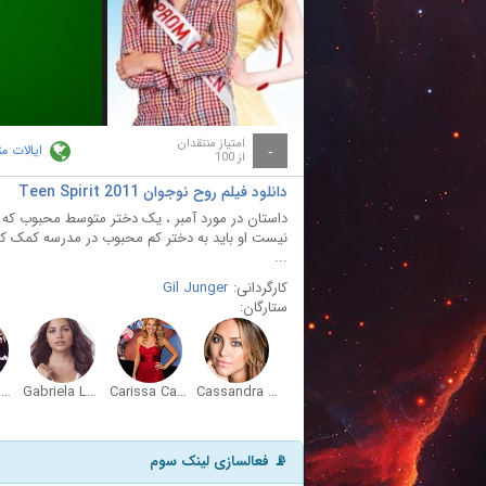
ay
deo
امتیاز منتقدان
ایالات م
-
از 100
دانلود فیلم روح نوجوان Teen Spirit 2011
داستان در مورد آمبر ، یک دختر متوسط ​​محبوب که
نیست او باید به دختر کم محبوب در مدرسه کمک کن
...
کارگردانی:
Gil Junger
ستارگان:
Katrina Rose Tandy
Gabriela Lopez
Carissa Capobianco
Cassandra Scerbo
📡 فعالسازی لینک سوم