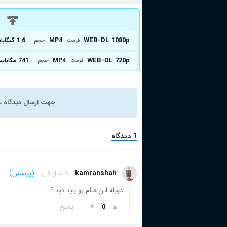
د
WEB-DL 1080p
MP4
1.6 گیگابایت
فرمت :
حجم :
WEB-DL 720p
MP4
741 مگابایت
فرمت :
حجم :
جهت ارسال دیدگاه ، 
1 دیدگاه
kamranshah
(پرسش)
6 سال قبل
دوبله این فیلم رو باید دید ؟
▲
▼
پاسخ
0