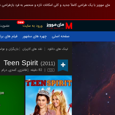
 چیدمان صفحهٔ اصلی مثل قبل مانده تا گم نشوی ، و اگر ظاهر تازه‌تری می‌خواهی
new
عضویت
ورود به سایت
یلم های برتر
چهره های مشهور
صفحه اصلی
ازیگران و عوامل
نقد های کاربران
لینک های دانلود
Teen Spirit
(2011)
درام
,
کمدی
,
فانتزی
82 دقیقه
12+