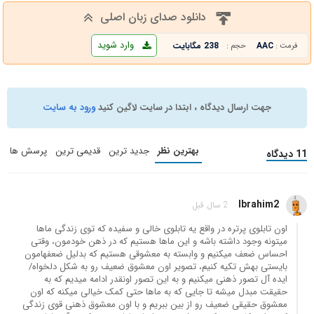
دانلود صدای زبان اصلی
وارد شوید
AAC
238 مگابایت
فرمت :
حجم :
جهت ارسال دیدگاه ، ابتدا در سایت لاگین کنید
ورود به سایت
بهترین نظر
جدید ترین
قدیمی ترین
پرسش ها
11 دیدگاه
Ibrahim2
2 سال قبل
اون تابلوی پرتره در واقع یه تابلوی خالی و سفیده که توی زندگی ماها
میتونه وجود داشته باشه و این ماها هستیم که در ذهن خودمون، وقتی
احساس ضعف میکنیم و وابسته به معشوقی هستیم که بدلیل ضعفهامون
بایستی بهش تکیه کنیم، تصویر اون معشوق ضعیف رو به شکل دلخواه/
ایده آل تصور ذهنی میکنیم و به این تصور اونقدر ادامه میدیم که به
حقیقت مبدل میشه تا جایی که به ماها حتی کمک خیالی میکنه که اون
معشوق حقیقی ضعیف رو از بین ببریم و با اون معشوق ذهنی قوی زندگی