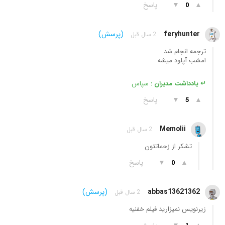
▲
▼
پاسخ
0
feryhunter
(پرسش)
2 سال قبل
ترجمه انجام شد
امشب آپلود میشه
↵ یادداشت مدیران :
سپاس
▲
▼
پاسخ
5
Memolii
2 سال قبل
تشکر از زحماتتون
▲
▼
پاسخ
0
abbas13621362
(پرسش)
2 سال قبل
زیرنویس نمیزارید فیلم خفنیه