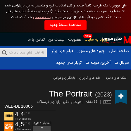
مای موویز با یک طراحی کاملاً جدید و کلی امکانات تازه و منحصر به فرد بازطراحی شده
🎉 حتماً یک سر به نسخهٔ جدید بزن و راحت بگرد 😊 چیدمان صفحهٔ اصلی مثل قبل
مانده تا گم نشوی ، و اگر ظاهر تازه‌تری می‌خواهی
نسخهٔ مدرن
هم آماده است.
مشاهدهٔ نسخهٔ جدید
new
ورود به سایت
عضویت
لیست من
تماس با ما
صفحه اصلی
چهره های مشهور
فیلم های برتر
سریال ها
آخرین دوبله ها
تریلر های جدید
لینک های دانلود
نقد های کاربران
بازیگران و عوامل
The Portrait
(2023)
هیجان انگیز
,
رازآلود
,
ترسناک
86 دقیقه
17+
WEB-DL 1080p
4.4
/10
912 users
امتیاز دهید
4.5
/10
704 users