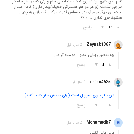
کنیم. این کاری بود که زن شخصیت اصلی فیلم و زنی که در آخر فیلم در
حراجی نشسته (و‌ هر دو هم همسرانی ضعیف/بیمار دارن) انجام میدن
اما دو زن دیگر فیلم اونقدر احساس قدرت میکنن که نیازی به چنین
معشوق قوی ندارن ... ۶/۱۰
▲
▼
پاسخ
16
Zeynab1367
2 سال قبل
چه تفصیر زیبایی ممنون دوست گرامی
▲
▼
پاسخ
4
erfan4625
1 سال قبل
این نظر حاوی اسپویل است (برای نمایش نظر کلیک کنید)
▲
▼
پاسخ
1
Mohamadk7
2 سال قبل
عالی عالی گفتی