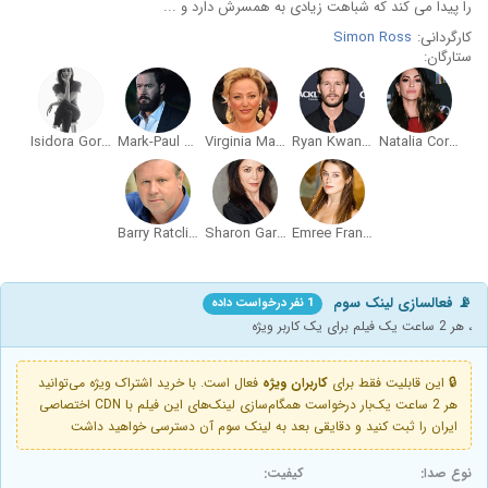
را پیدا می کند که شباهت زیادی به همسرش دارد و ...
کارگردانی:
Simon Ross
ستارگان:
Isidora Goreshter
Mark-Paul Gosselaar
Virginia Madsen
Ryan Kwanten
Natalia Cordova-Buckley
Barry Ratcliffe
Sharon Gardner
Emree Franklin
📡 فعالسازی لینک سوم
1 نفر درخواست داده
، هر 2 ساعت یک فیلم برای یک کاربر ویژه
🔒 این قابلیت فقط برای
کاربران ویژه
فعال است. با خرید اشتراک ویژه می‌توانید
هر 2 ساعت یک‌بار درخواست همگام‌سازی لینک‌های این فیلم با CDN اختصاصی
ایران را ثبت کنید و دقایقی بعد به لینک سوم آن دسترسی خواهید داشت
نوع صدا:
کیفیت: