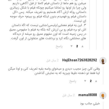
میشن رو هم ماها از داستان فیلم کاملا از قبل آگاهی داریم
ولی چرا باز اونها رو تماشا میکنیم چونکه فیلم با شکل زیباتری
داستانی رو‌که ازش آگاه هستیم رو تعریف میکنه. پس «کل
داستان فیلم رو فهمیدم بدون اینکه فیلم رو ببینم» حرف موجه
ای نیست.
۳. این یه فیلم معمایی/پلیسی/جنایی نیست که اگه داستان
اش لو بره فیلم رو بی ارزش کنه بلکه یه فیلم با مفهومی عمیق
در پس زمینه است که اون مفهوم عمیق رو میشه از دیدگاه
های مختلفی نگاه کرد و برداشت های متفاوتی از اون گرفت.
▲
▼
پاسخ
2
HajEhsan7263828292
2 سال قبل
وقتی کلی چیز عجیب دیدی و میخوای واسه بقیه تعریف کنی و اونا میگن
اینا فقط تو ذهنته دقیقا چیزیه که به نمایش گذاشتن
▲
▼
پاسخ
2
mamal8088
2 سال قبل
خیلی جالب بود