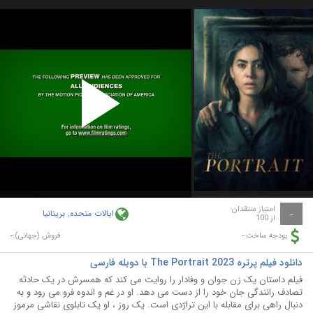
Play
Video
امتیاز منتقدان
ایالات متحده
,
بریتانیا
-
از 100
-
-
بودجه ساخت:
فروش (جهانی):
دانلود فیلم پرتره The Portrait 2023 با دوبله فارسی
فیلم داستان یک زن جوان و وفادار را روایت می کند که همسرش در یک حادثه
تصادف رانندگی جان خود را از دست می دهد. او در غم و اندوه فرو می رود و به
دنبال راهی برای مقابله با این تراژدی است. یک روز ، او یک تابلوی نقاشی مرموز