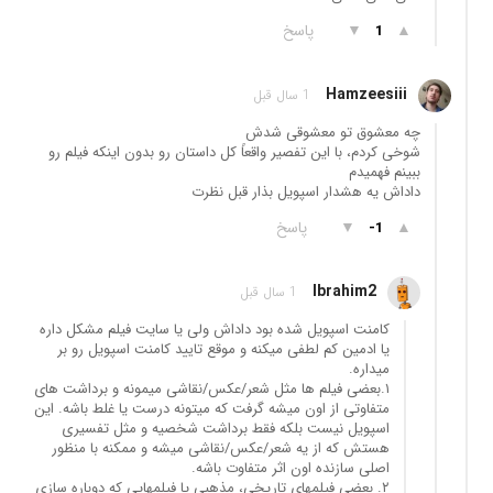
▲
▼
پاسخ
1
Hamzeesiii
1 سال قبل
چه معشوق تو معشوقی شدش
شوخی کردم، با این تفصیر واقعاً کل داستان رو بدون اینکه فیلم رو
ببینم فهمیدم
داداش یه هشدار اسپویل بذار قبل نظرت
▲
▼
پاسخ
-1
Ibrahim2
1 سال قبل
کامنت اسپویل شده بود داداش ولی یا سایت فیلم مشکل داره
یا ادمین کم لطفی میکنه و موقع تایید کامنت اسپویل رو بر
میداره.
۱.بعضی فیلم ها مثل شعر/عکس/نقاشی میمونه و برداشت های
متفاوتی از اون میشه گرفت که میتونه درست یا غلط باشه. این
اسپویل نیست بلکه فقط برداشت شخصیه و مثل تفسیری
هستش که از یه شعر/عکس/نقاشی میشه و ممکنه با منظور
اصلی سازنده اون اثر متفاوت باشه.
۲. بعضی فیلمهای تاریخی، مذهبی یا فیلمهایی که دوباره سازی