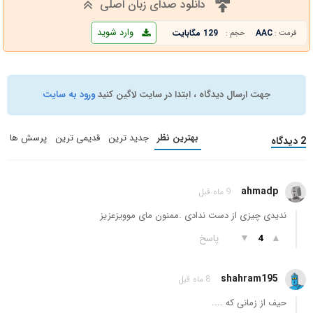
دانلود صدای زبان اصلی
وارد شوید
AAC
129 مگابایت
فرمت :
حجم :
جهت ارسال دیدگاه ، ابتدا در سایت لاگین کنید
ورود به سایت
بهترین نظر
جدید ترین
قدیمی ترین
پرسش ها
2 دیدگاه
ahmadp
9 ماه قبل
ندیدی چیزی از دست ندادی .ممنون مای موویزعزیز
▲
▼
پاسخ
4
shahram195
8 ماه قبل
حیف از زمانی که ....