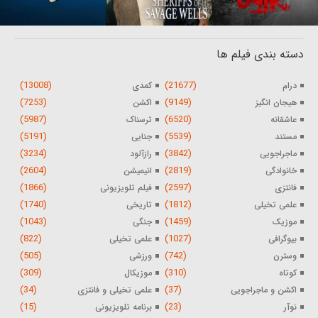
دسته بندی فیلم ها
(13008)
(21677)
درام
کمدی
(7253)
(9149)
هیجان انگیز
اکشن
(5987)
(6520)
عاشقانه
ترسناک
(5191)
(5539)
مستند
جنایی
(3234)
(3842)
ماجراجویی
رازآلود
(2604)
(2819)
خانوادگی
انیمیشن
(1866)
(2597)
فانتزی
فیلم تلویزیونی
(1740)
(1812)
علمی تخیلی
تاریخی
(1043)
(1459)
موزیک
جنگی
(822)
(1027)
بیوگرافی
علمی تخیلی
(505)
(742)
وسترن
ورزشی
(309)
(310)
کوتاه
موزیکال
(34)
(37)
اکشن و ماجراجویی
علمی تخیلی و فانتزی
(15)
(23)
نوآر
برنامه تلویزیونی