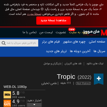
مای موویز با یک طراحی کاملاً جدید و کلی امکانات تازه و منحصر به فرد بازطراحی شده
🎉 حتماً یک سر به نسخهٔ جدید بزن و راحت بگرد 😊 چیدمان صفحهٔ اصلی مثل قبل
مانده تا گم نشوی ، و اگر ظاهر تازه‌تری می‌خواهی
نسخهٔ مدرن
هم آماده است.
مشاهدهٔ نسخهٔ جدید
new
ورود به سایت
عضویت
لیست من
تماس با ما
صفحه اصلی
چهره های مشهور
فیلم های برتر
سریال ها
آخرین دوبله ها
تریلر های جدید
لینک های دانلود
نقد های کاربران
بازیگران و عوامل
Tropic
(2022)
علمی تخیلی
111 دقیقه
Not Rated
WEB-DL 1080p
5.8
/10
308 users
امتیاز دهید
4.9
/10
160 users