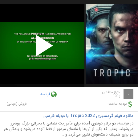
Play
Video
امتیاز منتقدان
فرانسه
-
از 100
-
-
بودجه ساخت:
فروش (جهانی):
دانلود فیلم گرمسیری Tropic 2022 با دوبله فارسی
در فرانسه، دو برادر دوقلوی آماده برای مأموریت فضایی با بحرانی بزرگ روبه‌رو
می‌شوند، زمانی که یکی از آن‌ها با ماده‌ای مرموز از فضا آلوده می‌شود و زندگی هر
دو برای همیشه دستخوش تغییر می‌گردد و ...