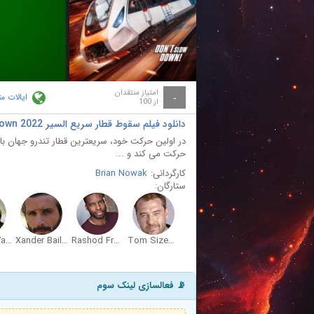
ay
deo
امتیاز منتقدان
ایالات م
-
از 100
دانلود فیلم سقوط قطار سریع السیر Bullet Train Down 2022
حرکت می کند و ...
کارگردانی:
Brian Nowak
ستارگان:
Carolina Vargas
Xander Bailey
Rashod Freelove
Tom Sizemore
📡 فعالسازی لینک سوم