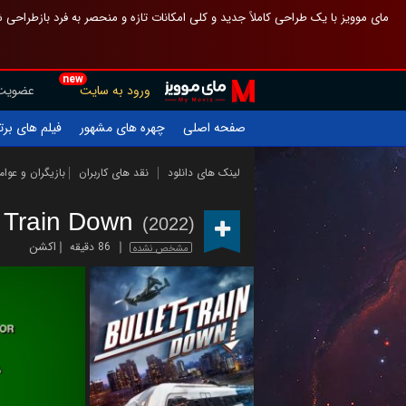
 چیدمان صفحهٔ اصلی مثل قبل مانده تا گم نشوی ، و اگر ظاهر تازه‌تری می‌خواهی
new
عضویت
ورود به سایت
یلم های برتر
چهره های مشهور
صفحه اصلی
ازیگران و عوامل
نقد های کاربران
لینک های دانلود
t Train Down
(2022)
اکشن
86 دقیقه
مشخص نشده