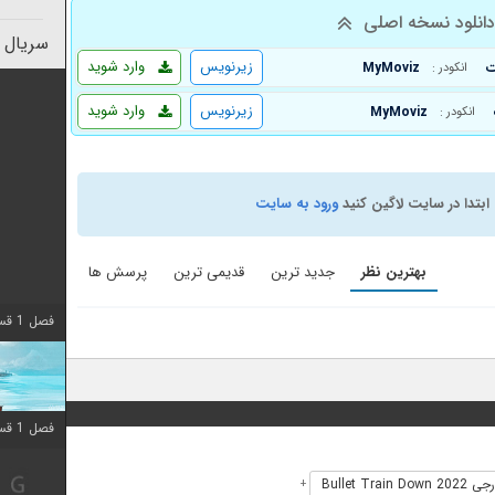
انلود نسخه اصلی
سریال 
زیرنویس
وارد شوید
MyMoviz
انکودر :
زیرنویس
وارد شوید
MyMoviz
انکودر :
ابتدا در سایت لاگین کنید
ورود به سایت
بهترین نظر
جدید ترین
قدیمی ترین
پرسش ها
فصل 1 قسمت 10 اضافه شد
فصل 1 قسمت 10 اضافه شد
Bullet Train 
+