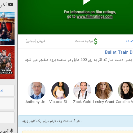
Pl
آخری
Vi
تحده
-
-
بودجه ساخت:
فروش (جهانی):
در اولین حرکت خود، سریعترین قطار تندرو جهان با بمبی دست ساز که اگر به زیر 200 مایل در ساعت برود منفجر می شود
لی
Anthony Jensen
Victoria Simone
Zack Gold
Lesley Grant
، هر 2 ساعت یک فیلم برای یک کاربر ویژه
آخرین