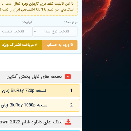
🔒 این قابلیت فقط برای
کاربران ویژه
لینک‌های این فیلم با CDN اختصاصی ایران را ثبت کنید و دقایقی بعد به لینک سوم آن دسترسی خواهید داشت
نوع صدا:
کیفیت:
🔒 ورود به حساب
⭐ دریافت اشتراک ویژه
نسخه های قابل پخش آنلاین
1
نسخه BluRay 720p زبان اصلی و زیرنویس انگلیسی
2
نسخه BluRay 1080p زبان اصلی و زیرنویس انگلیسی
لینک های دانلود فیلم Bullet Train Down 2022