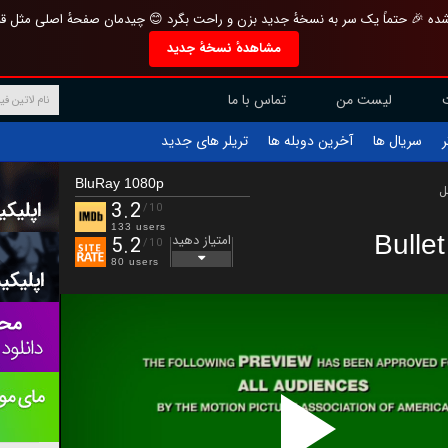
تازه و منحصر به فرد بازطراحی شده 🎉 حتماً یک سر به نسخهٔ جدید بزن و راحت بگرد 
مشاهدهٔ نسخهٔ جدید
تماس با ما
لیست من
تریلر های جدید
آخرین دوبله ها
سریال ها
ف
BluRay 1080p
ب
3.2
/10
133 users
Bulle
امتیاز دهید
5.2
/10
80 users