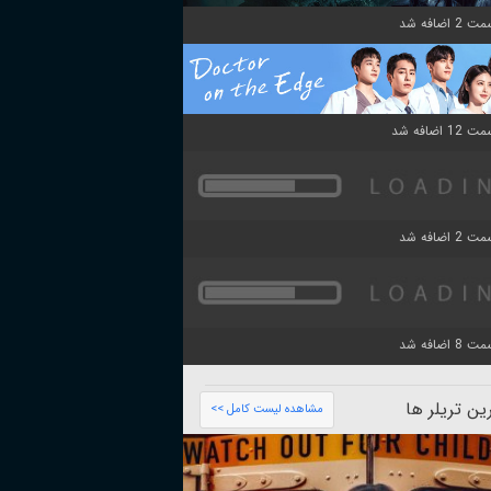
ن تریلر ها
مشاهده لیست کامل >>