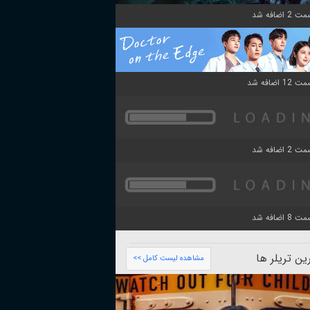
ن تریلر ها
مشاهده لیست کامل >>