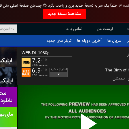
تازه و منحصر به فرد بازطراحی شده 🎉 حتماً یک سر به نسخهٔ جدید بزن و راحت بگرد 
مشاهدهٔ نسخهٔ جدید
تماس با ما
لیست من
تریلر های جدید
آخرین دوبله ها
سریال ها
ف
WEB-DL 1080p
ب
7.2
/10
486 users
امتیاز دهید
6.9
The Birth of
/10
151 users
انیمیشن
,