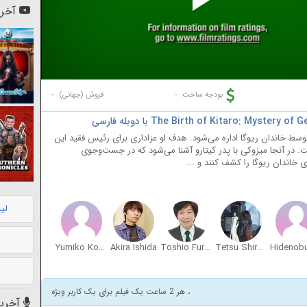
Pl
آخری
Vi
-
-
بودجه ساخت:
فروش (جهانی):
ند که توسط خاندان ریوگا اداره می‌شود. هدف او عزاداری برای رئیس فقید این
 در آنجا میزوکی با پدر کیتارو آشنا می‌شود که در جست‌وجوی
خاندان ریوگا را کشف کنند و ...
لی
Yumiko Kobayashi
Akira Ishida
Toshio Furukawa
Tetsu Shiratori
، هر 2 ساعت یک فیلم برای یک کاربر ویژه
آخرین