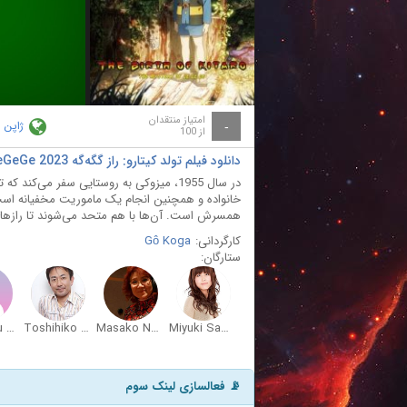
ay
deo
امتیاز منتقدان
ژاپن
-
از 100
دانلود فیلم تولد کیتارو: راز گگه‌گه The Birth of Kitaro: Mystery of GeGeGe 2023 با دوبله فارسی
در سال 1955، میزوکی به روستایی سفر می‌ک
خانواده و همچنین انجام یک ماموریت مخفیانه است.
همسرش است. آن‌ها با هم متحد می‌شوند تا رازهای 
کارگردانی:
Gô Koga
ستارگان:
Hidenobu Kiuchi
Toshihiko Seki
Masako Nozawa
Miyuki Sawashiro
📡 فعالسازی لینک سوم