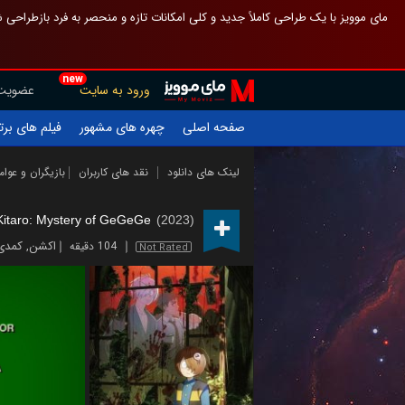
 چیدمان صفحهٔ اصلی مثل قبل مانده تا گم نشوی ، و اگر ظاهر تازه‌تری می‌خواهی
new
عضویت
ورود به سایت
یلم های برتر
چهره های مشهور
صفحه اصلی
ازیگران و عوامل
نقد های کاربران
لینک های دانلود
 Kitaro: Mystery of GeGeGe
(2023)
کمدی
,
اکشن
104 دقیقه
Not Rated