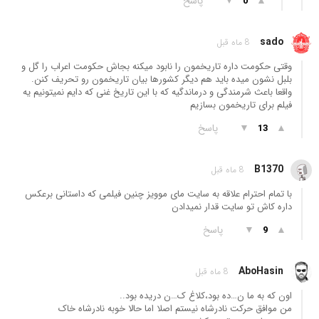
▲
▼
پاسخ
0
sado
8 ماه قبل
وقتی حکومت داره تاریخمون را نابود میکنه بجاش حکومت اعراب را گل و
بلبل نشون میده باید هم دیگر کشورها بیان تاریخمون رو تحریف کنن.
واقعا باعث شرمندگی و درماندگیه که با این تاریخ غنی که دایم نمیتونیم یه
فیلم برای تاریخمون بسازیم
▲
▼
پاسخ
13
B1370
8 ماه قبل
با تمام احترام علاقه به سایت مای موویز چنین فیلمی که داستانی برعکس
داره کاش تو سایت قدار نمیدادن
▲
▼
پاسخ
9
AboHasin
8 ماه قبل
اون که به ما ن…ده بود،کلاغ ک…ن دریده بود..
من موافق حرکت نادرشاه نیستم اصلا اما حالا خوبه نادرشاه خاک