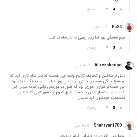
▲
▼
پاسخ
4
Fa24
8 ماه قبل
فیلم قشنگی بود اما زیاد ربطی به نادرشاه نداشت
▲
▼
پاسخ
3
Alirezahadad
8 ماه قبل
دليل از ساختن و تحریف تاریخ واسه این هست که نادر شاه کاری کرد که
تو هیج جنگی همچین خفتی رو تا اون روز طرف مغلوب جنگ ندیده بود
این خفت و خواری جوری بود که هنوز در موردش وقتی حرف میزنن این
همه سال استعمار شدن به دست هیچ کدوم از کشورهایی که هند رو
مستعمره خودشون کرد ندیدن
▲
▼
پاسخ
3
Shahryar1700
8 ماه قبل
بخدا حتی اگه دانلود کنم این فیلم مزخرفو