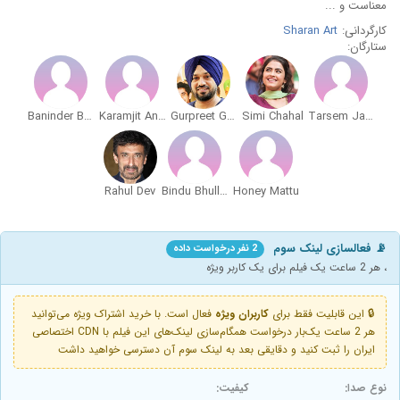
معناست و ...
کارگردانی:
Sharan Art
ستارگان:
Baninder Bunny
Karamjit Anmol
Gurpreet Ghuggi
Simi Chahal
Tarsem Jassar
Rahul Dev
Bindu Bhullar
Honey Mattu
📡 فعالسازی لینک سوم
2 نفر درخواست داده
، هر 2 ساعت یک فیلم برای یک کاربر ویژه
🔒 این قابلیت فقط برای
کاربران ویژه
فعال است. با خرید اشتراک ویژه می‌توانید
هر 2 ساعت یک‌بار درخواست همگام‌سازی لینک‌های این فیلم با CDN اختصاصی
ایران را ثبت کنید و دقایقی بعد به لینک سوم آن دسترسی خواهید داشت
نوع صدا:
کیفیت: