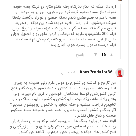
آره دادا میگم که انگار نادرشاه رفته هندوستان رو گرفته بعدم خوده
نادرشاه باز اومده تقدیم کرده کوه نور و دریای نور رو به خودش و
بعدم با هم یه فیلم هندی دیدم دسته جمعی و تو راه برگشت پنجتا
سینک ظرفشویی کل ارتش نادرو حریف شده این دیگه از تحریف
تاریخ هم گذشته بخدا میگم ما هنوز که هنوزه دعوا سر دروغ بودن
فیلم 300 داشتیمو و داریم که برعکس کردن ماجرارو و تحویل جهان
دادن از الان به بعد باید با هندیا سرو کله بزنیم،یکی ام نیست یه
فیلم درست درمون بسازه جواب اینارو بده
▲
▼
پاسخ
16
ApexPredator66
8 ماه قبل
من تاریخ و گذشته ی کشورم رو دوس دارم ولی همیشه یه چیزی
اذیتم میکنه . چجوریه که ما از کشتن مردمه کشور های دیگه و فتح
کردن کشورشون توسط پادشاهان خودمون با غرور نام میبریم ولی
وقتی پادشاهانه دیگه مردم مارو کشتن و کشوره مارو به خاک و خون
کشیدن ناراحت میشیم و حکم تجاوز به خاکمون رو بهشون میدیم ؟
اگر جنگ و کشتن انسانها بده برای همه بده و همیشه حمله محکوم
هست و دفاع قابل تقدیر .
البته منم در برابره جنگ های تاریخیه کشورم که پوزه ی تجاوزکاران
رو به خاک مالیدیم احساس غرور میکنم ولی هیچ وقت از زورگویی و
فتح کشور های دیگه و ریختن خون مردم بی گناهه اون کشور