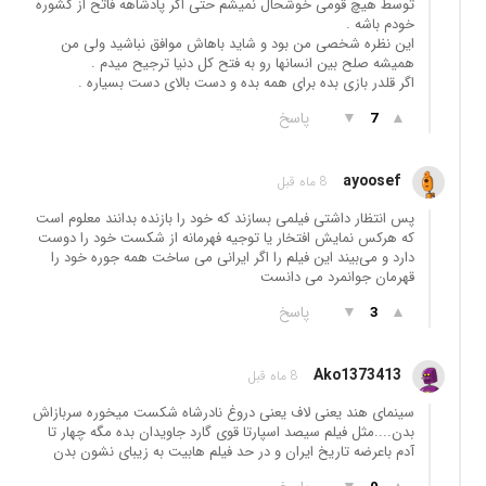
توسط هیچ قومی خوشحال نمیشم حتی اگر پادشاهه فاتح از کشوره
خودم باشه .
این نظره شخصی من بود و شاید باهاش موافق نباشید ولی من
همیشه صلح بین انسانها رو به فتح کل دنیا ترجیح میدم .
اگر قلدر بازی بده برای همه بده و دست بالای دست بسیاره .
▲
▼
پاسخ
7
ayoosef
8 ماه قبل
پس انتظار داشتی فیلمی بسازند که خود را بازنده بدانند معلوم است
که هرکس نمایش افتخار یا توجیه فهرمانه از شکست خود را دوست
دارد و می‌بیند این فیلم را اگر ایرانی می ساخت همه جوره خود را
قهرمان جوانمرد می دانست
▲
▼
پاسخ
3
Ako1373413
8 ماه قبل
سینمای هند یعنی لاف یعنی دروغ نادرشاه شکست میخوره سربازاش
بدن....مثل فیلم سیصد اسپارتا قوی گارد جاویدان بده مگه چهار تا
آدم باعرضه تاریخ ایران و در حد فیلم هابیت به زیبای نشون بدن