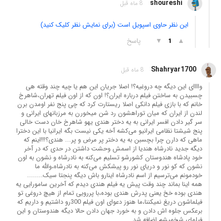
shoureshi
8 ماه قبل
این نظر حاوی اسپویل است (برای نمایش نظر کلیک کنید)
▲
▼
پاسخ
1
Shahryar1700
8 ماه قبل
واااای این دیگه چه دروغیه؟! اصلا جریان این هم یا چیه چند وقته هی
چسبیدن به ساختن فیلم درباره ایران؟! اون که از اون فیلم تهران،شاهرخ
خانم که با بازی فیلم دانکی اصلا ریستارت کرد که چی پنج نفر اومدن برن
لندن از ایران که میان توراهشون رد شن میخورن به مرزبانهای ایرانی و
سر گیر دادن افسر ایرانی به یه دختر هندی یهو شاهرخ خان دست خالی
پنج شیشتا نظامی ایرانیو می‌کشه آخه یکی نیست بگه ایرانیا با این دخترا
ماهی که دارن چرا بچسبن به یه دختر پر مرض و پر... هندی؟!!!اینم که
دیگه جدید نادرشاه هندیا از اسمش وحشت داشتن در حدی که در آخر
خود پادشاه هندوستان کشورشو تسلیم می‌کنه به نادرشاه و نشون به اون
نشون که کو نور و دریای نور رو پیشکش می‌کنه به نادرشاه،والله ما
خودمونم می‌ترسیم از اسم نادرشاه اینارو باش دیگه پنجتا سیک........
همه اینا بماند چند وقت پیش یه فیلم هندی دیدم که آخرین سامورایی یه
هندی بوده خخ یعنی پدرش هندی بوده،با پررویی تمام از هیچ دروغی تو
فیلماشون دریغ نمیکننا،ما هنوز دعوای اون فیلم 300رو داشتیم و داریم که
برعکس جلوه اش دادن و به خورد جهان دادن حالا دیگه هندوستان و این
فیلمای شخمیشم اضافه شد...