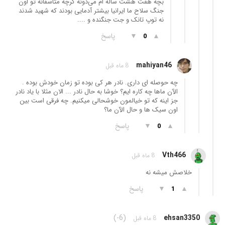
بچه هفت هشت ساله ام می‌دونه گرچه متاسفانه تو اون
جنگ سلاح ما ایرانیا بیشتر آدمایی بودند که شهید شدند
نه توپ تانک و جت جنگنده و ....
▲
▼
پاسخ
0
mahiyan46
8 ماه قبل
چه حوصله ای داری. نادر هر کی بوده تو زمان خودش بوده .
الآن ماها چه کاره ایم؟ خوشا به حال نادر ... الان مثلا با یاد نادر
جز اینه که تو خیالمون خوشحالی میکنیم. چه فرقی است بین
اون سیک ها و حال الآن ما؟
▲
▼
پاسخ
0
Vth466
8 ماه قبل
خلاصش میشه نه
▲
▼
پاسخ
1
(-6)
ehsan3350
8 ماه قبل