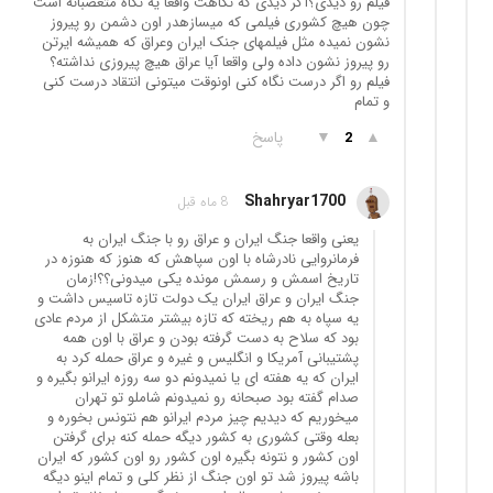
فیلم رو دیدی؟آگر دیدی که نگاهت واقعا یه نگاه متعصبانه است
چون هیچ کشوری فیلمی که میسازهدر اون دشمن رو پیروز
نشون نمیده مثل فیلمهای جنک ایران وعراق که همیشه ایرتن
رو پیروز نشون داده ولی واقعا آیا عراق هیچ پیروزی نداشته؟
فیلم رو اگر درست نگاه کنی اونوقت میتونی انتقاد درست کنی
و تمام
▲
▼
پاسخ
2
Shahryar1700
8 ماه قبل
یعنی واقعا جنگ ایران و عراق رو با جنگ ایران به
فرمانروایی نادرشاه با اون سپاهش که هنوز که هنوزه در
تاریخ اسمش و رسمش مونده یکی میدونی؟؟!زمان
جنگ ایران و عراق ایران یک دولت تازه تاسیس داشت و
یه سپاه به هم ریخته که تازه بیشتر متشکل از مردم عادی
بود که سلاح به دست گرفته بودن و عراق با اون همه
پشتیبانی آمریکا و انگلیس و غیره و عراق حمله کرد به
ایران که یه هفته ای یا نمیدونم دو سه روزه ایرانو بگیره و
صدام گفته بود صبحانه رو نمیدونم شاملو تو تهران
میخوریم که دیدیم چیز مردم ایرانو هم نتونس بخوره و
بعله وقتی کشوری به کشور دیگه حمله کنه برای گرفتن
اون کشور و نتونه بگیره اون کشور رو اون کشور که ایران
باشه پیروز شد تو اون جنگ از نظر کلی و تمام اینو دیگه