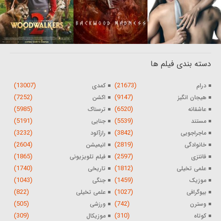
دسته بندی فیلم ها
(13007)
(21673)
درام
کمدی
(7252)
(9147)
هیجان انگیز
اکشن
(5985)
(6520)
عاشقانه
ترسناک
(5191)
(5539)
مستند
جنایی
(3232)
(3842)
ماجراجویی
رازآلود
(2604)
(2819)
خانوادگی
انیمیشن
(1865)
(2597)
فانتزی
فیلم تلویزیونی
(1740)
(1812)
علمی تخیلی
تاریخی
(1043)
(1459)
موزیک
جنگی
(822)
(1027)
بیوگرافی
علمی تخیلی
(505)
(742)
وسترن
ورزشی
(309)
(310)
کوتاه
موزیکال