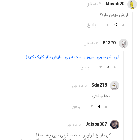
Mosab20
8 ماه قبل
ارزش دیدن داره؟
▲
▼
پاسخ
-2
B1370
8 ماه قبل
این نظر حاوی اسپویل است (برای نمایش نظر کلیک کنید)
▲
▼
پاسخ
3
Sda218
8 ماه قبل
انشا نوشتی
▲
▼
پاسخ
4
Jaison007
8 ماه قبل
کل تاریخ ایران رو خلاصه کردی توی چند خط؟