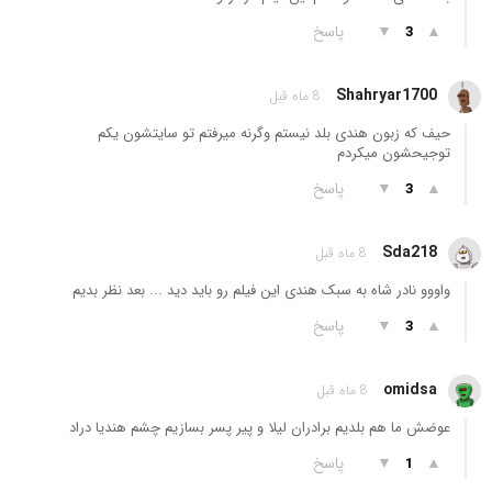
▲
▼
پاسخ
3
Shahryar1700
8 ماه قبل
حیف که زبون هندی بلد نیستم وگرنه میرفتم تو سایتشون یکم
توجیحشون میکردم
▲
▼
پاسخ
3
Sda218
8 ماه قبل
واووو نادر شاه به سبک هندی این فیلم رو باید دید ... بعد نظر بدیم
▲
▼
پاسخ
3
omidsa
8 ماه قبل
عوضش ما هم بلدیم برادران لیلا و پیر پسر بسازیم چشم هندیا دراد
▲
▼
پاسخ
1