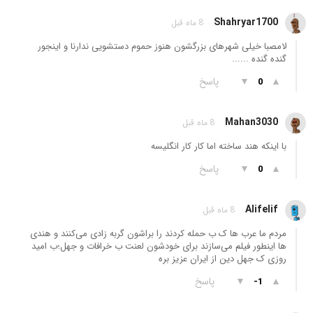
Shahryar1700
8 ماه قبل
لامصبا خیلی شهرهای بزرگشون هنوز حموم دستشویی ندارنا و اینجور
گنده گنده ......
▲
▼
پاسخ
0
Mahan3030
8 ماه قبل
با اینکه هند ساخته اما کار کار انگلیسه
▲
▼
پاسخ
0
Alifelif
8 ماه قبل
مردم ما عرب ها ک ب حمله کردند را براشون گربه زادی می‌کنند و هندی
ها اینطور فیلم می‌سازند برای خودشون لعنت ب خرافات و جهل؛ب امید
روزی ک جهل دین از ایران عزیز بره
▲
▼
پاسخ
-1