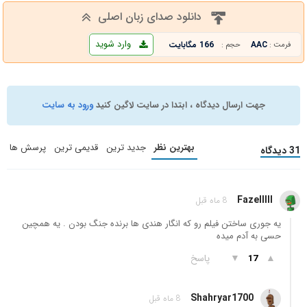
دانلود صدای زبان اصلی
وارد شوید
AAC
166 مگابایت
فرمت :
حجم :
جهت ارسال دیدگاه ، ابتدا در سایت لاگین کنید
ورود به سایت
بهترین نظر
جدید ترین
قدیمی ترین
پرسش ها
31 دیدگاه
Fazelllll
8 ماه قبل
یه جوری ساختن فیلم رو که انگار هندی ها برنده جنگ بودن . یه همچین
حسی به آدم میده
▲
▼
پاسخ
17
Shahryar1700
8 ماه قبل