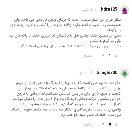
hdrn125
8 ماه قبل
بنظر طرح این فیلم درست است که بربنای وقایع تاریخی می باشد ولی
هندوستان با تخیلات قصد دارند وقایع تاریخی را کتمان و ابروی رفته خود
را برگرداند
حتی در همین جنگ چندی قبل با پاکستان نیز برتری جنگ با پاکستان بود
ولی در فیلم هایشان
نشان از پیروزی خود می دهند هندوستان و فیلم هندی است دیگر.
▲
▼
پاسخ
1
Smigle700
8 ماه قبل
حکومت ما نیم قرن است که با تاریخ با فرهنگ با تمدن ایران و مردم
عزیزمون دشمنی میکنه.\nمتأسفم برای خودم که اصالتمون رو ازمون
گرفتند و هیچ کاری برای باز پس گیریش نمیکنیم.کدام ملتی با تاریخ
خودش دشمنی میکنه بجاش فرهنگ وتاریخ کشور های را دنبال میکنند
که از ما متنفر هستند.امیدوارم که آزادی مذهب و اندیشه و دموکراسی
واقعی رو به دست بیاریم\nبرای اینکار هم باید با هم متحد شویم از شکاف
بین مردم فقط ظالمین سود خواهند برد.
▲
▼
پاسخ
0