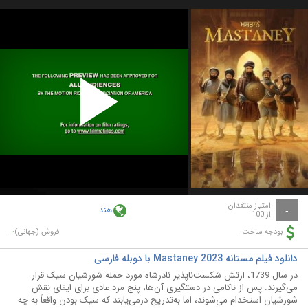
Play
Video
امتیاز منتقدان
هند
-
از 100
-
-
بودجه ساخت:
فروش (جهانی):
دانلود فیلم مستانه Mastaney 2023 با دوبله فارسی
در سال 1739، ارتش شکست‌ناپذیر نادرشاه مورد حمله شورشیان سیک قرار
می‌گیرند. پس از ناکامی در دستگیری آن‌ها، پنج مرد عادی برای ایفای نقش
شورشیان استخدام می‌شوند، اما به‌تدریج درمی‌یابند که سیک بودن واقعاً به چه