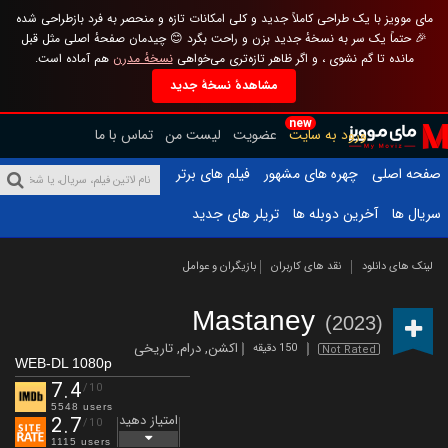
مای موویز با یک طراحی کاملاً جدید و کلی امکانات تازه و منحصر به فرد بازطراحی شده
🎉 حتماً یک سر به نسخهٔ جدید بزن و راحت بگرد 😊 چیدمان صفحهٔ اصلی مثل قبل
مانده تا گم نشوی ، و اگر ظاهر تازه‌تری می‌خواهی
نسخهٔ مدرن
هم آماده است.
مشاهدهٔ نسخهٔ جدید
new
ورود به سایت
عضویت
لیست من
تماس با ما
صفحه اصلی
چهره های مشهور
فیلم های برتر
سریال ها
آخرین دوبله ها
تریلر های جدید
لینک های دانلود
نقد های کاربران
بازیگران و عوامل
Mastaney
(2023)
اکشن
,
درام
,
تاریخی
150 دقیقه
Not Rated
WEB-DL 1080p
7.4
/10
5548 users
امتیاز دهید
2.7
/10
1115 users