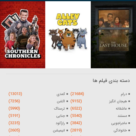
دسته بندی فیلم ها
(13013)
(21684)
درام
کمدی
(7256)
(9152)
هیجان انگیز
اکشن
(5990)
(6522)
عاشقانه
ترسناک
(5191)
(5540)
مستند
جنایی
(3235)
(3842)
ماجراجویی
رازآلود
(2605)
(2819)
خانوادگی
انیمیشن