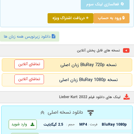
🔄 فعالسازی لینک سوم
🔒 ورود به حساب
⭐ دریافت اشتراک ویژه
دانلود زیرنویس همه زبان ها
نسخه های قابل پخش آنلاین
تماشای آنلاین
نسخه BluRay 720p زبان اصلی
تماشای آنلاین
نسخه BluRay 1080p زبان اصلی
لینک های دانلود فیلم Lieber Kurt 2022
دانلود نسخه اصلی
وارد شوید
BluRay 1080p
MP4
2.5 گیگابایت
فرمت :
حجم :