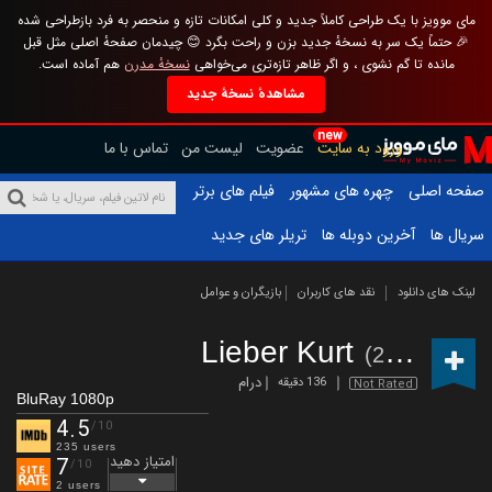
مای موویز با یک طراحی کاملاً جدید و کلی امکانات تازه و منحصر به فرد بازطراحی شده
🎉 حتماً یک سر به نسخهٔ جدید بزن و راحت بگرد 😊 چیدمان صفحهٔ اصلی مثل قبل
مانده تا گم نشوی ، و اگر ظاهر تازه‌تری می‌خواهی
نسخهٔ مدرن
هم آماده است.
مشاهدهٔ نسخهٔ جدید
new
ورود به سایت
عضویت
لیست من
تماس با ما
صفحه اصلی
چهره های مشهور
فیلم های برتر
سریال ها
آخرین دوبله ها
تریلر های جدید
لینک های دانلود
نقد های کاربران
بازیگران و عوامل
Lieber Kurt
(2022)
درام
136 دقیقه
Not Rated
BluRay 1080p
4.5
/10
235 users
امتیاز دهید
7
/10
2 users