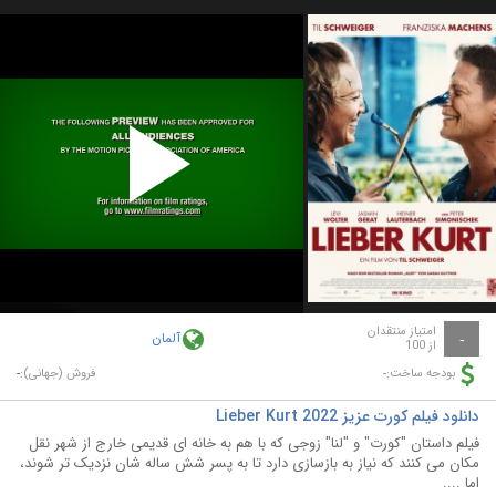
Play
Video
امتیاز منتقدان
آلمان
-
از 100
-
-
بودجه ساخت:
فروش (جهانی):
دانلود فیلم کورت عزیز Lieber Kurt 2022
فیلم داستان "کورت" و "لنا" زوجی که با هم به خانه ای قدیمی خارج از شهر نقل
مکان می کنند که نیاز به بازسازی دارد تا به پسر شش ساله شان نزدیک تر شوند،
اما ....