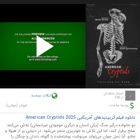
Play
Video
امتیاز منتقدان
ایالات متحده
-
از 100
-
-
بودجه ساخت:
فروش (جهانی):
دانلود فیلم کریپتیدهای آمریکایی American Cryptids 2025
دو خانواده درگیر جنگ (یکی انسان و دیگری موجودی غیرانسانی) تلاش می‌کنند
صلح برقرار کنند، اما این تلاش به خونریزی منجر می‌شود. در دنیایی پر از هیولا و
جادو، آیا نسل جوان می‌تواند سرنوشت نوشته‌شده با گلوله، دندان و چنگال را