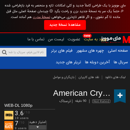
مای موویز با یک طراحی کاملاً جدید و کلی امکانات تازه و منحصر به فرد بازطراحی شده
🎉 حتماً یک سر به نسخهٔ جدید بزن و راحت بگرد 😊 چیدمان صفحهٔ اصلی مثل قبل
مانده تا گم نشوی ، و اگر ظاهر تازه‌تری می‌خواهی
نسخهٔ مدرن
هم آماده است.
مشاهدهٔ نسخهٔ جدید
new
ورود به سایت
عضویت
لیست من
تماس با ما
صفحه اصلی
چهره های مشهور
فیلم های برتر
سریال ها
آخرین دوبله ها
تریلر های جدید
لینک های دانلود
نقد های کاربران
بازیگران و عوامل
American Cryptids
(2
ترسناک
90 دقیقه
Not Rated
WEB-DL 1080p
3.6
/10
19 users
امتیاز دهید
7
/10
9 users