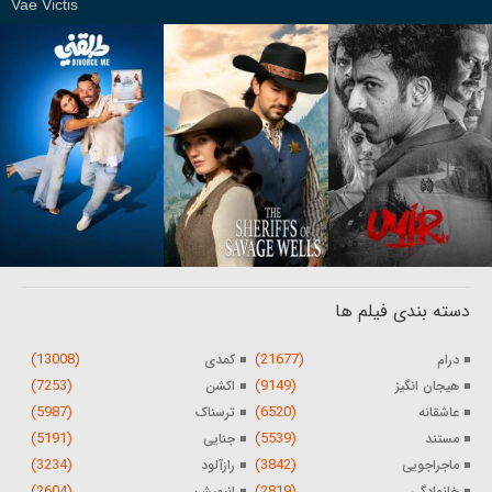
Vae Victis
دسته بندی فیلم ها
(13008)
(21677)
درام
کمدی
(7253)
(9149)
هیجان انگیز
اکشن
(5987)
(6520)
عاشقانه
ترسناک
(5191)
(5539)
مستند
جنایی
(3234)
(3842)
ماجراجویی
رازآلود
(2604)
(2819)
خانوادگی
انیمیشن