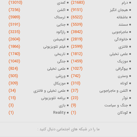
(13010)
(21683)
درام
کمدی
(7256)
(9151)
هیجان انگیز
اکشن
(5989)
(6522)
عاشقانه
ترسناک
(5191)
(5539)
مستند
جنایی
(3235)
(3842)
ماجراجویی
رازآلود
(2604)
(2819)
خانوادگی
انیمیشن
(1866)
(2599)
فانتزی
فیلم تلویزیونی
(1740)
(1812)
علمی تخیلی
تاریخی
(1043)
(1459)
موزیک
جنگی
(824)
(1027)
بیوگرافی
علمی تخیلی
(505)
(742)
وسترن
ورزشی
(309)
(310)
کوتاه
موزیکال
(34)
(37)
اکشن و ماجراجویی
علمی تخیلی و فانتزی
(15)
(23)
نوآر
برنامه تلویزیونی
(3)
(9)
جنگ و سیاست
بازی
(1)
(1)
کودکان
Reality
ما را در شبکه های اجتماعی دنبال کنید :