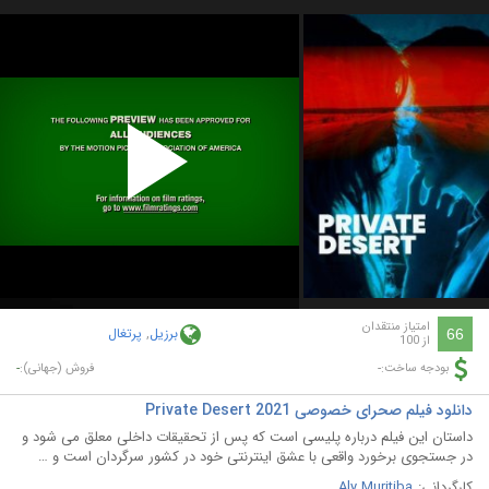
Play
Video
امتیاز منتقدان
برزیل
,
پرتغال
66
از 100
-
-
بودجه ساخت:
فروش (جهانی):
دانلود فیلم صحرای خصوصی Private Desert 2021
داستان این فیلم درباره پلیسی است که پس از تحقیقات داخلی معلق می شود و
در جستجوی برخورد واقعی با عشق اینترنتی خود در کشور سرگردان است و …
کارگردانی:
Aly Muritiba