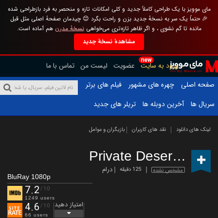
مای موویز با یک طراحی کاملاً جدید و کلی امکانات تازه و منحصر به فرد بازطراحی شده
🎉 حتماً یک سر به نسخهٔ جدید بزن و راحت بگرد 😊 چیدمان صفحهٔ اصلی مثل قبل
مانده تا گم نشوی ، و اگر ظاهر تازه‌تری می‌خواهی
نسخهٔ مدرن
هم آماده است.
مشاهدهٔ نسخهٔ جدید
new
ورود به سایت
عضویت
لیست من
تماس با ما
صفحه اصلی
چهره های مشهور
فیلم های برتر
سریال ها
آخرین دوبله ها
تریلر های جدید
لینک های دانلود
نقد های کاربران
بازیگران و عوامل
Private Desert
(2021)
درام
125 دقیقه
مشخص نشده
BluRay 1080p
7.2
/10
1249 users
امتیاز دهید
4.6
/10
66 users