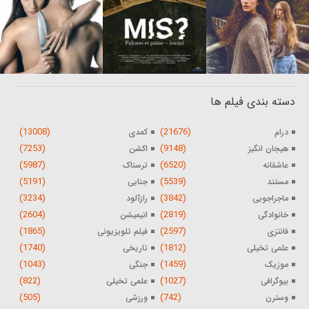
دسته بندی فیلم ها
(13008)
(21676)
درام
کمدی
(7253)
(9148)
هیجان انگیز
اکشن
(5987)
(6520)
عاشقانه
ترسناک
(5191)
(5539)
مستند
جنایی
(3234)
(3842)
ماجراجویی
رازآلود
(2604)
(2819)
خانوادگی
انیمیشن
(1865)
(2597)
فانتزی
فیلم تلویزیونی
(1740)
(1812)
علمی تخیلی
تاریخی
(1043)
(1459)
موزیک
جنگی
(822)
(1027)
بیوگرافی
علمی تخیلی
(505)
(742)
وسترن
ورزشی