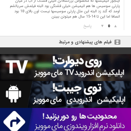
اینجور انیمیشنها که مخصوص بزرگسالانن خیلی قشنگ از آب در میان
پارتی سوسیس ها هم انیمیشن خیلی قشنگی بود البته فیلمش سریالشم
اومد که گند زد البته این مثل پارتی سوسیسها نیست اون بالای 18 بود
انصافا اما این تا 14-15 سال هم میتونن ببینن
▲
▼
پاسخ
0
فیلم های پیشنهادی و مرتبط