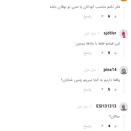
فکر نکنم مناسب کودکان یا حتی نو نهالان باشه
▲
▼
پاسخ
6
sjdtlvr
1 سال قبل
این فیلمو فقط با باباها ببینین
▲
▼
پاسخ
5
pina14
1 سال قبل
واقعا داریم به کجا میریم چنین شتابان؟
▲
▼
پاسخ
5
ESI131313
1 سال قبل
جاااان؟
▲
▼
پاسخ
4