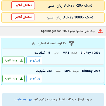
تماشای آنلاین
نسخه BluRay 720p زبان اصلی
تماشای آنلاین
نسخه BluRay 1080p زبان اصلی
لینک های دانلود فیلم Spermageddon 2024
دانلود نسخه اصلی
BluRay 1080p
MP4
1.5 گیگابایت
فرمت :
حجم :
زیرنویس
وارد شوید
BluRay 720p
MP4
733 مگابایت
فرمت :
حجم :
زیرنویس
وارد شوید
جهت ارسال دیدگاه ، ابتدا در سایت لاگین کنید
ورود به سایت