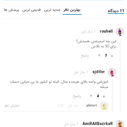
بهترین نظر
جدید ترین
قدیمی ترین
پرسش ها
11 دیدگاه
rouhell
1 سال قبل
این چه انیمیشنی هستش؟
برای 30 به بالاس
▲
▼
پاسخ
7
sjdtlvr
1 سال قبل
اموزشی واسه بالای هیجده سال، البته تو کشور ما بی حیایی حساب
میشه
▲
▼
پاسخ
4
alimot
1 سال قبل
(-3)
AmiRAlIBazrkaR
1 سال قبل