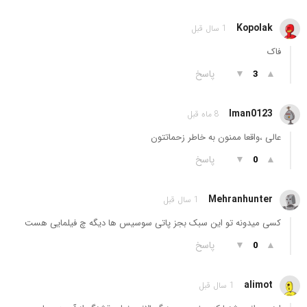
Kopolak
1 سال قبل
فاک
▲
▼
پاسخ
3
Iman0123
8 ماه قبل
عالی ،واقعا ممنون به خاطر زحماتتون
▲
▼
پاسخ
0
Mehranhunter
1 سال قبل
کسی میدونه تو این سبک بجز پاتی سوسیس ها دیگه چ فیلمایی هست
▲
▼
پاسخ
0
alimot
1 سال قبل