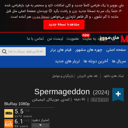
مای موویز با یک طراحی کاملاً جدید و کلی امکانات تازه و منحصر به فرد بازطراحی شده
🎉 حتماً یک سر به نسخهٔ جدید بزن و راحت بگرد 😊 چیدمان صفحهٔ اصلی مثل قبل
مانده تا گم نشوی ، و اگر ظاهر تازه‌تری می‌خواهی
نسخهٔ مدرن
هم آماده است.
مشاهدهٔ نسخهٔ جدید
new
ورود به سایت
عضویت
لیست من
تماس با ما
صفحه اصلی
چهره های مشهور
فیلم های برتر
سریال ها
آخرین دوبله ها
تریلر های جدید
لینک های دانلود
نقد های کاربران
بازیگران و عوامل
Spermageddon
(2024)
کمدی
,
موزیکال
,
انیمیشن
80 دقیقه
Not Rated
BluRay 1080p
5.5
/10
1172 users
امتیاز دهید
6.1
/10
88 users