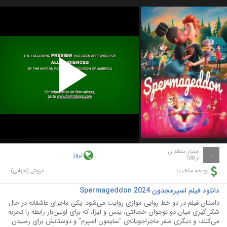
Play
Video
امتیاز منتقدان
نروژ
-
از 100
-
-
بودجه ساخت:
فروش (جهانی):
دانلود فیلم اسپرمجدون Spermageddon 2024
داستان فیلم در دو خط روایی موازی روایت می‌شود: یکی ماجرای عاشقانه در حال
شکل‌گیری میان دو نوجوان خجالتی، ینس و لیزا، که برای اولین‌بار رابطه را تجربه
می‌کنند؛ و دیگری سفر ماجراجویانه‌ی "سایمون اسپرم" و دوستانش برای رسیدن