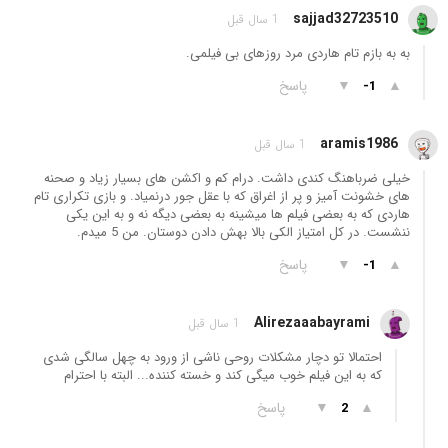
sajjad32723510
1 سال قبل
به به بازم تام هاردی مرد روزهای بی فیلمی.
▲
▼
پاسخ
-1
aramis1986
1 سال قبل
خیلی ضرباهنگ کندی داشت. درام کم و اکشن های بسیار زیاد و صحنه
های خشونت آمیز و پر از اغراق که با عقل جور درنمیاد. و بازی تکراری تام
هاردی که به بعضی فیلم ها میشینه به بعضی دیگه نه و به این یکی
ننشست. در کل امتیاز الکی بالا بهش دادن دوستان. من 5 میدم.
▲
▼
پاسخ
-1
Alirezaaabayrami
1 سال قبل
احتمالا تو دچار مشکلات روحی ناشی از ورود به چهل سالگی شدی
که به این فیلم خوب میگی کند و خسته کننده... البته با احترام
▲
▼
پاسخ
2