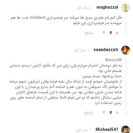
moghazzal
1 سال قبل
فکر کنم تام هاردی صبح ها میرفته سر فیلمبرداری mobland شب ها هم
میومده سر فیلمبرداری این فیلم
▲
▼
پاسخ
0
saeedezzati
1 سال قبل
WooooW
به نظر دوستان احترام میزارم ولی برای من که عاشق اکشن درستو حسابی
هستم عالی بود
حتما پیشنهاد میدم ببینین
از شلوغیش خوشم اومد از اینکه مثل بقیه فیلما وقتی تیرشون تموم میشه
با موشتو لگد نمیوفتن به جون هم و اسلحه آدم بدارو ورمیدارن با اون
ادامه میدن خیلی عقلانی بود من همیشه با این قسمت فیلمای اکشن
جنایی مشکل داشتم که تو این فیلم کاملا منطقی از تمام اسلحه های روی
زمین استفاده کرد
▲
▼
پاسخ
0
Micheal541
1 سال قبل