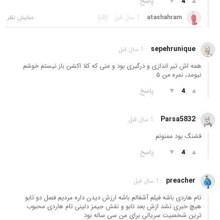
▲
▼
پاسخ
4
atashahram
1 سال قبل
(-3)
sepehrunique
1 سال قبل
همه اش تیر اندازی و درگیری بود و منی که کلا اکشن باز نیستم خوشم
نیومد، نمره من ۵
▲
▼
پاسخ
4
Parsa5832
1 سال قبل
قشنگ بود ممنونم
▲
▼
پاسخ
4
preacher
1 سال قبل
تام هاردی باشه فیلم آشغالم باشه ارزش دیدن داره مردیم فصل دو تابو
هیچ خبری نشد ازش بعد تابو و نقش جیمز دلینی تام هاردی محبوب
ترین شخصیت سریالی برای من سی ساله بود