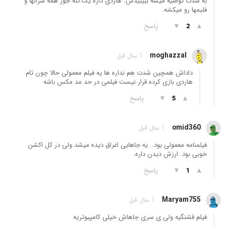
به شدت توصیه میشه ببینیدش. هاردی داره یک تنه جور همه سرالها و
فلیمها رو میکشه.
▲
▼
پاسخ
2
moghazzal
1 سال قبل
داداش همچین شدت هم نداره ها یه فیلم معمولی حالا چون تام
هاردی بازی کرده قرار نیست فیلمی در حد مد مکس باشه
▲
▼
پاسخ
5
omid360
1 سال قبل
فیلمنامه معمولی بود.. یه جاهایی اغراق دیده میشد.ولی در کل اکشن
خوبی بود. ارزش دیدن داره.
▲
▼
پاسخ
1
Maryam755
1 سال قبل
فیلم قشنگیه ولی ی سری جاهاش خیلی کامپیوتریه