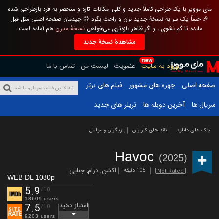
مای موویز با یک طراحی کاملاً جدید و کلی امکانات تازه و منحصر به فرد بازطراحی شده
🎉 حتماً یک سر به نسخهٔ جدید بزن و راحت بگرد 😊 چیدمان صفحهٔ اصلی مثل قبل
مانده تا گم نشوی ، و اگر ظاهر تازه‌تری می‌خواهی
نسخهٔ مدرن
هم آماده است.
مشاهدهٔ نسخهٔ جدید
new
ورود به سایت
عضویت
لیست من
تماس با ما
صفحه اصلی
چهره های مشهور
فیلم های برتر
سریال ها
آخرین دوبله ها
تریلر های جدید
لینک های دانلود
نقد های کاربران
بازیگران و عوامل
Havoc
(2025)
اکشن
,
درام
,
جنایی
105 دقیقه
Not Rated
WEB-DL 1080p
5.9
/10
18609 users
امتیاز دهید
7.5
/10
9203 users