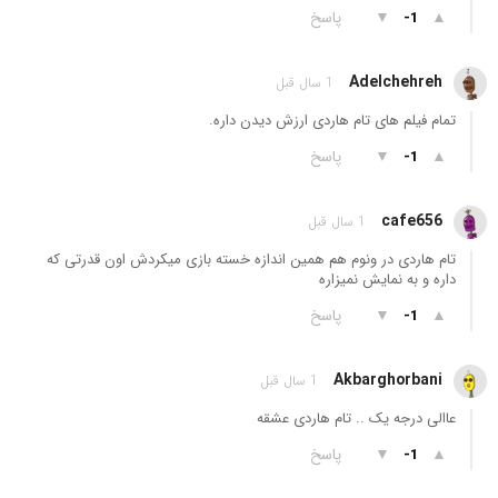
▲
▼
پاسخ
-1
Adelchehreh
1 سال قبل
تمام فیلم های تام هاردی ارزش دیدن داره.
▲
▼
پاسخ
-1
cafe656
1 سال قبل
تام هاردی در ونوم هم همین اندازه خسته بازی میکردش اون قدرتی که
داره و به نمایش نمیزاره
▲
▼
پاسخ
-1
Akbarghorbani
1 سال قبل
عاالی درجه یک .. تام هاردی عشقه
▲
▼
پاسخ
-1