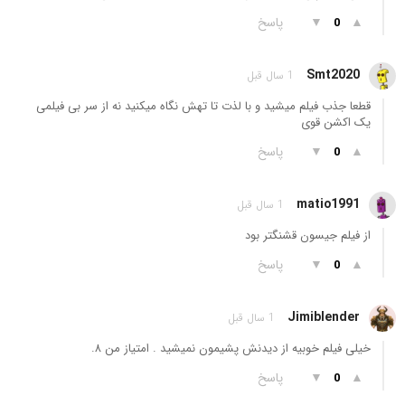
▲
▼
پاسخ
0
Smt2020
1 سال قبل
قطعا جذب فیلم میشید و با لذت تا تهش نگاه میکنید نه از سر بی فیلمی
یک اکشن قوی
▲
▼
پاسخ
0
matio1991
1 سال قبل
از فیلم جیسون قشنگتر بود
▲
▼
پاسخ
0
Jimiblender
1 سال قبل
خیلی فیلم خوبیه از دیدنش پشیمون نمیشید . امتیاز من ۸.
▲
▼
پاسخ
0