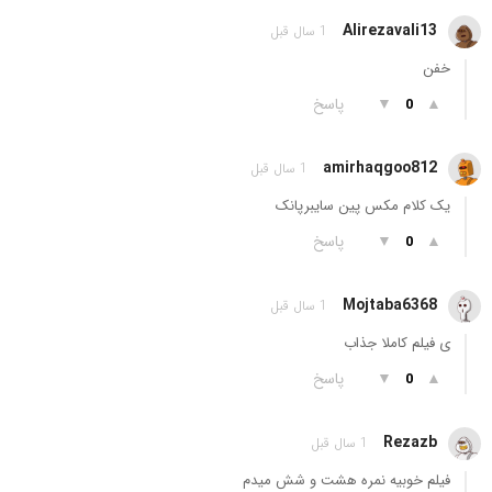
Alirezavali13
1 سال قبل
خفن
▲
▼
پاسخ
0
amirhaqgoo812
1 سال قبل
یک کلام مکس پین سایبرپانک
▲
▼
پاسخ
0
Mojtaba6368
1 سال قبل
ی فیلم کاملا جذاب
▲
▼
پاسخ
0
Rezazb
1 سال قبل
فیلم خوبیه نمره هشت و شش میدم