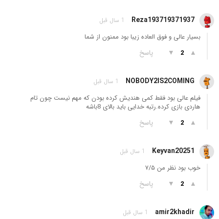
Reza193719371937
1 سال قبل
بسیار عالی و فوق العاده زیبا بود ممنون از شما
▲
▼
پاسخ
2
NOBODY2IS2COMING
1 سال قبل
فیلم عالی بود فقط کمی هندیش کرده بودن که مهم نیست چون تام
هاردی بازی کرده.رتبه خدایی باید بالای 8باشه
▲
▼
پاسخ
2
Keyvan20251
1 سال قبل
خوب بود نظر من ۷/۵
▲
▼
پاسخ
2
amir2khadir
1 سال قبل