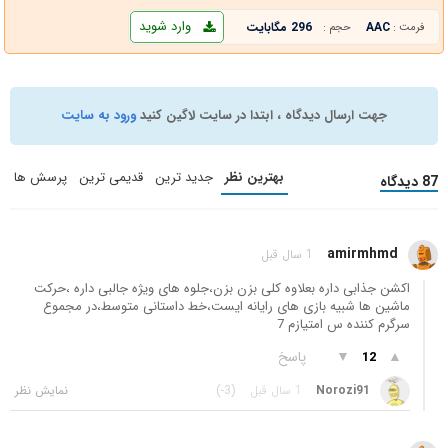
وارد شوید
AAC
296 مگابایت
فرمت :
حجم :
جهت ارسال دیدگاه ، ابتدا در سایت لاگین کنید
ورود به سایت
بهترین نظر
جدید ترین
قدیمی ترین
پرسش ها
87 دیدگاه
amirmhmd
1 سال قبل
اکشن جذابی داره بعلاوه کلی بزن بزن،جلوه های ویژه جالبی داره ،حرکت
ماشین ها شبیه بازی های رایانه ایست،خط داستانی متوسط،در مجموع
سرگرم کننده س امتیازم 7
▲
▼
پاسخ
12
Norozi91
1 سال قبل
(-3)