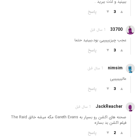
ببینید و لذت ببرید .
▲
▼
پاسخ
3
33700
1 سال قبل
عجب چیزیییییی بود،ببینید حتما
▲
▼
پاسخ
3
nimsim
1 سال قبل
عالییییییی
▲
▼
پاسخ
3
JackReacher
1 سال قبل
صحنه های اکشن رو بسپار به Gareth Evans مگه میشه خالق The Raid
فیلم اکشن بد بسازه
▲
▼
پاسخ
2