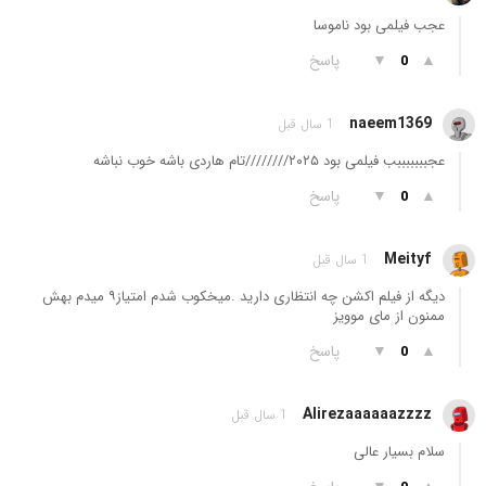
عجب فیلمی بود ناموسا
▲
▼
پاسخ
0
naeem1369
1 سال قبل
عجبببببببب فیلمی بود ۲۰۲۵////////تام هاردی باشه خوب نباشه
▲
▼
پاسخ
0
Meityf
1 سال قبل
دیگه از فیلم اکشن چه انتظاری دارید .میخکوب شدم امتیاز۹ میدم بهش
ممنون از مای موویز
▲
▼
پاسخ
0
Alirezaaaaaazzzz
1 سال قبل
سلام بسیار عالی