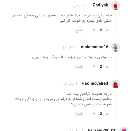
Zodiyak
1 سال قبل
فیلم عالی بود در حد ۷ از ۱۰ تو هم از معدود کسایی هستی که نظر
منفی دادی بهتره رو خودت کار کنی
▲
▼
پاسخ
2
mohammad16
1 سال قبل
با خواندن نظرت حدس میزنم از افسردگی رنج میبری
▲
▼
پاسخ
2
Hadimovahed
1 سال قبل
باز یه همیشه ناراضی پیدا شد
معلوم نیست امثال شما از یه فیلم چی می‌خوان تو زندگی خودت
هم همینقدر منفی هستی؟
▲
▼
پاسخ
2
bahram200010
1 سال قبل