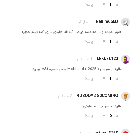
▲
▼
پاسخ
1
Rahim666D
1 سال قبل
هنوز ندیدم ولی مطمئنم فیلمی ک تام هاردی بازی کنه فیلم خوبیه
▲
▼
پاسخ
1
kkkkkk123
1 سال قبل
عالیه از سریال MobLand ( 2025 ) خفن ببینید لذت ببرید.
▲
▼
پاسخ
1
NOBODY2IS2COMING
3 ماه قبل
عالیه.بخصوص تام هاردی
▲
▼
پاسخ
0