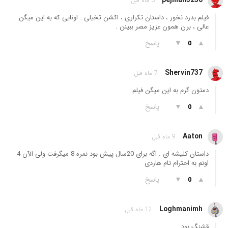
pejman3250
3 ماه قبل
فیلم بدرد نخور ، داستان تکراری ، اکشن تخیلی . اونایی که به این میگن
عالی ، برن همون عزیز مصر ببینن .
▲
▼
پاسخ
0
Shervin737
7 ماه قبل
دمتون گرم به این میگن فیلم
▲
▼
پاسخ
0
Aaton
9 ماه قبل
داستان کلیشه ای . اگه برای 20سال پیش بود نمره 8 میگرفت ولی الآن 4
اونم به احترام تام هاردی
▲
▼
پاسخ
0
Loghmanimh
12 ماه قبل
قشنگ بود