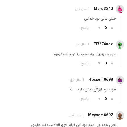
Mard3240
1 سال قبل
خیلی عالی بود خدایی
▲
▼
پاسخ
0
El7676naz
1 سال قبل
عالی و بهترین چه عجب یه فیلم ناب دیدیم
▲
▼
پاسخ
0
Hossein9699
1 سال قبل
خوب بود ارزش دیدن داره .....7
▲
▼
پاسخ
0
Meysam6692
1 سال قبل
یعنی همه چی تمام بود این فیلم. فوق العادست تام هاردی