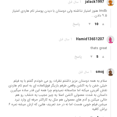
jalack1997
1 سال قبل
Imdb هنوز امتیاز نذاشته ولی دوستان با دیدن پوستر تام هاردی امتیاز
۹.۵ دادن...
▲
▼
پاسخ
10
Hamid13651207
1 سال قبل
thats great
▲
▼
پاسخ
5
smoj
1 سال قبل
سلام به همه دوستان عزیز داشتم نظرات رو می خوندم گفتم با یه فیلم
خیلی خفن با یه اکشن واقعی طرفم بازیگر فوق‌العاده ای به اسم تام هاردی
نقش آفرینی میکنه اما متاسفانه نمیدونم چرا همه این قدر ساده میگیرن
داستان به شدت معمولی اکشن اصلا یه چیز عجیب یه خشاب رو هم
خالی میکنن و آدم های معمولی هم مثل یه کاراکتر حرفه ای وارد نبرد
میشن فیلم خوبی هست اما نه در حد تعریف هایی که ازش میشه نمره ۶
براش کافیه