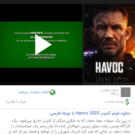
Play
Video
امتیاز منتقدان
ایالات متحده
,
بریتانیا
-
از 100
-
-
بودجه ساخت:
فروش (جهانی):
دانلود فیلم آشوب Havoc 2025 با دوبله فارسی
در پی یک سرقت مواد مخدر که به شکلی مرگبار از کنترل خارج می‌شود، یک
کارآگاه پلیس، وارد دنیای زیرین تبهکاران شده تا جان پسر یک سیاستمدار را
نجات دهد، در حالی که باید گره تاریک شهرش را از توطئه و فساد نیز باز کند و ...