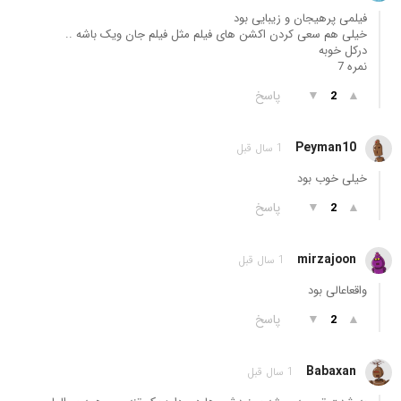
فیلمی پرهیجان و زیبایی بود
خیلی هم سعی کردن اکشن های فیلم مثل فیلم جان ویک باشه ..
درکل خوبه
نمره 7
▲
▼
پاسخ
2
Peyman10
1 سال قبل
خیلی خوب بود
▲
▼
پاسخ
2
mirzajoon
1 سال قبل
واقعاعالی بود
▲
▼
پاسخ
2
Babaxan
1 سال قبل