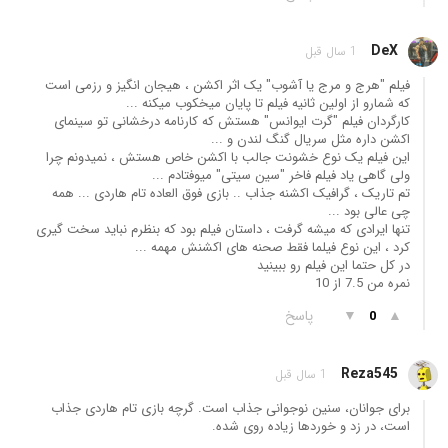
DeX
1 سال قبل
فیلم "هرج و مرج یا آشوب" یک اثر اکشن ، هیجان انگیز و رزمی است
که شمارو از اولین ثانیه فیلم تا پایان میخکوب میکنه ...
کارگردان فیلم "گرت ایوانس" هستش که کارنامه درخشانی تو سینمای
اکشن داره مثل سریال گنگ لندن و ...
این فیلم یک نوع خشونت جالب با اکشن خاص هستش ، نمیدونم چرا
ولی گاهی یاد فیلم فاخر "سین سیتی" میوفتادم ...
تم تاریک ، گرافیک اکشنه جذاب .. بازی فوق العاده تام هاردی ... همه
چی عالی بود ...
تنها ایرادی که میشه گرفت ، داستان فیلم بود که بنظرم نباید سخت گیری
کرد ، این نوع فیلما فقط صحنه های اکشنش مهمه ...
در کل حتما این فیلم رو ببینید
نمره من 7.5 از 10
▲
▼
پاسخ
0
Reza545
1 سال قبل
برای جوانان، سنین نوجوانی جذاب است. گرچه بازی تام هاردی جذاب
است، در زد و خوردها زیاده روی شده.