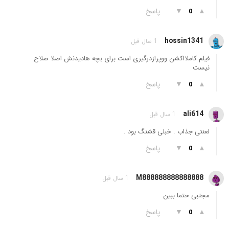
▲
▼
پاسخ
0
hossin1341
1 سال قبل
فیلم کاملااکشن ووپرازدرگیری است برای بچه هادیدنش اصلا صلاح
نیست
▲
▼
پاسخ
0
ali614
1 سال قبل
لعنتی جذاب . خبلی قشنگ بود .
▲
▼
پاسخ
0
M888888888888888
1 سال قبل
مجتبی حتما ببین
▲
▼
پاسخ
0