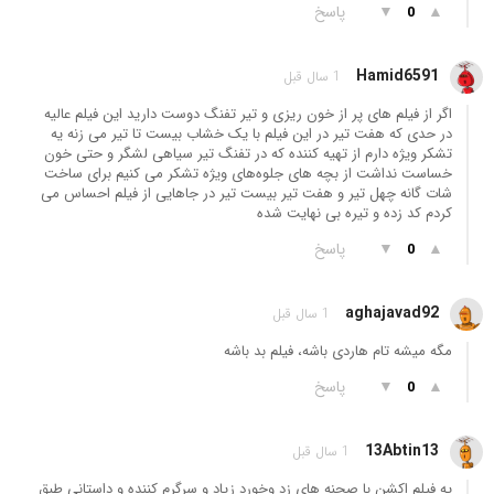
▲
▼
پاسخ
0
Hamid6591
1 سال قبل
اگر از فیلم های پر از خون ریزی و تیر تفنگ دوست دارید این فیلم عالیه
در حدی که هفت تیر در این فیلم با یک خشاب بیست تا تیر می زنه یه
تشکر ویژه دارم از تهیه کننده که در تفنگ تیر سیاهی لشگر و حتی خون
خساست نداشت از بچه های جلوه‌های ویژه تشکر می کنیم برای ساخت
شات گانه چهل تیر و هفت تیر بیست تیر در جاهایی از فیلم احساس می
کردم کد زده و تیره بی نهایت شده
▲
▼
پاسخ
0
aghajavad92
1 سال قبل
مگه میشه تام هاردی باشه، فیلم بد باشه
▲
▼
پاسخ
0
13Abtin13
1 سال قبل
یه فیلم اکشن با صحنه های زد وخورد زیاد و سرگرم کننده و داستانی طبق