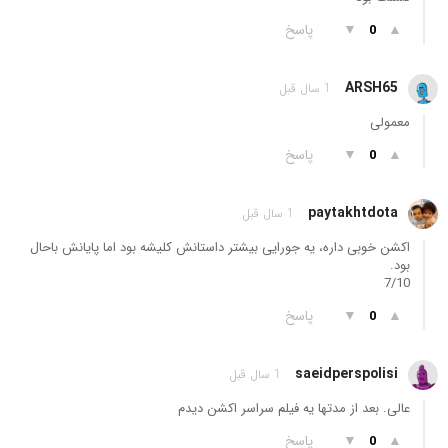
▲
▼
پاسخ
0
ARSH65
1 سال قبل
معمولی
▲
▼
پاسخ
0
paytakhtdota
1 سال قبل
اکشن خوبی داره، یه جورایی بیشتر داستانش کلیشه بود اما پایانش باحال
بود.
7/10
▲
▼
پاسخ
0
saeidperspolisi
1 سال قبل
عالی. بعد از مدتها یه فیلم سراسر اکشن دیدم
▲
▼
پاسخ
0