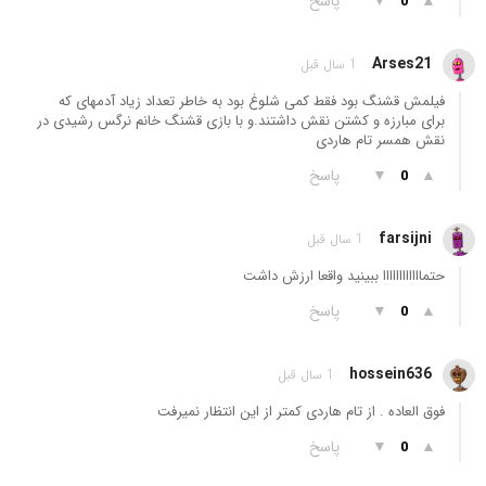
▲
▼
پاسخ
0
Arses21
1 سال قبل
فیلمش قشنگ بود فقط کمی شلوغ بود به خاطر تعداد زیاد آدمهای که
برای مبارزه و کشتن نقش داشتند.و با بازی قشنگ خانم نرگس رشیدی در
نقش همسر تام هاردی
▲
▼
پاسخ
0
farsijni
1 سال قبل
حتماااااااااااا ببینید واقعا ارزش داشت
▲
▼
پاسخ
0
hossein636
1 سال قبل
فوق العاده . از تام هاردی کمتر از این انتظار نمیرفت
▲
▼
پاسخ
0