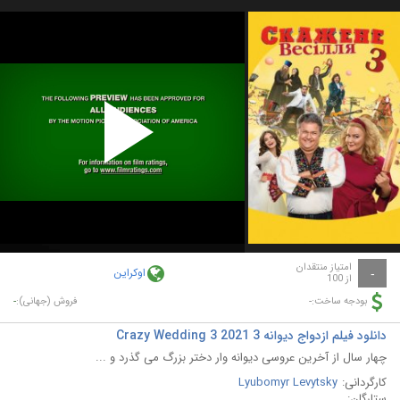
Play
Video
امتیاز منتقدان
اوکراین
-
از 100
-
-
بودجه ساخت:
فروش (جهانی):
دانلود فیلم ازدواج دیوانه 3 Crazy Wedding 3 2021
چهار سال از آخرین عروسی دیوانه وار دختر بزرگ می گذرد و ...
کارگردانی:
Lyubomyr Levytsky
ستارگان: