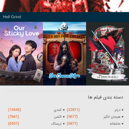
Hell Grind
دسته بندی فیلم ها
(13643)
(22811)
درام
کمدی
(7661)
(9677)
هیجان انگیز
اکشن
(6551)
(6871)
عاشقانه
ترسناک