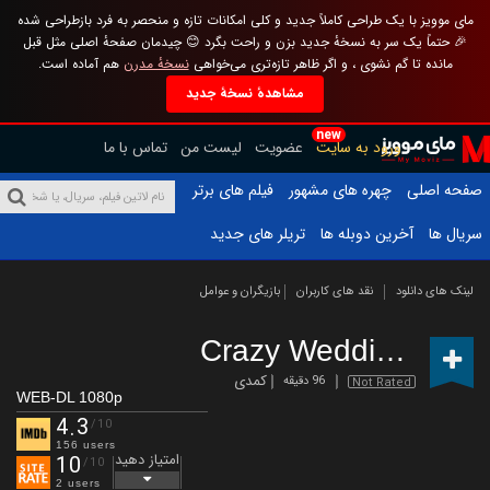
مای موویز با یک طراحی کاملاً جدید و کلی امکانات تازه و منحصر به فرد بازطراحی شده
🎉 حتماً یک سر به نسخهٔ جدید بزن و راحت بگرد 😊 چیدمان صفحهٔ اصلی مثل قبل
مانده تا گم نشوی ، و اگر ظاهر تازه‌تری می‌خواهی
نسخهٔ مدرن
هم آماده است.
مشاهدهٔ نسخهٔ جدید
new
ورود به سایت
عضویت
لیست من
تماس با ما
صفحه اصلی
چهره های مشهور
فیلم های برتر
سریال ها
آخرین دوبله ها
تریلر های جدید
لینک های دانلود
نقد های کاربران
بازیگران و عوامل
Crazy Wedding 3
(202
کمدی
96 دقیقه
Not Rated
WEB-DL 1080p
4.3
/10
156 users
امتیاز دهید
10
/10
2 users