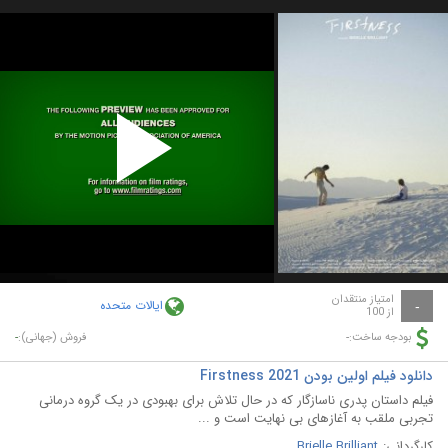
Play
Video
امتیاز منتقدان
ایالات متحده
-
از 100
-
-
بودجه ساخت:
فروش (جهانی):
دانلود فیلم اولین بودن Firstness 2021
فیلم داستان پدری ناسازگار که در حال تلاش برای بهبودی در یک گروه درمانی
تجربی ملقب به آغازهای بی نهایت است و ...
کارگردانی:
Brielle Brilliant