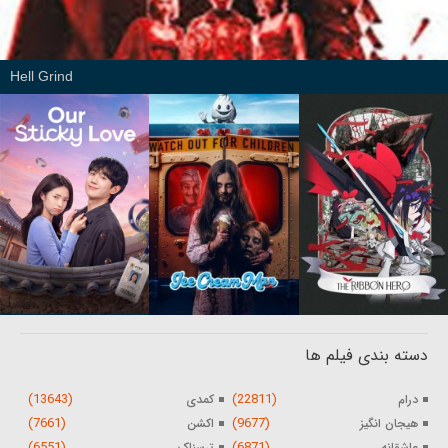
Hell Grind
دسته بندی فیلم ها
(13643)
(22811)
درام
کمدی
(7661)
(9677)
هیجان انگیز
اکشن
(6551)
(6871)
عاشقانه
ترسناک