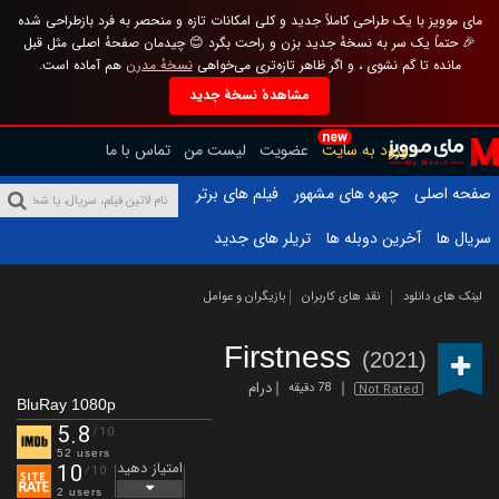
مای موویز با یک طراحی کاملاً جدید و کلی امکانات تازه و منحصر به فرد بازطراحی شده
🎉 حتماً یک سر به نسخهٔ جدید بزن و راحت بگرد 😊 چیدمان صفحهٔ اصلی مثل قبل
مانده تا گم نشوی ، و اگر ظاهر تازه‌تری می‌خواهی
نسخهٔ مدرن
هم آماده است.
مشاهدهٔ نسخهٔ جدید
new
ورود به سایت
عضویت
لیست من
تماس با ما
صفحه اصلی
چهره های مشهور
فیلم های برتر
سریال ها
آخرین دوبله ها
تریلر های جدید
لینک های دانلود
نقد های کاربران
بازیگران و عوامل
Firstness
(2021)
درام
78 دقیقه
Not Rated
BluRay 1080p
5.8
/10
52 users
امتیاز دهید
10
/10
2 users