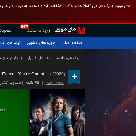
 چیدمان صفحهٔ اصلی مثل قبل مانده تا گم نشوی ، و اگر ظاهر تازه‌تری می‌خواهی
new
عضویت
ورود به سایت
یلم های برتر
چهره های مشهور
صفحه اصلی
ازیگران و عوامل
نقد های کاربران
لینک های دانلود
Freaks: You're One of Us
(2020)
اکشن
,
فانتزی
92 دقیقه
Not Rated