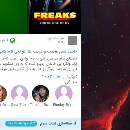
ay
deo
امتیاز منتقدان
آلمان
-
از 100
دانلود فیلم عجیب و غریب ها: تو یکی از ماهایی eaks: You're One of Us 2020
داستان فیلم در مورد زنی به نام "وندی" است که در 
یک ولگرد بی خانمان روبرو شده که به وی میگوید د
آن روز به بعد، زندگی وندی به طور کامل تغییر میکن
کارگردانی:
Felix Binder
ستارگان:
Cornelia Gröschel
Gisa Flake
Thelma Buabeng
Finnlay Berger
📡 فعالسازی لینک سوم
2 نفر درخواست داده