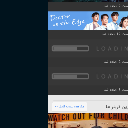
ن تریلر ها
مشاهده لیست کامل >>