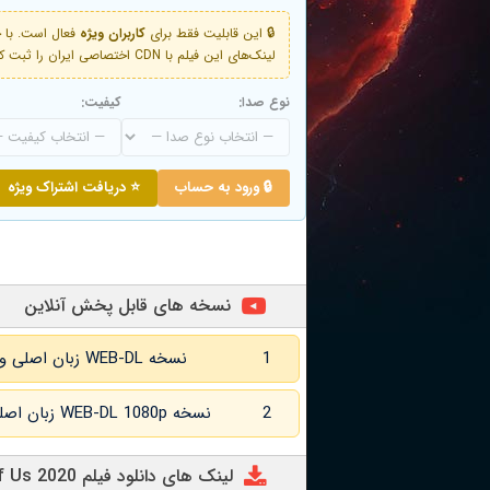
🔒 این قابلیت فقط برای
کاربران ویژه
لینک‌های این فیلم با CDN اختصاصی ایران را ثبت کنید و دقایقی بعد به لینک سوم آن دسترسی خواهید داشت
نوع صدا:
کیفیت:
🔒 ورود به حساب
⭐ دریافت اشتراک ویژه
نسخه های قابل پخش آنلاین
1
نسخه WEB-DL زبان اصلی و
2
نسخه WEB-DL 1080p زبان اصلی و
لینک های دانلود فیلم Freaks: You're One of Us 2020