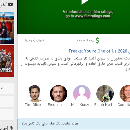
Pl
آخری
Vi
-
-
بودجه ساخت:
فروش (جهانی):
Fr
یک رستوران به عنوان آشپز کار میکند. روزی وندی به صورت اتفاقی با
ارای قدرت های خارق العاده و ابرقهرمانی است و سپس ناپدید میشود؛ از
د و …
لی
Tim Oliver Schultz
Frederic Linkemann
Nina Kunzendorf
Ralph Herforth
، هر 2 ساعت یک فیلم برای یک کاربر ویژه
آخرین