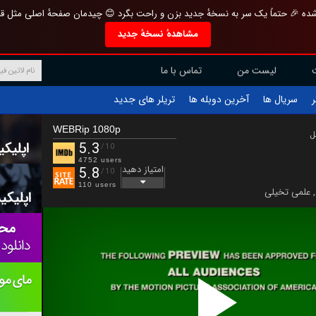
تازه و منحصر به فرد بازطراحی شده 🎉 حتماً یک سر به نسخهٔ جدید بزن و راحت بگرد 
مشاهدهٔ نسخهٔ جدید
تماس با ما
لیست من
تریلر های جدید
آخرین دوبله ها
سریال ها
ف
WEBRip 1080p
ب
5.3
/10
4752 users
امتیاز دهید
5.8
/10
110 users
علمی تخیلی
,