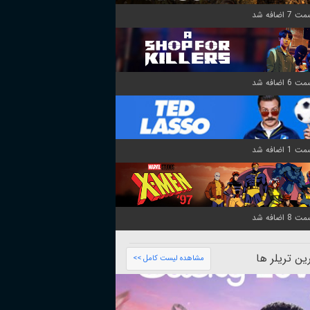
ن تریلر ها
مشاهده لیست کامل >>