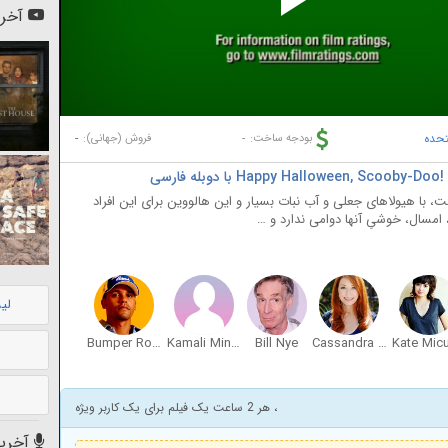
Pl
آخری
Vi
تحده
-
-
بودجه ساخت:
فروش (جهانی):
ا هیولاهای جعلی و آب نبات بسیار و این هالووین برای این افراد
امسال، خوشیِ آنها دوامی ندارد و …
لی
Bumper Robinson
Kamali Minter
Bill Nye
Cassandra Peterson
Kate Micu
، هر 2 ساعت یک فیلم برای یک کاربر ویژه
آخرین