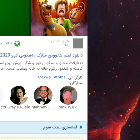
ay
deo
امتیاز منتقدان
ایالات م
-
از 100
دانلود فیلم هالووین مبارک ، اسکوبی دوو Happy Halloween, Scooby-Doo! 2020 با دوبله فارسی
تعطیلات محبوب اسکوبی دوو و شگی پیش روی است، ب
گرسنه و شکمو، رفتن خانه به خانه بهشت است. اما، 
کارگردانی:
Maxwell Atoms
ستارگان:
cci
Grey DeLisle
Matthew Lillard
Frank Welker
📡 فعالسازی لینک سوم