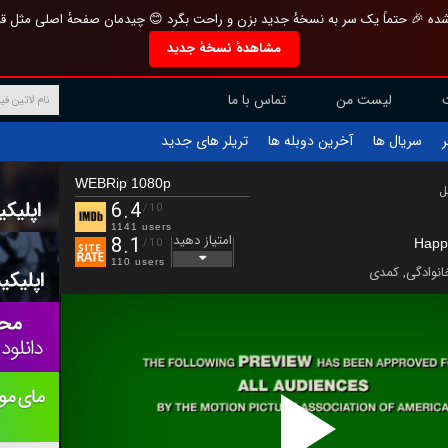
تازه و منحصر به فرد بازطراحی شده 🎉 حتماً یک سر به نسخهٔ جدید بزن و راحت بگرد 
مشاهدهٔ نسخهٔ جدید
تماس با ما
لیست من
تریلر های جدید
آخرین دوبله ها
سریال ها
ف
WEBRip 1080p
ب
6.4
/10
1141 users
امتیاز دهید
8.1
Happ
/10
110 users
کمدی
,
خانوادگ