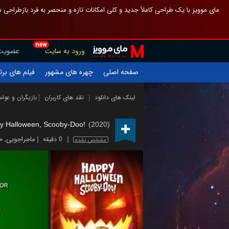
 چیدمان صفحهٔ اصلی مثل قبل مانده تا گم نشوی ، و اگر ظاهر تازه‌تری می‌خواهی
new
عضویت
ورود به سایت
یلم های برتر
چهره های مشهور
صفحه اصلی
ازیگران و عوامل
نقد های کاربران
لینک های دانلود
y Halloween, Scooby-Doo!
(2020)
ی
,
ماجراجویی
0 دقیقه
مشخص نشده