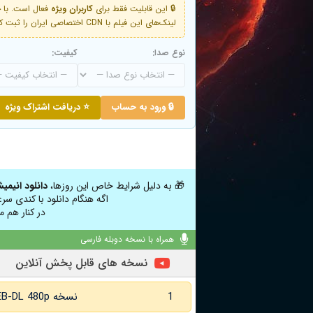
🔒 این قابلیت فقط برای
کاربران ویژه
لینک‌های این فیلم با CDN اختصاصی ایران را ثبت کنید و دقایقی بعد به لینک سوم آن دسترسی خواهید داشت
نوع صدا:
کیفیت:
🔒 ورود به حساب
⭐ دریافت اشتراک ویژه
🎁 به دلیل شرایط خاص این روزها،
دانلود انیمی
اگه هنگام دانلود با کندی سر
در کنار هم م
همراه با نسخه دوبله فارسی
نسخه های قابل پخش آنلاین
1
نسخه WEB-DL 480p