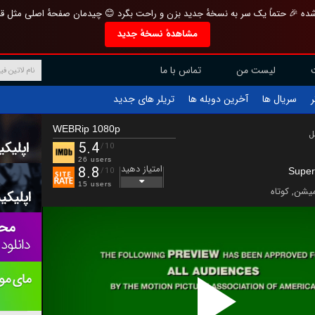
تازه و منحصر به فرد بازطراحی شده 🎉 حتماً یک سر به نسخهٔ جدید بزن و راحت بگرد 
مشاهدهٔ نسخهٔ جدید
تماس با ما
لیست من
تریلر های جدید
آخرین دوبله ها
سریال ها
ف
WEBRip 1080p
ب
5.4
/10
26 users
امتیاز دهید
8.8
Super
/10
15 users
کوتاه
,
انیم