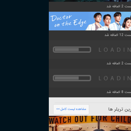
ن تریلر ها
مشاهده لیست کامل >>