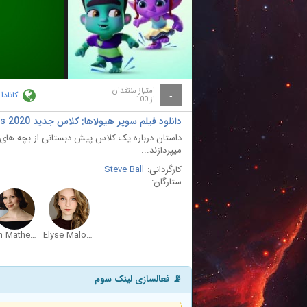
ay
deo
امتیاز منتقدان
کانادا
-
از 100
دانلود فیلم سوپر هیولاها: کلاس جدید Super Monsters: The New Class 2020 با دوبله فارسی
داستان درباره یک کلاس پیش دبستانی از بچه های 
میپردازند...
کارگردانی:
Steve Ball
ستارگان:
Erin Mathews
Elyse Maloway
📡 فعالسازی لینک سوم