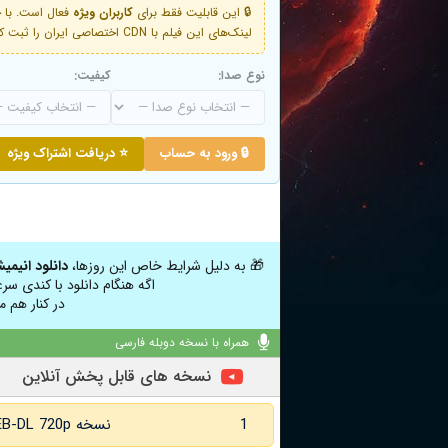
🔒 این قابلیت فقط برای
کاربران ویژه
لینک‌های این فیلم با CDN اختصاصی ایران را ثبت کنید و دقایقی بعد به لینک سوم آن دسترسی خواهید داشت
نوع صدا:
کیفیت:
🔒 ورود به حساب
⭐ دریافت اشتراک ویژه
🎁 به دلیل شرایط خاص این روزها،
دانلود انیمی
اگه هنگام دانلود با کندی سر
در کنار هم م
همراه با نسخه دوبله فارسی
نسخه های قابل پخش آنلاین
1
نسخه WEB-DL 720p