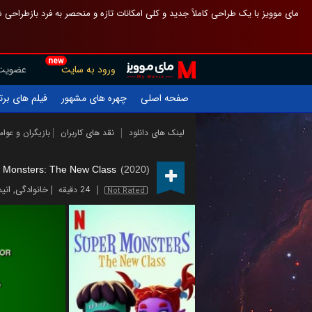
 چیدمان صفحهٔ اصلی مثل قبل مانده تا گم نشوی ، و اگر ظاهر تازه‌تری می‌خواهی
new
عضویت
ورود به سایت
یلم های برتر
چهره های مشهور
صفحه اصلی
ازیگران و عوامل
نقد های کاربران
لینک های دانلود
 Monsters: The New Class
(2020)
یشن
,
خانوادگی
24 دقیقه
Not Rated