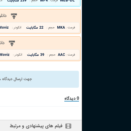
WEB-DL
MP4
239 مگابایت
فرمت :
حجم :
ان
دانل
MKA
22 مگابایت
Moviz
فرمت :
حجم :
انکودر :
دان
AAC
39 مگابایت
Moviz
فرمت :
حجم :
انکودر :
جهت ارسال دیدگاه ، 
0 دیدگاه
فیلم های پیشنهادی و مرتبط