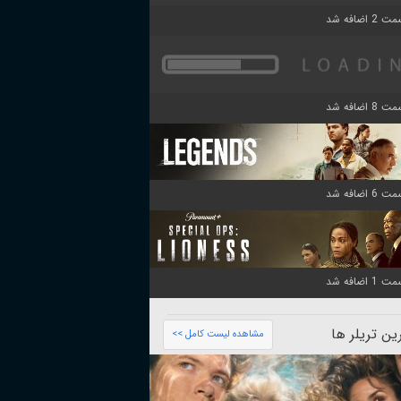
ن تریلر ها
مشاهده لیست کامل >>