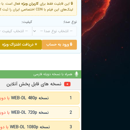
🔒 این قابلیت فقط برای
کاربران ویژه
لینک‌های این فیلم با CDN اختصاصی ایران را ثبت کنید و دقایقی بعد به لینک سوم آن دسترسی خواهید داشت
نوع صدا:
کیفیت:
🔒 ورود به حساب
⭐ دریافت اشتراک ویژه
همراه با نسخه دوبله فارسی
نسخه های قابل پخش آنلاین
1
نسخه WEB-DL 480p
با دوب
2
نسخه WEB-DL 720p
با دوب
3
نسخه WEB-DL 1080p
با دو