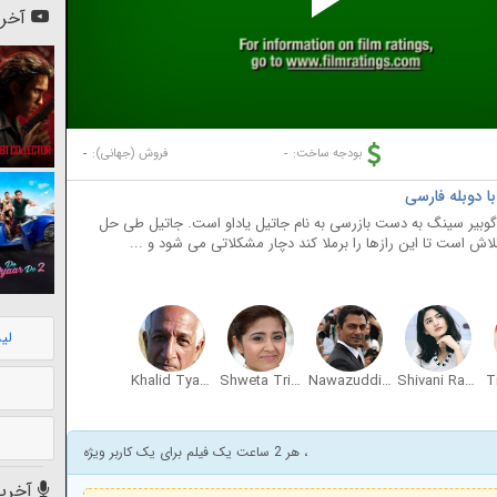
Pl
آخری
Vi
-
-
بودجه ساخت:
فروش (جهانی):
گوبیر سینگ به دست بازرسی به نام جاتیل یاداو است. جاتیل طی حل
اش است تا این رازها را برملا کند دچار مشکلاتی می شود و ...
لی
Khalid Tyabji
Shweta Tripathi
Nawazuddin Siddiqui
Shivani Raghuvanshi
، هر 2 ساعت یک فیلم برای یک کاربر ویژه
آخرین