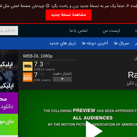
تازه و منحصر به فرد بازطراحی شده 🎉 حتماً یک سر به نسخهٔ جدید بزن و راحت بگرد 
مشاهدهٔ نسخهٔ جدید
تماس با ما
لیست من
تریلر های جدید
آخرین دوبله ها
سریال ها
ف
WEB-DL 1080p
ب
7.3
/10
10812 users
Ra
امتیاز دهید
7
/10
236 users
هیجان