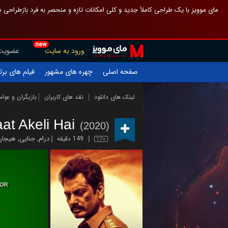
 چیدمان صفحهٔ اصلی مثل قبل مانده تا گم نشوی ، و اگر ظاهر تازه‌تری می‌خواهی
new
عضویت
ورود به سایت
یلم های برتر
چهره های مشهور
صفحه اصلی
ازیگران و عوامل
نقد های کاربران
لینک های دانلود
at Akeli Hai
(2020)
 انگیز
,
جنایی
,
درام
149 دقیقه
17+