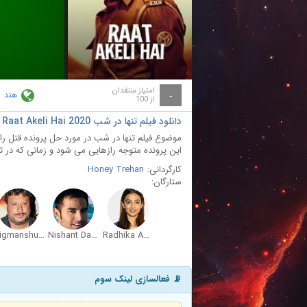
ay
deo
امتیاز منتقدان
هند
-
از 100
دانلود فیلم تنها در شب Raat Akeli Hai 2020 با دوبله فارسی
موضوع فیلم تنها در شب در مورد حل پرونده قتل را
این پرونده متوجه رازهایی می شود و زمانی که در تل
کارگردانی:
Honey Trehan
ستارگان:
Tigmanshu Dhulia
Nishant Dahiya
Radhika Apte
📡 فعالسازی لینک سوم