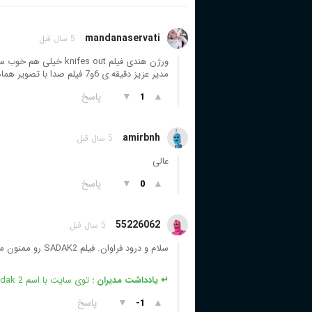
mandanaservati
5 سال قبل
ورژن هندی فیلم knifes out خیلی هم خوب سناریو با فرهنگ هندی برگرداننده شده
مدیر عزیز دقیقه ی 6و7 فیلم صدا با تصویر هماهنگ نیست با تشکر فراوان
▲
▼
پاسخ
1
amirbnh
5 سال قبل
عالی
▲
▼
پاسخ
0
55226062
5 سال قبل
سلام و درود فراوان. فیلم SADAK2 رو ممنون میشم بزارین. برای 28AUG می باشد.
↵ یادداشت مدیران :
توی سایت با اسم Sadak 2 موجود است
▲
▼
پاسخ
-1