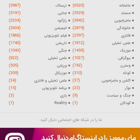
(5987)
(6520)
عاشقانه
ترسناک
(5191)
(5539)
مستند
جنایی
(3234)
(3842)
ماجراجویی
رازآلود
(2604)
(2819)
خانوادگی
انیمیشن
(1866)
(2597)
فانتزی
فیلم تلویزیونی
(1740)
(1812)
علمی تخیلی
تاریخی
(1043)
(1459)
موزیک
جنگی
(822)
(1027)
بیوگرافی
علمی تخیلی
(505)
(742)
وسترن
ورزشی
(309)
(310)
کوتاه
موزیکال
(34)
(37)
اکشن و ماجراجویی
علمی تخیلی و فانتزی
(15)
(23)
نوآر
برنامه تلویزیونی
(3)
(9)
جنگ و سیاست
بازی
(1)
(1)
کودکان
Reality
ما را در شبکه های اجتماعی دنبال کنید :