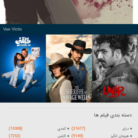
Vae Victis
دسته بندی فیلم ها
(13008)
(21677)
درام
کمدی
(7253)
(9149)
هیجان انگیز
اکشن