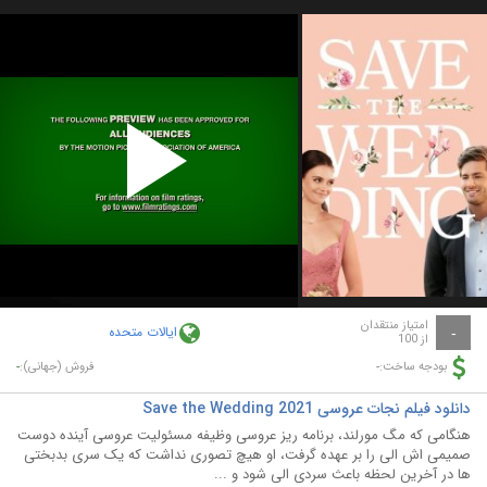
Play
Video
امتیاز منتقدان
ایالات متحده
-
از 100
-
-
بودجه ساخت:
فروش (جهانی):
دانلود فیلم نجات عروسی Save the Wedding 2021
هنگامی که مگ مورلند، برنامه ریز عروسی وظیفه مسئولیت عروسی آینده دوست
صمیمی اش الی را بر عهده گرفت، او هیچ تصوری نداشت که یک سری بدبختی
ها در آخرین لحظه باعث سردی الی شود و ...