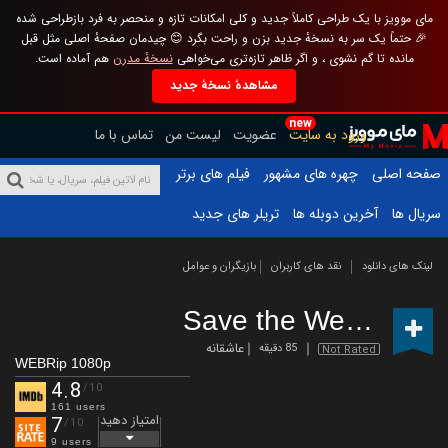
مای موویز با یک طراحی کاملاً جدید و کلی امکانات تازه و منحصر به فرد بازطراحی شده
🎉 حتماً یک سر به نسخهٔ جدید بزن و راحت بگرد 😊 چیدمان صفحهٔ اصلی مثل قبل
مانده تا گم نشوی ، و اگر ظاهر تازه‌تری می‌خواهی
نسخهٔ مدرن
هم آماده است.
مشاهدهٔ نسخهٔ جدید
new
ورود به سایت
عضویت
لیست من
تماس با ما
صفحه اصلی
چهره های مشهور
فیلم های برتر
سریال ها
آخرین دوبله ها
تریلر های جدید
لینک های دانلود
نقد های کاربران
بازیگران و عوامل
Save the Wedding
(2
عاشقانه
85 دقیقه
Not Rated
WEBRip 1080p
4.8
/10
161 users
امتیاز دهید
7
/10
9 users