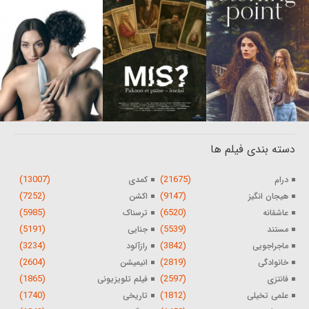
دسته بندی فیلم ها
(13007)
(21675)
درام
کمدی
(7252)
(9147)
هیجان انگیز
اکشن
(5985)
(6520)
عاشقانه
ترسناک
(5191)
(5539)
مستند
جنایی
(3234)
(3842)
ماجراجویی
رازآلود
(2604)
(2819)
خانوادگی
انیمیشن
(1865)
(2597)
فانتزی
فیلم تلویزیونی
(1740)
(1812)
علمی تخیلی
تاریخی