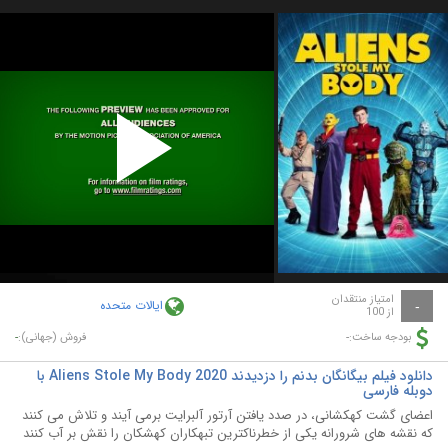
Play
Video
امتیاز منتقدان
ایالات متحده
-
از 100
-
-
بودجه ساخت:
فروش (جهانی):
دانلود فیلم بیگانگان بدنم را دزدیدند Aliens Stole My Body 2020 با
دوبله فارسی
اعضای گشت کهکشانی، در صدد یافتن آرتور آلبرایت برمی آیند و تلاش می کنند
که نقشه های شرورانه یکی از خطرناکترین تبهکاران کهشکان را نقش بر آب کنند