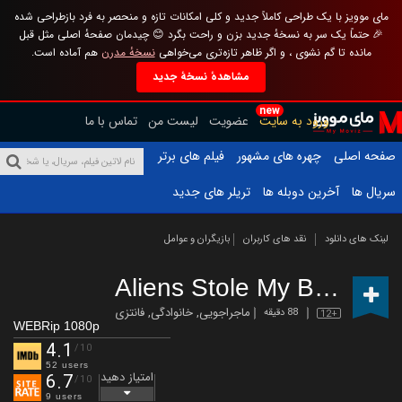
مای موویز با یک طراحی کاملاً جدید و کلی امکانات تازه و منحصر به فرد بازطراحی شده
🎉 حتماً یک سر به نسخهٔ جدید بزن و راحت بگرد 😊 چیدمان صفحهٔ اصلی مثل قبل
مانده تا گم نشوی ، و اگر ظاهر تازه‌تری می‌خواهی
نسخهٔ مدرن
هم آماده است.
مشاهدهٔ نسخهٔ جدید
new
ورود به سایت
عضویت
لیست من
تماس با ما
صفحه اصلی
چهره های مشهور
فیلم های برتر
سریال ها
آخرین دوبله ها
تریلر های جدید
لینک های دانلود
نقد های کاربران
بازیگران و عوامل
Aliens Stole My Body
(202
ماجراجویی
,
خانوادگی
,
فانتزی
88 دقیقه
12+
WEBRip 1080p
4.1
/10
52 users
امتیاز دهید
6.7
/10
9 users