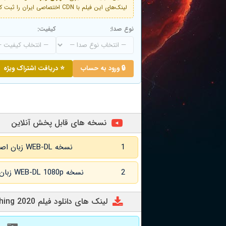
لینک‌های این فیلم با CDN اختصاصی ایران را ثبت کنید و دقایقی بعد به لینک سوم آن دسترسی خواهید داشت
نوع صدا:
کیفیت:
🔒 ورود به حساب
⭐ دریافت اشتراک ویژه
نسخه های قابل پخش آنلاین
1
نسخه WEB-DL زبان اصلی و زیرنویس انگلیسی
2
نسخه WEB-DL 1080p زبان اصلی و زیرنویس انگلیسی
لینک های دانلود فیلم Eric Andre: Legalize Everything 2020