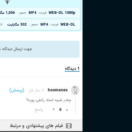
د
WEB-DL 1080p
MP4
1,006 مگابایت
فرمت :
حجم :
WEB-DL
MP4
502 مگابایت
فرمت :
حجم :
ان
جهت ارسال دیدگاه ، 
1 دیدگاه
hoomanes
(پرسش)
6 سال قبل
چقدر شبیه استاد راعفی پوره؟
▲
▼
پاسخ
0
فیلم های پیشنهادی و مرتبط