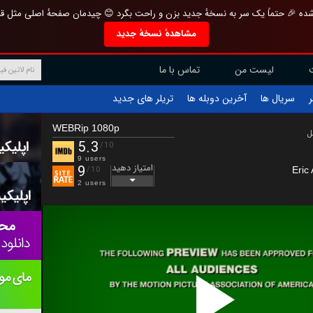
تازه و منحصر به فرد بازطراحی شده 🎉 حتماً یک سر به نسخهٔ جدید بزن و راحت بگرد 
مشاهدهٔ نسخهٔ جدید
تماس با ما
لیست من
تریلر های جدید
آخرین دوبله ها
سریال ها
ف
WEBRip 1080p
ب
5.3
/10
9 users
امتیاز دهید
9
Eric
/10
2 users