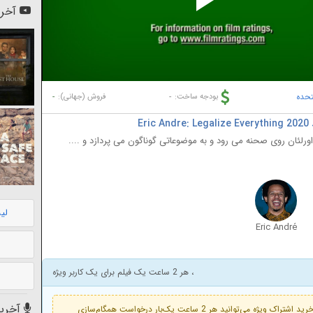
Pl
آخری
Vi
تحده
-
-
بودجه ساخت:
فروش (جهانی):
E
ورلئان روی صحنه می رود و به موضوعاتی گوناگون می پردازد و ....
لی
Eric André
، هر 2 ساعت یک فیلم برای یک کاربر ویژه
آخرین
فعال است. با خرید اشتراک ویژه می‌توانید هر 2 ساعت یک‌بار درخواست همگام‌سازی