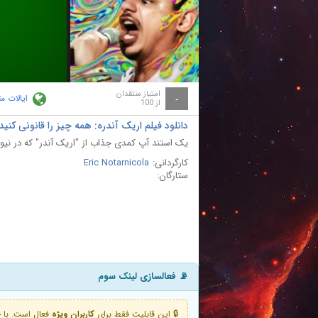
ay
deo
امتیاز منتقدان
ایالات م
-
از 100
دانلود فیلم اریک آندره: همه چیز را قانونی کنید ric Andre: Legalize Everything 2020
یک استند آپ کمدی جذاب از "اریک آندر" که در نیوا
کارگردانی:
Eric Notarnicola
ستارگان:
📡 فعالسازی لینک سوم
🔒 این قابلیت فقط برای
کاربران ویژه