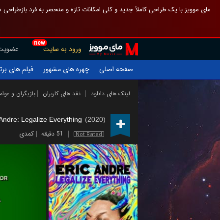
 چیدمان صفحهٔ اصلی مثل قبل مانده تا گم نشوی ، و اگر ظاهر تازه‌تری می‌خواهی
new
عضویت
ورود به سایت
یلم های برتر
چهره های مشهور
صفحه اصلی
ازیگران و عوامل
نقد های کاربران
لینک های دانلود
 Andre: Legalize Everything
(2020)
کمدی
51 دقیقه
Not Rated