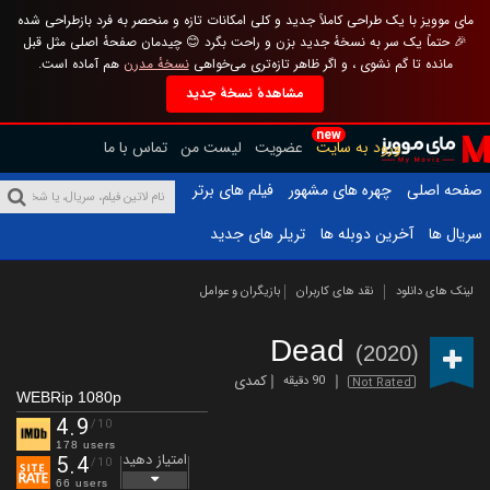
مای موویز با یک طراحی کاملاً جدید و کلی امکانات تازه و منحصر به فرد بازطراحی شده
🎉 حتماً یک سر به نسخهٔ جدید بزن و راحت بگرد 😊 چیدمان صفحهٔ اصلی مثل قبل
مانده تا گم نشوی ، و اگر ظاهر تازه‌تری می‌خواهی
نسخهٔ مدرن
هم آماده است.
مشاهدهٔ نسخهٔ جدید
new
ورود به سایت
عضویت
لیست من
تماس با ما
صفحه اصلی
چهره های مشهور
فیلم های برتر
سریال ها
آخرین دوبله ها
تریلر های جدید
لینک های دانلود
نقد های کاربران
بازیگران و عوامل
Dead
(2020)
کمدی
90 دقیقه
Not Rated
WEBRip 1080p
4.9
/10
178 users
امتیاز دهید
5.4
/10
66 users