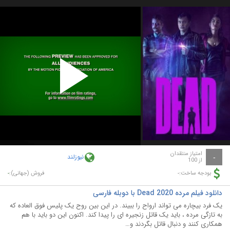
Play
Video
امتیاز منتقدان
نیوزلند
-
از 100
-
-
بودجه ساخت:
فروش (جهانی):
دانلود فیلم مرده Dead 2020 با دوبله فارسی
یک فرد بیچاره می تواند ارواح را ببیند. در این بین روح یک پلیس فوق العاده که
به تازگی مرده ، باید یک قاتل زنجیره ای را پیدا کند. اکنون این دو باید با هم
همکاری کنند و دنبال قاتل بگردند و…