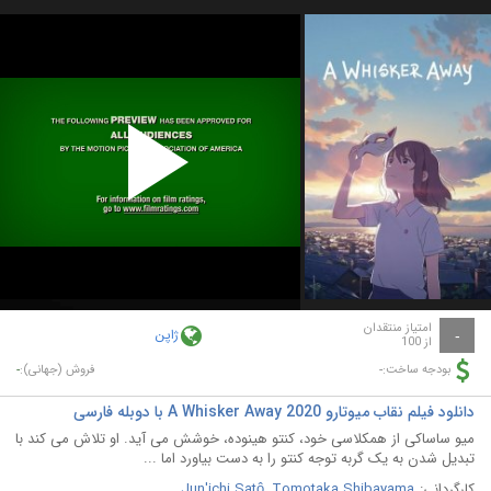
Play
Video
امتیاز منتقدان
ژاپن
-
از 100
-
-
بودجه ساخت:
فروش (جهانی):
دانلود فیلم نقاب میوتارو A Whisker Away 2020 با دوبله فارسی
میو ساساکی از همکلاسی خود، کنتو هینوده، خوشش می آید. او تلاش می کند با
تبدیل شدن به یک گربه توجه کنتو را به دست بیاورد اما ...
کارگردانی:
Tomotaka Shibayama
,
Jun'ichi Satô