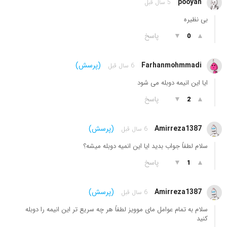
pooyan
5 سال قبل
بی نظیره
▲
▼
پاسخ
0
Farhanmohmmadi
(پرسش)
6 سال قبل
ایا این انیمه دوبله می شود
▲
▼
پاسخ
2
Amirreza1387
(پرسش)
6 سال قبل
سلام لطفاً جواب بدید ایا این انمیه دوبله میشه؟
▲
▼
پاسخ
1
Amirreza1387
(پرسش)
6 سال قبل
سلام به تمام عوامل مای موویز لطفاً هر چه سریع تر این انیمه را دوبله
کنید