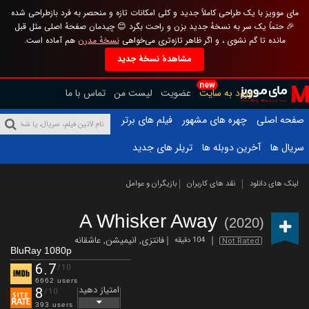
مای موویز با یک طراحی کاملاً جدید و کلی امکانات تازه و منحصر به فرد بازطراحی شده
🎉 حتماً یک سر به نسخهٔ جدید بزن و راحت بگرد 😊 چیدمان صفحهٔ اصلی مثل قبل
مانده تا گم نشوی ، و اگر ظاهر تازه‌تری می‌خواهی
نسخهٔ مدرن
هم آماده است.
مشاهدهٔ نسخهٔ جدید
new
ورود به سایت
عضویت
لیست من
تماس با ما
صفحه اصلی
چهره های مشهور
فیلم های برتر
سریال ها
آخرین دوبله ها
تریلر های جدید
لینک های دانلود
نقد های کاربران
بازیگران و عوامل
A Whisker Away
(2020)
فانتزی
,
انیمیشن
,
عاشقانه
104 دقیقه
Not Rated
BluRay 1080p
6.7
/10
6662 users
امتیاز دهید
8
/10
393 users