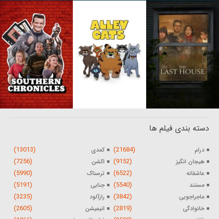
دسته بندی فیلم ها
(13013)
(21684)
درام
کمدی
(7256)
(9152)
هیجان انگیز
اکشن
(5990)
(6522)
عاشقانه
ترسناک
(5191)
(5540)
مستند
جنایی
(3235)
(3842)
ماجراجویی
رازآلود
(2605)
(2819)
خانوادگی
انیمیشن