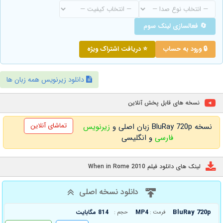
🔄 فعالسازی لینک سوم
🔒 ورود به حساب
⭐ دریافت اشتراک ویژه
دانلود زیرنویس همه زبان ها
نسخه های قابل پخش آنلاین
تماشای آنلاین
نسخه BluRay 720p زبان اصلی و
زیرنویس
فارسی
و انگلیسی
لینک های دانلود فیلم When in Rome 2010
دانلود نسخه اصلی
BluRay 720p
MP4
814 مگابایت
فرمت :
حجم :