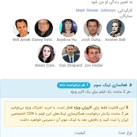
به تغییر زندگی او می شود …
کارگردانی:
Mark Steven Johnson
ستارگان:
Will Arnett
Danny DeVito
Anjelica Huston
Josh Duhamel
Kristen Bell
Alexis Dziena
Dax Shepard
Jon Heder
📡 فعالسازی لینک سوم
1 نفر درخواست داده
، هر 2 ساعت یک فیلم برای یک کاربر ویژه
🔒 این قابلیت فقط برای
کاربران ویژه
فعال است. با خرید اشتراک ویژه می‌توانید
هر 2 ساعت یک‌بار درخواست همگام‌سازی لینک‌های این فیلم با CDN اختصاصی
ایران را ثبت کنید و دقایقی بعد به لینک سوم آن دسترسی خواهید داشت
نوع صدا:
کیفیت: