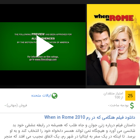
Play
Video
امتیاز منتقدان
ایالات متحده
25
از 100
-
-
بودجه ساخت:
فروش (جهانی):
دانلود فیلم هنگامی که در رم When in Rome 2010
داستان فیلم درباره زنی جوان و جاه طلب که همیشه در رابطه عشقی خود بد
شانسی می آورد و هیچگاه نمی تواند همسر دلخواه خود را انتخاب کند و به او
برسد. تا اینکه در یک سفر به ایتالیا در شهر رم، یک اتفاق عجیب می افتد که منجر