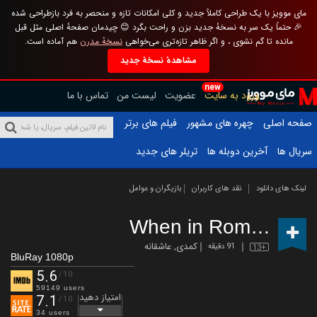
مای موویز با یک طراحی کاملاً جدید و کلی امکانات تازه و منحصر به فرد بازطراحی شده
🎉 حتماً یک سر به نسخهٔ جدید بزن و راحت بگرد 😊 چیدمان صفحهٔ اصلی مثل قبل
مانده تا گم نشوی ، و اگر ظاهر تازه‌تری می‌خواهی
نسخهٔ مدرن
هم آماده است.
مشاهدهٔ نسخهٔ جدید
new
ورود به سایت
عضویت
لیست من
تماس با ما
صفحه اصلی
چهره های مشهور
فیلم های برتر
سریال ها
آخرین دوبله ها
تریلر های جدید
لینک های دانلود
نقد های کاربران
بازیگران و عوامل
When in Rome
(2010)
کمدی
,
عاشقانه
91 دقیقه
13+
BluRay 1080p
5.6
/10
59149 users
امتیاز دهید
7.1
/10
34 users