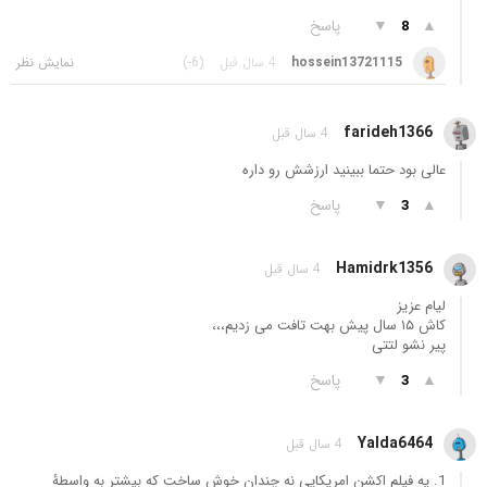
▲
▼
پاسخ
8
hossein13721115
4 سال قبل
(-6)
farideh1366
4 سال قبل
عالی بود حتما ببینید ارزشش رو داره
▲
▼
پاسخ
3
Hamidrk1356
4 سال قبل
لیام عزیز
کاش ۱۵ سال پیش بهت تافت می زدیم،،،
پیر نشو لتتی
▲
▼
پاسخ
3
Yalda6464
4 سال قبل
1. یه فیلم اکشن امریکایی نه چندان خوش ساخت که بیشتر به واسطۀ