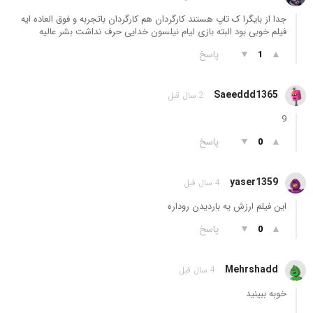
جدا از بایگرا ک تاپ هستند کارگردان هم کارگردان باتجربه و فوق العاده ایه
فیلم خوبی بود البته بازی لیام نیلسون خدایی حرف نداشت بشر عالیه
▲
▼
پاسخ
1
Saeeddd1365
2 سال قبل
9
▲
▼
پاسخ
0
yaser1359
4 سال قبل
این فیلم ارزش یه باردیدن روداره
▲
▼
پاسخ
0
Mehrshadd
4 سال قبل
خوبه ببینید