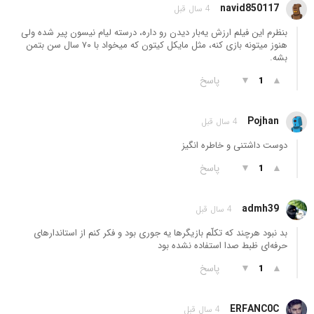
navid850117
4 سال قبل
بنظرم این فیلم ارزش یه‌بار دیدن رو داره، درسته لیام نیسون پیر شده ولی
هنوز میتونه بازی کنه، مثل مایکل کیتون که میخواد با ۷۰ سال سن بتمن
بشه.
▲
▼
پاسخ
1
Pojhan
4 سال قبل
دوست داشتنی و خاطره انگیز
▲
▼
پاسخ
1
admh39
4 سال قبل
بد نبود هرچند که تکلّم بازیگرها یه جوری بود و فکر کنم از استاندارهای
حرفه‌ای ظبط صدا استفاده نشده بود
▲
▼
پاسخ
1
ERFANC0C
4 سال قبل