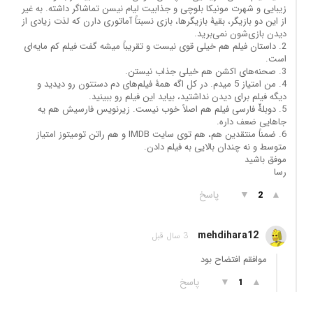
زیبایی و شهرت مونیکا بلوچی و جذابیت لیام نیسن تماشاگر داشته. به غیر
از این دو بازیگر، بقیۀ بازیگرها، بازی نسبتاً آماتوری دارن که لذت زیادی از
دیدن بازی‌شون نمی‌برید.
2. داستان فیلم هم خیلی قوی نیست و تقریباً میشه گفت فیلم کم مایه‌ای
است.
3. صحنه‌های اکشن هم خیلی جذاب نیستن.
4. من امتیاز 5 میدم. در کل اگه همۀ فیلم‌های دم دستتون رو دیدید و
دیگه فیلم برای دیدن نداشتید، بیاید این فیلم رو ببینید.
5. دوبلۀّ فارسی فیلم هم اصلاً خوب نیست. زیرنویس فارسیش هم یه
جاهایی ضعف داره.
6. ضمناً منتقدین هم، هم توی سایت IMDB و هم راتن تومیتوز امتیاز
متوسط و نه چندان بالایی به فیلم دادن.
موفق باشید
رسا
▲
▼
پاسخ
2
mehdihara12
3 سال قبل
موافقم افتضاح بود
▲
▼
پاسخ
1