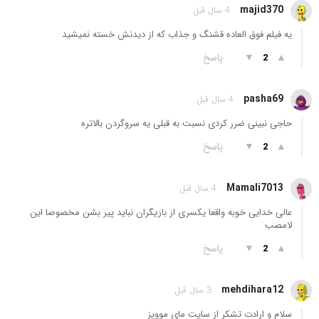
majid370
4 سال قبل
یه فیلم فوق العاده قشنگ و جذاب که از دیدنش خسته نمیشید
▲
▼
پاسخ
2
pasha69
4 سال قبل
حاجی نبینی ضرر کردی نسبت به قبلی یه سروگردن بالاتره
▲
▼
پاسخ
2
Mamali7013
4 سال قبل
عالی خدایی خوبه واقعا یکسری از بازیگران نباید پیر بشن مخصوصا این
لامصب
▲
▼
پاسخ
2
mehdihara12
3 سال قبل
سلام و ارادت تشکر از سایت مای موویز