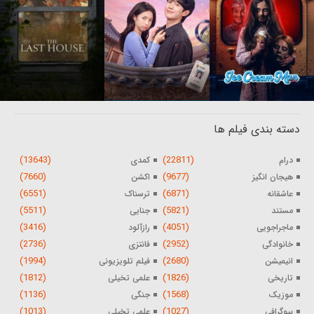
دسته بندی فیلم ها
(13643)
(22811)
درام
کمدی
(7660)
(9677)
هیجان انگیز
اکشن
(6551)
(6871)
عاشقانه
ترسناک
(5511)
(5821)
مستند
جنایی
(3416)
(4051)
ماجراجویی
رازآلود
(2736)
(2952)
خانوادگی
فانتزی
(1994)
(2680)
انیمیشن
فیلم تلویزیونی
(1812)
(1826)
تاریخی
علمی تخیلی
(1136)
(1568)
موزیک
جنگی
(1013)
(1027)
بیوگرافی
علمی تخیلی