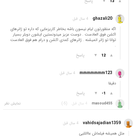
▲
▼
پاسخ
13
ghazali20
4 سال قبل
اگه منظورتون لیام نیسون باشه بخاطر کاریزمایی که داره تو ژانرهای
اکشن فوق العادست . دوست عزیز میدونستین ایشون دوبلر بسیار
توانا تو ژانر انمیشنه . ژانرهای کمدی اکشن و درام هم فوق العادست
.
▲
▼
پاسخ
12
mmmmmmm123
4 سال قبل
دقیقا
▲
▼
پاسخ
-1
masoud455
4 سال قبل
(-5)
vahidsajadian1359
4 سال قبل
مثل همیشه فیلماش عاالللیی