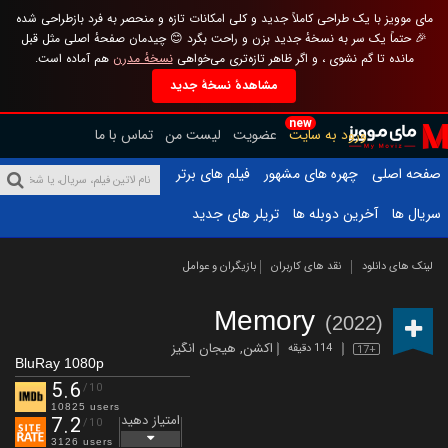
مای موویز با یک طراحی کاملاً جدید و کلی امکانات تازه و منحصر به فرد بازطراحی شده
🎉 حتماً یک سر به نسخهٔ جدید بزن و راحت بگرد 😊 چیدمان صفحهٔ اصلی مثل قبل
مانده تا گم نشوی ، و اگر ظاهر تازه‌تری می‌خواهی
نسخهٔ مدرن
هم آماده است.
مشاهدهٔ نسخهٔ جدید
new
ورود به سایت
عضویت
لیست من
تماس با ما
صفحه اصلی
چهره های مشهور
فیلم های برتر
سریال ها
آخرین دوبله ها
تریلر های جدید
لینک های دانلود
نقد های کاربران
بازیگران و عوامل
Memory
(2022)
اکشن
,
هیجان انگیز
114 دقیقه
17+
BluRay 1080p
5.6
/10
10825 users
امتیاز دهید
7.2
/10
3126 users