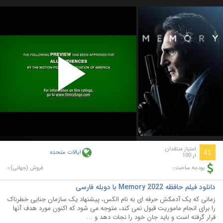
Play
Video
امتیاز منتقدان
ایالات متحده
41
از 100
-
-
بودجه ساخت:
فروش (جهانی):
دانلود فیلم حافظه Memory 2022 با دوبله فارسی
زمانی که یک آدمکش حرفه ای به نام الکس، پیشنهاد یک سازمان جنایی خطرناک
را برای انجام ماموریت قبول نمی کند، متوجه می شود که اکنون مورد هدف آنها
قرار گرفته است و باید جان خود را نجات دهد و ...