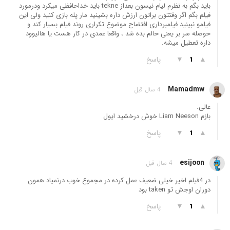
باید بگم به نظرم لیام نیسون بعداز tekne باید خداحافظی میکرد ودرمورد
فیلم بگم اگر وقتتون براتون ارزش داره بشینید مار پله بازی کنید ولی این
فیلمو نبینید فیلمبرداری افتضاح موضوع تکراری روند فیلم بسیار کند و
حوصله سر بر یعنی حالم بده شد ، واقعا عمدی در کار هست یا هالیوود
داره تعطیل میشه.
▲
▼
پاسخ
1
Mamadmw
4 سال قبل
عالی.
بازم Liam Neeson خوش درخشید ایول
▲
▼
پاسخ
1
esijoon
4 سال قبل
در 4فیلم اخیر خیلی ضعیف عمل کرده در مجموع خوب درنمیاد همون
دوران اوجش تو taken بود
▲
▼
پاسخ
1