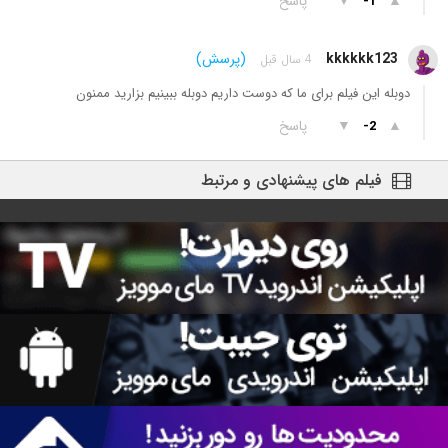
▲
▼
پاسخ
-1
kkkkkk123
(پرسش)
4 سال قبل
دوبله این فیلم برای ما که دوست داریم دوبله ببینیم بزارید ممنون
▲
▼
پاسخ
-2
فیلم های پیشنهادی و مرتبط