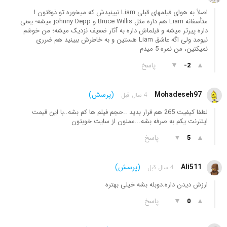
اصلاً به هوای فیلمهای قبلی Liam نبینیدش که میخوره تو ذوقتون !
متأسفانه Liam هم داره مثل Bruce Willis و johnny Depp میشه؛ یعنی
داره پیرتر میشه و فیلماش داره به آثار ضعیف نزدیک میشه؛ من خوشم
نیومد ولی اگه عاشق Liam هستین و به خاطرش ببینید هم ضرری
نمیکنین، من نمره 5 میدم
▲
▼
پاسخ
-2
Mohadeseh97
(پرسش)
4 سال قبل
لطفا کیفیت 265 هم قرار بدید ..حجم فیلم ها کم بشه..با این قیمت
اینترنت یکم به صرفه بشه...ممنون از سایت خوبتون
▲
▼
پاسخ
5
Ali511
(پرسش)
4 سال قبل
ارزش دیدن داره.دوبله بشه خیلی بهتره
▲
▼
پاسخ
0