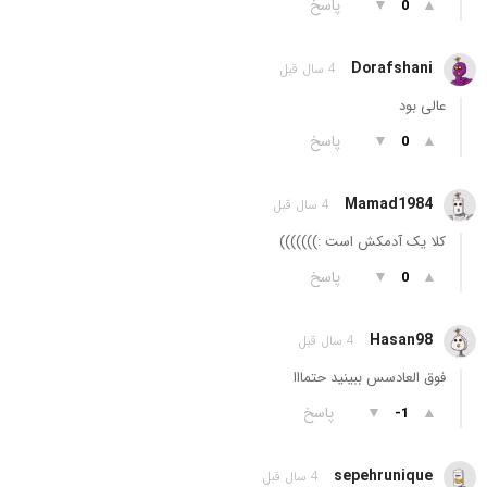
▲
▼
پاسخ
0
Dorafshani
4 سال قبل
عالی بود
▲
▼
پاسخ
0
Mamad1984
4 سال قبل
کلا یک آدمکش است :)))))))
▲
▼
پاسخ
0
Hasan98
4 سال قبل
فوق العادسس ببینید حتمااا
▲
▼
پاسخ
-1
sepehrunique
4 سال قبل