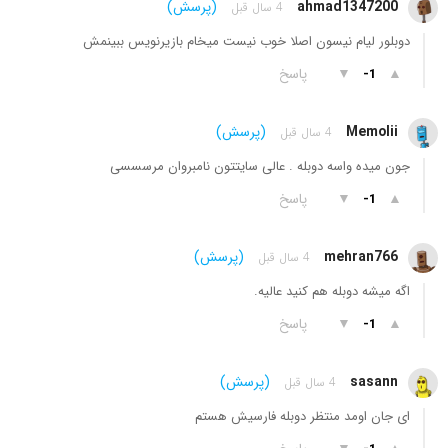
ahmad1347200
(پرسش)
4 سال قبل
دوبلور لیام نیسون اصلا خوب نیست میخام بازیرنویس ببینمش
▲
▼
پاسخ
-1
Memolii
(پرسش)
4 سال قبل
جون میده واسه دوبله . عالی سایتتون نامبروان مرسسسی
▲
▼
پاسخ
-1
mehran766
(پرسش)
4 سال قبل
اگه میشه دوبله هم کنید عالیه.
▲
▼
پاسخ
-1
sasann
(پرسش)
4 سال قبل
ای جان اومد منتظر دوبله فارسیش هستم