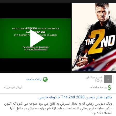
Play
Video
امتیاز منتقدان
ایالات متحده
-
از 100
-
-
بودجه ساخت:
فروش (جهانی):
دانلود فیلم دومین The 2nd 2020 با دوبله فارسی
ویک دیویس زمانی که به دنبال پسرش به کالج می رود متوجه می شود که اکنون
درگیر عملیات تروریستی شده است و باید از تمام مهارت هایش در مقابل آنها
استفاده کند و …