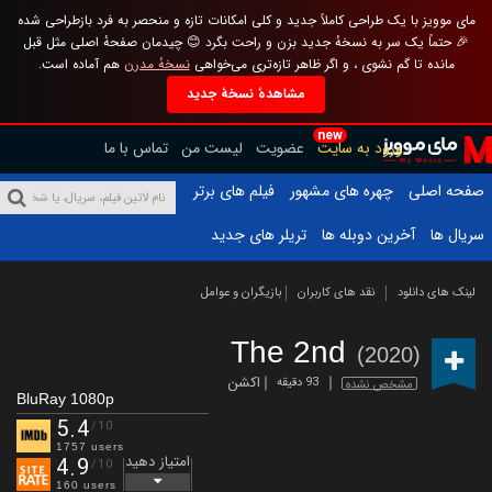
مای موویز با یک طراحی کاملاً جدید و کلی امکانات تازه و منحصر به فرد بازطراحی شده
🎉 حتماً یک سر به نسخهٔ جدید بزن و راحت بگرد 😊 چیدمان صفحهٔ اصلی مثل قبل
مانده تا گم نشوی ، و اگر ظاهر تازه‌تری می‌خواهی
نسخهٔ مدرن
هم آماده است.
مشاهدهٔ نسخهٔ جدید
new
ورود به سایت
عضویت
لیست من
تماس با ما
صفحه اصلی
چهره های مشهور
فیلم های برتر
سریال ها
آخرین دوبله ها
تریلر های جدید
لینک های دانلود
نقد های کاربران
بازیگران و عوامل
The 2nd
(2020)
اکشن
93 دقیقه
مشخص نشده
BluRay 1080p
5.4
/10
1757 users
امتیاز دهید
4.9
/10
160 users