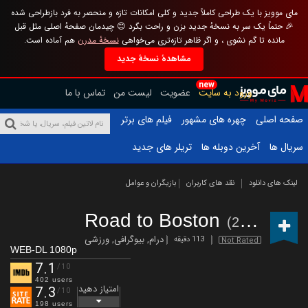
مای موویز با یک طراحی کاملاً جدید و کلی امکانات تازه و منحصر به فرد بازطراحی شده
🎉 حتماً یک سر به نسخهٔ جدید بزن و راحت بگرد 😊 چیدمان صفحهٔ اصلی مثل قبل
مانده تا گم نشوی ، و اگر ظاهر تازه‌تری می‌خواهی
نسخهٔ مدرن
هم آماده است.
مشاهدهٔ نسخهٔ جدید
new
ورود به سایت
عضویت
لیست من
تماس با ما
صفحه اصلی
چهره های مشهور
فیلم های برتر
سریال ها
آخرین دوبله ها
تریلر های جدید
لینک های دانلود
نقد های کاربران
بازیگران و عوامل
Road to Boston
(2023)
درام
,
بیوگرافی
,
ورزشی
113 دقیقه
Not Rated
WEB-DL 1080p
7.1
/10
402 users
امتیاز دهید
7.3
/10
198 users