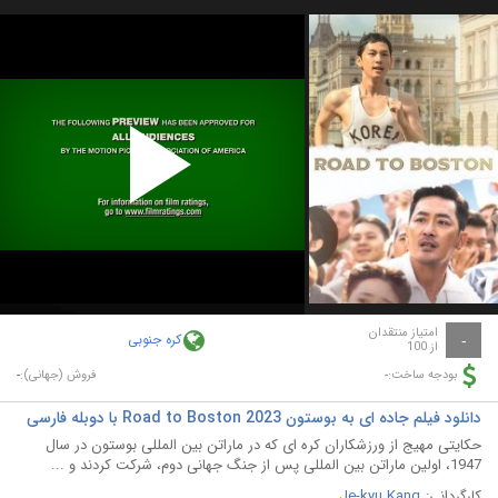
Play
Video
امتیاز منتقدان
کره جنوبی
-
از 100
-
-
بودجه ساخت:
فروش (جهانی):
دانلود فیلم جاده ای به بوستون Road to Boston 2023 با دوبله فارسی
حکایتی مهیج از ورزشکاران کره ای که در ماراتن بین المللی بوستون در سال
1947، اولین ماراتن بین المللی پس از جنگ جهانی دوم، شرکت کردند و ...
کارگردانی:
Je-kyu Kang