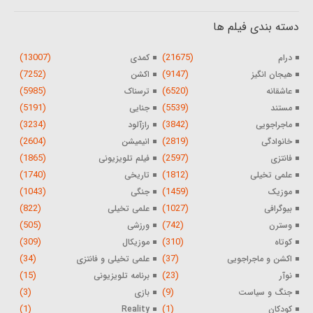
دسته بندی فیلم ها
(13007)
(21675)
درام
کمدی
(7252)
(9147)
هیجان انگیز
اکشن
(5985)
(6520)
عاشقانه
ترسناک
(5191)
(5539)
مستند
جنایی
(3234)
(3842)
ماجراجویی
رازآلود
(2604)
(2819)
خانوادگی
انیمیشن
(1865)
(2597)
فانتزی
فیلم تلویزیونی
(1740)
(1812)
علمی تخیلی
تاریخی
(1043)
(1459)
موزیک
جنگی
(822)
(1027)
بیوگرافی
علمی تخیلی
(505)
(742)
وسترن
ورزشی
(309)
(310)
کوتاه
موزیکال
(34)
(37)
اکشن و ماجراجویی
علمی تخیلی و فانتزی
(15)
(23)
نوآر
برنامه تلویزیونی
(3)
(9)
جنگ و سیاست
بازی
(1)
(1)
کودکان
Reality