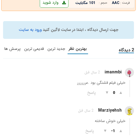
وارد شوید
AAC
101 مگابایت
فرمت :
حجم :
جهت ارسال دیدگاه ، ابتدا در سایت لاگین کنید
ورود به سایت
بهترین نظر
جدید ترین
قدیمی ترین
پرسش ها
2 دیدگاه
imanmbi
2 سال قبل
خیلی فیلم قشنگی بود .عرررررر
▲
▼
پاسخ
0
Marziyehsh
2 سال قبل
خیلی خوش ساخته
▲
▼
پاسخ
-1