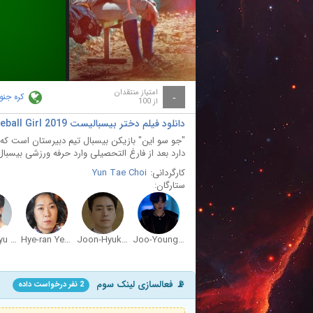
ay
deo
امتیاز منتقدان
کره جنو
-
از 100
دانلود فیلم دختر بیسبالیست Baseball Girl 2019
"جو سو این" بازیکن بیسبال تیم دبیرستان است که
دارد بعد از فارغ التحصیلی وارد حرفه ورزشی بیسبا
کارگردانی:
Yun Tae Choi
ستارگان:
Young-kyu Song
Hye-ran Yeom
Joon-Hyuk Lee
Joo-Young Lee
📡 فعالسازی لینک سوم
2 نفر درخواست داده