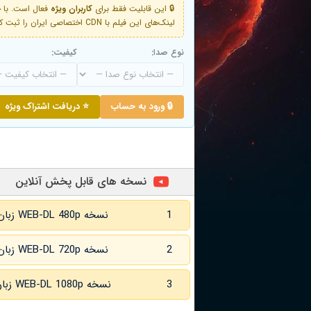
🔒 این قابلیت فقط برای
کاربران ویژه
لینک‌های این فیلم با CDN اختصاصی ایران را ثبت کنید و دقایقی بعد به لینک سوم آن دسترسی خواهید داشت
نوع صدا:
کیفیت:
🔒 ورود به حساب
⭐ دریافت اشتراک ویژه
نسخه های قابل پخش آنلاین
1
نسخه WEB-DL 480p زبان اصلی و
2
نسخه WEB-DL 720p زبان اصلی و
3
نسخه WEB-DL 1080p زبان اصلی و