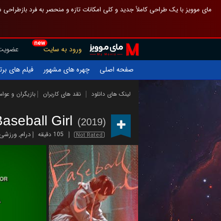
 چیدمان صفحهٔ اصلی مثل قبل مانده تا گم نشوی ، و اگر ظاهر تازه‌تری می‌خواهی
new
عضویت
ورود به سایت
یلم های برتر
چهره های مشهور
صفحه اصلی
ازیگران و عوامل
نقد های کاربران
لینک های دانلود
aseball Girl
(2019)
ورزشی
,
درام
105 دقیقه
Not Rated