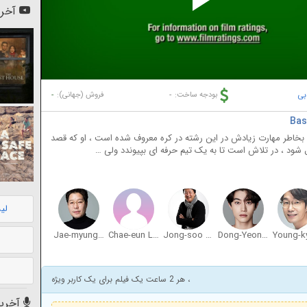
Pl
آخری
Vi
بی
-
-
بودجه ساخت:
فروش (جهانی):
 بخاطر مهارت زیادش در این رشته در کره معروف شده است ، او که قصد
ل شود ، در تلاش است تا به یک تیم حرفه ای بپیوندد ولی …
لی
Jae-myung Yoo
Chae-eun Lee
Jong-soo Kim
Dong-Yeon Kwak
، هر 2 ساعت یک فیلم برای یک کاربر ویژه
آخرین