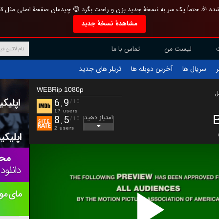
تازه و منحصر به فرد بازطراحی شده 🎉 حتماً یک سر به نسخهٔ جدید بزن و راحت بگرد 
مشاهدهٔ نسخهٔ جدید
تماس با ما
لیست من
تریلر های جدید
آخرین دوبله ها
سریال ها
ف
WEBRip 1080p
ب
6.9
/10
17 users
B
امتیاز دهید
8.5
/10
2 users