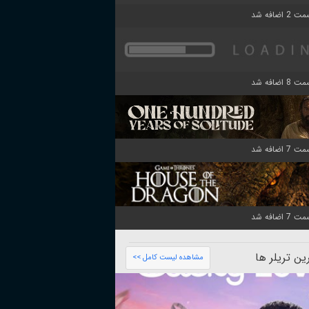
ن تریلر ها
مشاهده لیست کامل >>