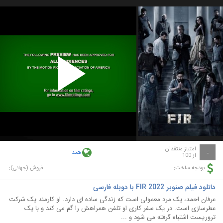
Play
Video
امتیاز منتقدان
هند
-
از 100
-
-
بودجه ساخت:
فروش (جهانی):
دانلود فیلم صنوبر FIR 2022 با دوبله فارسی
عرفان احمد، یک مرد معمولی است که زندگی ساده ای دارد. او کارمند یک شرکت
عطرسازی است. در یک سفر کاری او تلفن همراهش را گم می کند و با یک
تروریست اشتباه گرفته می شود و ...