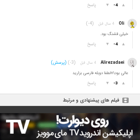
▲
▼
پاسخ
-4
(-4)
Oli
4 سال قبل
خیلی قشنگ بود.
▲
▼
پاسخ
-4
Alirezadaei
(-3)
(پرسش)
4 سال قبل
عالی بود\nلطفا دوبله فارسی بزارید
▲
▼
پاسخ
-3
فیلم های پیشنهادی و مرتبط