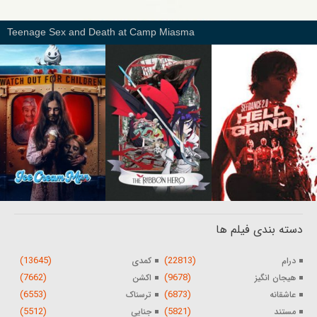
Teenage Sex and Death at Camp Miasma
دسته بندی فیلم ها
(13645)
(22813)
درام
کمدی
(7662)
(9678)
هیجان انگیز
اکشن
(6553)
(6873)
عاشقانه
ترسناک
(5512)
(5821)
مستند
جنایی