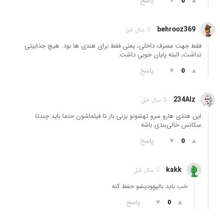
▲
▼
پاسخ
0
behrooz369
3 سال قبل
فقط جهت مصرف داخلی، یعنی فقط برای هندی ها بود. هیچ جذابیتی
نداشت، البته پایان خوبی داشت.
▲
▼
پاسخ
0
234Alz
3 سال قبل
این هندی هارو سرو تهشونو بزنی باز تا فیلماشون حتما باید چندتا
سکانس خالی‌بندی باشه
▲
▼
پاسخ
0
kakk
3 سال قبل
خب باید بالیوودیشو حفظ کنه
▲
▼
پاسخ
0