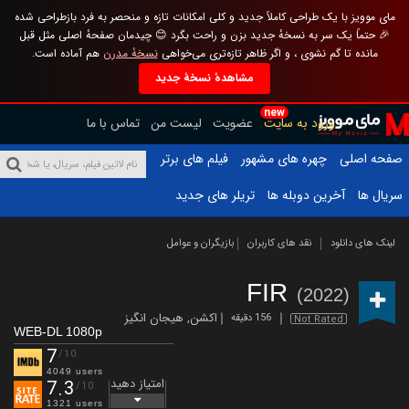
مای موویز با یک طراحی کاملاً جدید و کلی امکانات تازه و منحصر به فرد بازطراحی شده
🎉 حتماً یک سر به نسخهٔ جدید بزن و راحت بگرد 😊 چیدمان صفحهٔ اصلی مثل قبل
مانده تا گم نشوی ، و اگر ظاهر تازه‌تری می‌خواهی
نسخهٔ مدرن
هم آماده است.
مشاهدهٔ نسخهٔ جدید
new
ورود به سایت
عضویت
لیست من
تماس با ما
صفحه اصلی
چهره های مشهور
فیلم های برتر
سریال ها
آخرین دوبله ها
تریلر های جدید
لینک های دانلود
نقد های کاربران
بازیگران و عوامل
FIR
(2022)
اکشن
,
هیجان انگیز
156 دقیقه
Not Rated
WEB-DL 1080p
7
/10
4049 users
امتیاز دهید
7.3
/10
1321 users