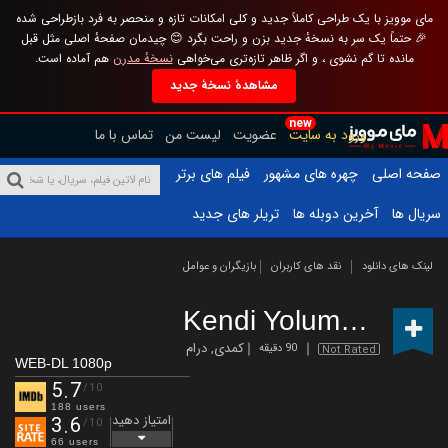
مای موویز با یک طراحی کاملاً جدید و کلی امکانات تازه و منحصر به فرد بازطراحی شده
🎉 حتماً یک سر به نسخهٔ جدید بزن و راحت بگرد 😊 چیدمان صفحهٔ اصلی مثل قبل
مانده تا گم نشوی ، و اگر ظاهر تازه‌تری می‌خواهی
نسخهٔ مدرن
هم آماده است.
مشاهدهٔ نسخهٔ جدید
new
ورود به سایت
عضویت
لیست من
تماس با ما
صفحه اصلی
چهره های مشهور
فیلم های برتر
سریال ها
آخرین دوبله ها
تریلر های جدید
لینک های دانلود
نقد های کاربران
بازیگران و عوامل
Kendi Yolumda
(2022)
کمدی
,
درام
90 دقیقه
Not Rated
WEB-DL 1080p
5.7
/10
188 users
امتیاز دهید
3.6
/10
66 users