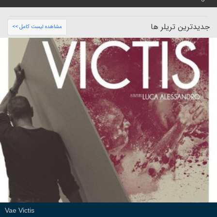
جدیدترین تریلر ها
مشاهده لیست کامل >>
Vae Victis