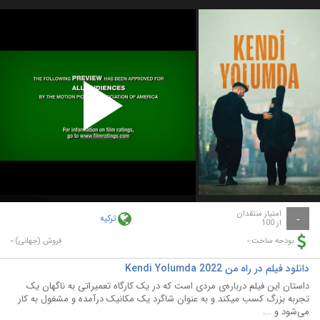
Play
Video
امتیاز منتقدان
ترکیه
-
از 100
-
-
بودجه ساخت:
فروش (جهانی):
دانلود فیلم در راه من Kendi Yolumda 2022
داستان این فیلم درباره‌ی مردی است که در یک کارگاه تعمیراتی به ناگهان یک
تجربه بزرگ کسب میکند و به عنوان شاگرد یک مکانیک درآمده و مشغول به کار
می‌شود و ...