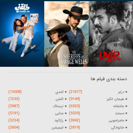
دسته بندی فیلم ها
(13008)
(21677)
درام
کمدی
(7253)
(9149)
هیجان انگیز
اکشن
(5987)
(6520)
عاشقانه
ترسناک
(5191)
(5539)
مستند
جنایی
(3234)
(3842)
ماجراجویی
رازآلود
(2604)
(2819)
خانوادگی
انیمیشن