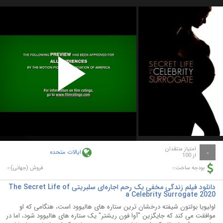
Play
Video
امتیاز منتقدان
ایالات متحده
-
از 100
-
-
بودجه ساخت:
فروش (جهانی):
دانلود فیلم زندگی مخفی یک رحم اجاره‌ای سلبریتی The Secret Life of
a Celebrity Surrogate 2020
اولیویا بولتون شیفته درخشان ترین ستاره های هالیوود است، هنگامی که او
موافقت می کند که جایگزین "آوا فون ریشتر" یک ستاره های هالیوود شود، اما در