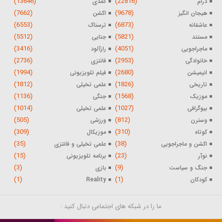
(13646)
(22816)
درام
کمدی
(7662)
(9678)
هیجان انگیز
اکشن
(6553)
(6873)
عاشقانه
ترسناک
(5512)
(5821)
مستند
جنایی
(3416)
(4051)
ماجراجویی
رازآلود
(2736)
(2953)
خانوادگی
فانتزی
(1994)
(2680)
انیمیشن
فیلم تلویزیونی
(1812)
(1826)
تاریخی
علمی تخیلی
(1136)
(1568)
موزیک
جنگی
(1014)
(1027)
بیوگرافی
علمی تخیلی
(505)
(812)
وسترن
ورزشی
(309)
(310)
کوتاه
موزیکال
(35)
(38)
اکشن و ماجراجویی
علمی تخیلی و فانتزی
(15)
(23)
نوآر
برنامه تلویزیونی
(3)
(9)
جنگ و سیاست
بازی
(1)
(1)
کودکان
Reality
ما را در شبکه های اجتماعی دنبال کنید :