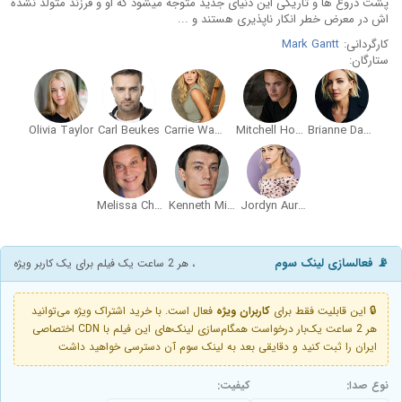
پشت دروغ ها و تاریکی این دنیای جدید متوجه میشود که او و فرزند متولد نشده
اش در معرض خطر انکار ناپذیری هستند و ...
کارگردانی:
Mark Gantt
ستارگان:
Olivia Taylor
Carl Beukes
Carrie Wampler
Mitchell Hoog
Brianne Davis
Melissa Chambers
Kenneth Miller
Jordyn Aurora Aquino
📡 فعالسازی لینک سوم
، هر 2 ساعت یک فیلم برای یک کاربر ویژه
🔒 این قابلیت فقط برای
کاربران ویژه
فعال است. با خرید اشتراک ویژه می‌توانید
هر 2 ساعت یک‌بار درخواست همگام‌سازی لینک‌های این فیلم با CDN اختصاصی
ایران را ثبت کنید و دقایقی بعد به لینک سوم آن دسترسی خواهید داشت
نوع صدا:
کیفیت: