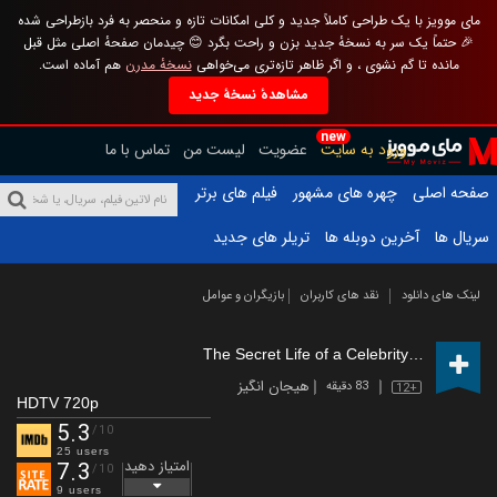
مای موویز با یک طراحی کاملاً جدید و کلی امکانات تازه و منحصر به فرد بازطراحی شده
🎉 حتماً یک سر به نسخهٔ جدید بزن و راحت بگرد 😊 چیدمان صفحهٔ اصلی مثل قبل
مانده تا گم نشوی ، و اگر ظاهر تازه‌تری می‌خواهی
نسخهٔ مدرن
هم آماده است.
مشاهدهٔ نسخهٔ جدید
new
ورود به سایت
عضویت
لیست من
تماس با ما
صفحه اصلی
چهره های مشهور
فیلم های برتر
سریال ها
آخرین دوبله ها
تریلر های جدید
لینک های دانلود
نقد های کاربران
بازیگران و عوامل
The Secret Life of a Celebrity Surrogate
(
هیجان انگیز
83 دقیقه
12+
HDTV 720p
5.3
/10
25 users
امتیاز دهید
7.3
/10
9 users