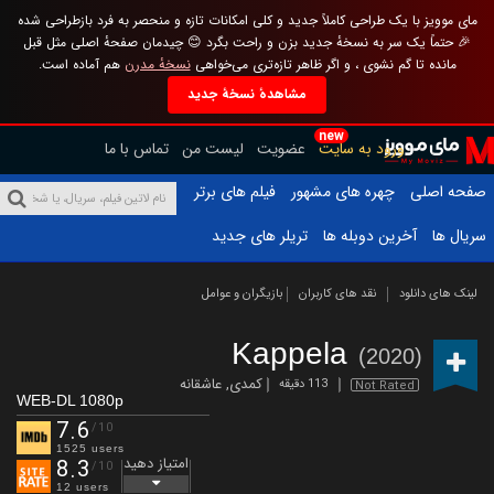
مای موویز با یک طراحی کاملاً جدید و کلی امکانات تازه و منحصر به فرد بازطراحی شده
🎉 حتماً یک سر به نسخهٔ جدید بزن و راحت بگرد 😊 چیدمان صفحهٔ اصلی مثل قبل
مانده تا گم نشوی ، و اگر ظاهر تازه‌تری می‌خواهی
نسخهٔ مدرن
هم آماده است.
مشاهدهٔ نسخهٔ جدید
new
ورود به سایت
عضویت
لیست من
تماس با ما
صفحه اصلی
چهره های مشهور
فیلم های برتر
سریال ها
آخرین دوبله ها
تریلر های جدید
لینک های دانلود
نقد های کاربران
بازیگران و عوامل
Kappela
(2020)
کمدی
,
عاشقانه
113 دقیقه
Not Rated
WEB-DL 1080p
7.6
/10
1525 users
امتیاز دهید
8.3
/10
12 users