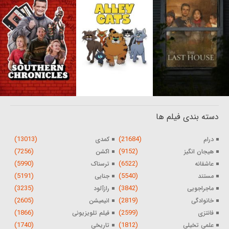
دسته بندی فیلم ها
(13013)
(21684)
درام
کمدی
(7256)
(9152)
هیجان انگیز
اکشن
(5990)
(6522)
عاشقانه
ترسناک
(5191)
(5540)
مستند
جنایی
(3235)
(3842)
ماجراجویی
رازآلود
(2605)
(2819)
خانوادگی
انیمیشن
(1866)
(2599)
فانتزی
فیلم تلویزیونی
(1740)
(1812)
علمی تخیلی
تاریخی