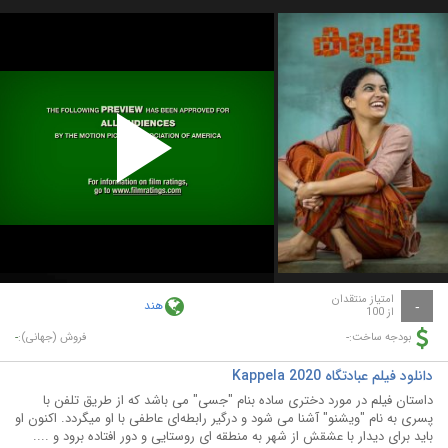
Play
Video
امتیاز منتقدان
هند
-
از 100
-
-
بودجه ساخت:
فروش (جهانی):
دانلود فیلم عبادتگاه Kappela 2020
داستان فیلم در مورد دختری ساده بنام "جسی" می باشد که از طریق تلفن با
پسری به نام "ویشنو" آشنا می شود و درگیر رابطه‌ای عاطفی با او میگردد. اکنون او
باید برای دیدار با عشقش از شهر به منطقه ای روستایی و دور افتاده برود و ....