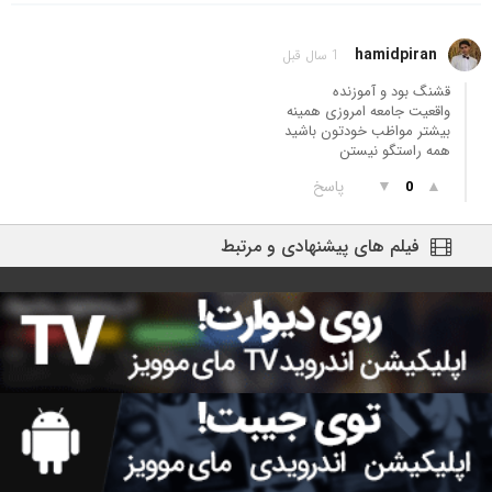
hamidpiran
1 سال قبل
قشنگ بود و آموزنده
واقعیت جامعه امروزی همینه
بیشتر مواظب خودتون باشید
همه راستگو نیستن
▲
▼
پاسخ
0
فیلم های پیشنهادی و مرتبط