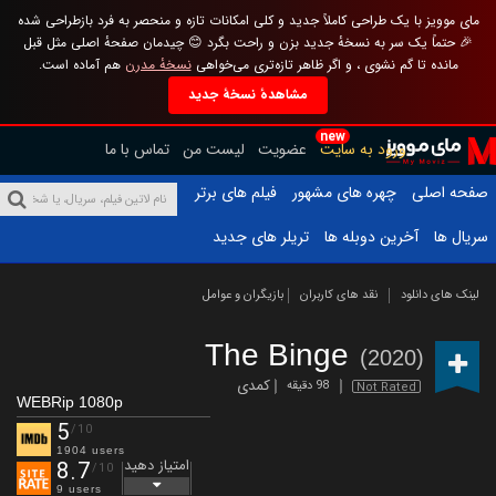
مای موویز با یک طراحی کاملاً جدید و کلی امکانات تازه و منحصر به فرد بازطراحی شده
🎉 حتماً یک سر به نسخهٔ جدید بزن و راحت بگرد 😊 چیدمان صفحهٔ اصلی مثل قبل
مانده تا گم نشوی ، و اگر ظاهر تازه‌تری می‌خواهی
نسخهٔ مدرن
هم آماده است.
مشاهدهٔ نسخهٔ جدید
new
ورود به سایت
عضویت
لیست من
تماس با ما
صفحه اصلی
چهره های مشهور
فیلم های برتر
سریال ها
آخرین دوبله ها
تریلر های جدید
لینک های دانلود
نقد های کاربران
بازیگران و عوامل
The Binge
(2020)
کمدی
98 دقیقه
Not Rated
WEBRip 1080p
5
/10
1904 users
امتیاز دهید
8.7
/10
9 users