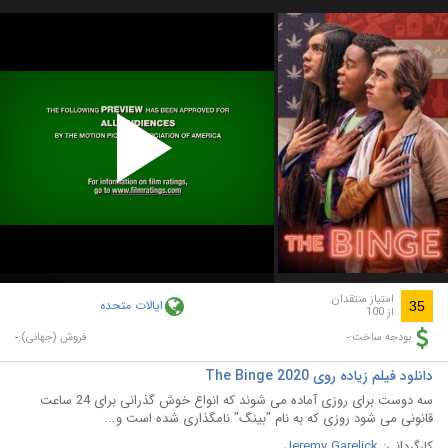
Play
Video
امتیاز منتقدان
ایالات متحده
35
از 100
-
-
بودجه ساخت:
فروش (جهانی):
دانلود فیلم زیاده روی The Binge 2020
سه دوست برای روزی آماده می شوند که انواع خوش گذرانی برای 24 ساعت
قانونی می شود روزی که به نام "بینگ" نامگذاری شده است و...
کارگردانی:
Jeremy Garelick