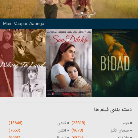
Main Vaapas Aaunga
دسته بندی فیلم ها
(13646)
(22818)
درام
کمدی
(7663)
(9678)
هیجان انگیز
اکشن
(6553)
(6874)
عاشقانه
ترسناک