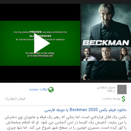
Play
Video
امتیاز منتقدان
ایالات متحده
-
از 100
-
-
بودجه ساخت:
فروش (جهانی):
دانلود فیلم بکمن Beckman 2020 با دوبله فارسی
بکمن یک قاتل قراردادی است، اما زمانی که رهبر یک فرقه و ماموران وی دخترش
را می‌ ربایند، کشیش یک کلیسا در لس‌ آنجلس می ‌شود. او که انتقام چشمانش
را کور کرده است، مسیری خونین را در سطح شهر شروع می‌ کند. اما تنها چیزی