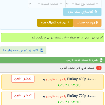
🔄 فعالسازی لینک سوم
🔒 ورود به حساب
⭐ دریافت اشتراک ویژه
آخرین بروزرسانی در ۱۳ خرداد ۱۴۰۰ ، نسخه بلوری جایگزین شد
دانلود زیرنویس همه زبان ها
همراه با نسخه دوبله فارسی
نسخه های قابل پخش آنلاین
تماشای آنلاین
نسخه BluRay 480p
با دوبله فارسی
و
زیرنویس فارسی
تماشای آنلاین
نسخه BluRay 720p
با دوبله فارسی
و
زیرنویس فارسی