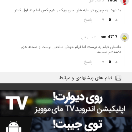
rade
5 سال قبل
بد نبود--یه چیزی تو مایه های جان ویک و هیچکس اما چند لول کمتر..
▲
▼
پاسخ
0
omid717
5 سال قبل
داستان فیلم بد نیست اما فیلم خوش ساختی نیست و صحنه های
اکشنشم ضعیفه.
▲
▼
پاسخ
0
فیلم های پیشنهادی و مرتبط