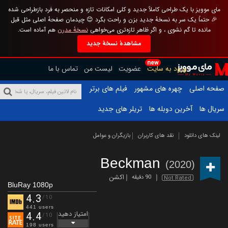
مای موویز با یک طراحی کاملاً جدید و کلی امکانات تازه و منحصر به فرد بازطراحی شده
🎉 حتماً یک سر به نسخهٔ جدید بزن و راحت بگرد 😊 چیدمان صفحهٔ اصلی مثل قبل
مانده تا گم نشوی ، و اگر ظاهر تازه‌تری می‌خواهی
نسخهٔ مدرن
هم آماده است.
مشاهدهٔ نسخهٔ جدید
new
ورود به سایت
عضویت
لیست من
تماس با ما
صفحه اصلی
چهره های مشهور
فیلم های برتر
سریال ها
آخرین دوبله ها
تریلر های جدید
لینک های دانلود
نقد های کاربران
بازیگران و عوامل
Beckman
(2020)
اکشن
90 دقیقه
Not Rated
BluRay 1080p
4.3
/10
441 users
امتیاز دهید
4.4
/10
198 users