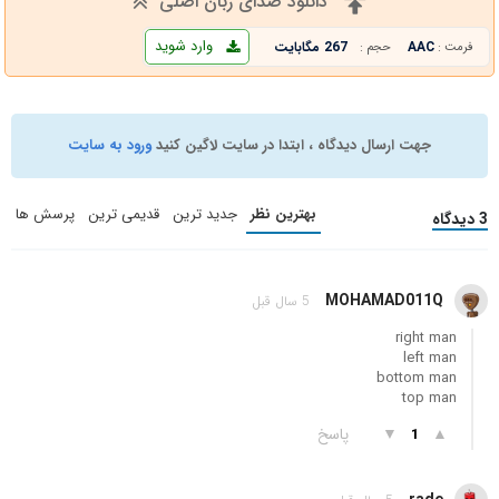
دانلود صدای زبان اصلی
وارد شوید
AAC
267 مگابایت
فرمت :
حجم :
جهت ارسال دیدگاه ، ابتدا در سایت لاگین کنید
ورود به سایت
بهترین نظر
جدید ترین
قدیمی ترین
پرسش ها
3 دیدگاه
MOHAMAD011Q
5 سال قبل
right man
left man
bottom man
top man
▲
▼
پاسخ
1