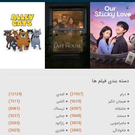
دسته بندی فیلم ها
(13124)
(21937)
درام
کمدی
(7311)
(9229)
هیجان انگیز
اکشن
(6061)
(6597)
عاشقانه
ترسناک
(5237)
(5608)
مستند
جنایی
(3265)
(3874)
ماجراجویی
رازآلود
(2625)
(2843)
خانوادگی
فانتزی