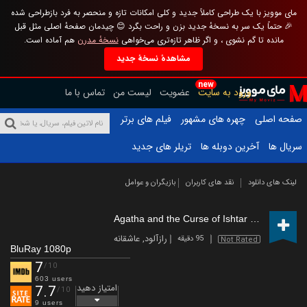
مای موویز با یک طراحی کاملاً جدید و کلی امکانات تازه و منحصر به فرد بازطراحی شده
🎉 حتماً یک سر به نسخهٔ جدید بزن و راحت بگرد 😊 چیدمان صفحهٔ اصلی مثل قبل
مانده تا گم نشوی ، و اگر ظاهر تازه‌تری می‌خواهی
نسخهٔ مدرن
هم آماده است.
مشاهدهٔ نسخهٔ جدید
new
ورود به سایت
عضویت
لیست من
تماس با ما
صفحه اصلی
چهره های مشهور
فیلم های برتر
سریال ها
آخرین دوبله ها
تریلر های جدید
لینک های دانلود
نقد های کاربران
بازیگران و عوامل
Agatha and the Curse of Ishtar
(2019)
رازآلود
,
عاشقانه
95 دقیقه
Not Rated
BluRay 1080p
7
/10
603 users
امتیاز دهید
7.7
/10
9 users