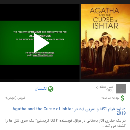
Play
Video
امتیاز منتقدان
انگلستان
-
از 100
-
-
بودجه ساخت:
فروش (جهانی):
دانلود فیلم آگاتا و نفرین ایشتار Agatha and the Curse of Ishtar
2019
در یک حفاری آثار باستانی در عراق، نویسنده "آگاتا کریستی" یک سری قتل ها را
کشف می کند ...