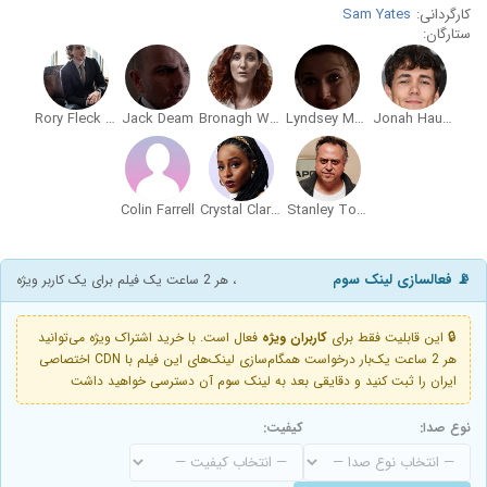
کارگردانی:
Sam Yates
ستارگان:
Rory Fleck Byrne
Jack Deam
Bronagh Waugh
Lyndsey Marshal
Jonah Hauer-King
Colin Farrell
Crystal Clarke
Stanley Townsend
📡 فعالسازی لینک سوم
، هر 2 ساعت یک فیلم برای یک کاربر ویژه
🔒 این قابلیت فقط برای
کاربران ویژه
فعال است. با خرید اشتراک ویژه می‌توانید
هر 2 ساعت یک‌بار درخواست همگام‌سازی لینک‌های این فیلم با CDN اختصاصی
ایران را ثبت کنید و دقایقی بعد به لینک سوم آن دسترسی خواهید داشت
نوع صدا:
کیفیت: