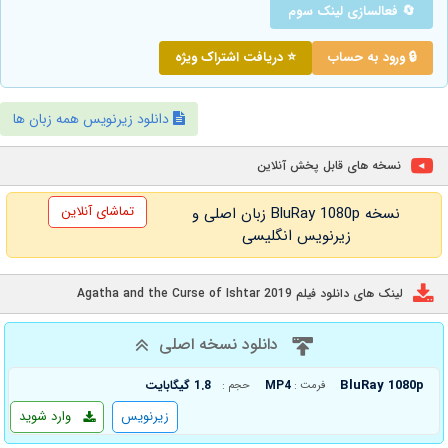
🔄 فعالسازی لینک سوم
🔒 ورود به حساب
⭐ دریافت اشتراک ویژه
دانلود زیرنویس همه زبان ها
نسخه های قابل پخش آنلاین
تماشای آنلاین
نسخه BluRay 1080p زبان اصلی و
زیرنویس انگلیسی
لینک های دانلود فیلم Agatha and the Curse of Ishtar 2019
دانلود نسخه اصلی
BluRay 1080p
MP4
1.8 گیگابایت
فرمت :
حجم :
زیرنویس
وارد شوید