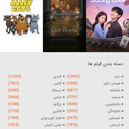
دسته بندی فیلم ها
(13529)
(22651)
درام
کمدی
(7567)
(9550)
هیجان انگیز
اکشن
(6385)
(6817)
عاشقانه
ترسناک
(5454)
(5797)
مستند
جنایی
(3386)
(4000)
ماجراجویی
رازآلود
(2704)
(2929)
خانوادگی
فانتزی
(1969)
(2673)
انیمیشن
فیلم تلویزیونی
(1812)
(1816)
تاریخی
علمی تخیلی