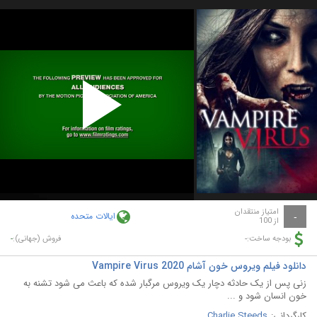
Play
Video
امتیاز منتقدان
ایالات متحده
-
از 100
-
-
بودجه ساخت:
فروش (جهانی):
دانلود فیلم ویروس خون آشام Vampire Virus 2020
زنی پس از یک حادثه دچار یک ویروس مرگبار شده که باعث می شود تشنه به
خون انسان شود و ...
کارگردانی:
Charlie Steeds