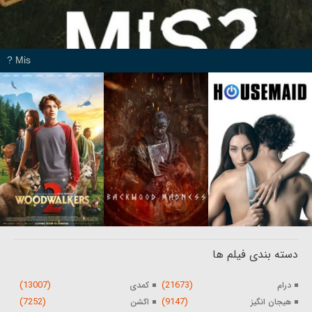
Mis ?
دسته بندی فیلم ها
(13007)
(21673)
درام
کمدی
(7252)
(9147)
هیجان انگیز
اکشن