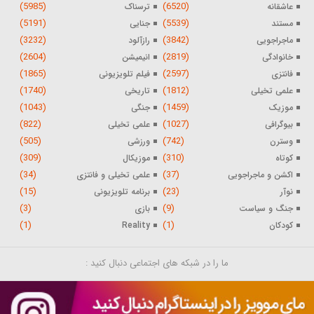
(5985)
(6520)
عاشقانه
ترسناک
(5191)
(5539)
مستند
جنایی
(3232)
(3842)
ماجراجویی
رازآلود
(2604)
(2819)
خانوادگی
انیمیشن
(1865)
(2597)
فانتزی
فیلم تلویزیونی
(1740)
(1812)
علمی تخیلی
تاریخی
(1043)
(1459)
موزیک
جنگی
(822)
(1027)
بیوگرافی
علمی تخیلی
(505)
(742)
وسترن
ورزشی
(309)
(310)
کوتاه
موزیکال
(34)
(37)
اکشن و ماجراجویی
علمی تخیلی و فانتزی
(15)
(23)
نوآر
برنامه تلویزیونی
(3)
(9)
جنگ و سیاست
بازی
(1)
(1)
کودکان
Reality
ما را در شبکه های اجتماعی دنبال کنید :