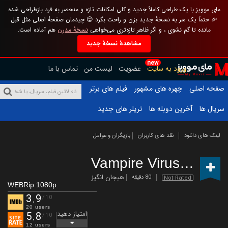
مای موویز با یک طراحی کاملاً جدید و کلی امکانات تازه و منحصر به فرد بازطراحی شده
🎉 حتماً یک سر به نسخهٔ جدید بزن و راحت بگرد 😊 چیدمان صفحهٔ اصلی مثل قبل
مانده تا گم نشوی ، و اگر ظاهر تازه‌تری می‌خواهی
نسخهٔ مدرن
هم آماده است.
مشاهدهٔ نسخهٔ جدید
new
ورود به سایت
عضویت
لیست من
تماس با ما
صفحه اصلی
چهره های مشهور
فیلم های برتر
سریال ها
آخرین دوبله ها
تریلر های جدید
لینک های دانلود
نقد های کاربران
بازیگران و عوامل
Vampire Virus
(2020)
هیجان انگیز
80 دقیقه
Not Rated
WEBRip 1080p
3.9
/10
20 users
امتیاز دهید
5.8
/10
12 users