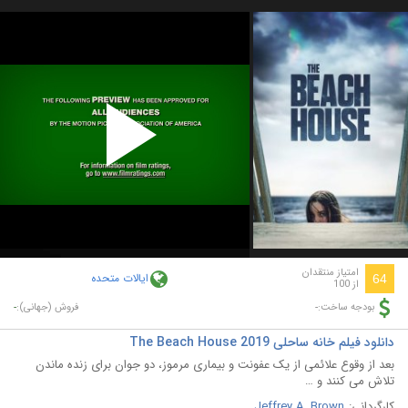
Play
Video
امتیاز منتقدان
ایالات متحده
64
از 100
-
-
بودجه ساخت:
فروش (جهانی):
دانلود فیلم خانه ساحلی The Beach House 2019
بعد از وقوع علائمی از یک عفونت و بیماری مرموز، دو جوان برای زنده ماندن
تلاش می کنند و …
کارگردانی:
Jeffrey A. Brown