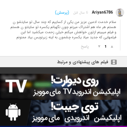
Ariyan6786
(پرسش)
6 سال قبل
سلام خدمت ادمین عزیز من یکی از کساییم که چند سال تو سایتشو ن
هستم هر ماه هم اشتراک میزنم چون نگهبانم یکسره تو سایتتو ن هستم
و فیلم میبینم ازتون خواهش میکنم خیلی زحمت میکشید اما این
فیلمهایی که جدید میاد یکسره چشمون به اینه زیرنویس بیاد ممنونم
▲
▼
پاسخ
1
فیلم های پیشنهادی و مرتبط