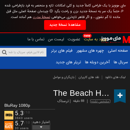
مای موویز با یک طراحی کاملاً جدید و کلی امکانات تازه و منحصر به فرد بازطراحی شده
🎉 حتماً یک سر به نسخهٔ جدید بزن و راحت بگرد 😊 چیدمان صفحهٔ اصلی مثل قبل
مانده تا گم نشوی ، و اگر ظاهر تازه‌تری می‌خواهی
نسخهٔ مدرن
هم آماده است.
مشاهدهٔ نسخهٔ جدید
new
ورود به سایت
عضویت
لیست من
تماس با ما
صفحه اصلی
چهره های مشهور
فیلم های برتر
سریال ها
آخرین دوبله ها
تریلر های جدید
لینک های دانلود
نقد های کاربران
بازیگران و عوامل
The Beach House
(2
ترسناک
88 دقیقه
مشخص نشده
BluRay 1080p
5.3
/10
3843 users
امتیاز دهید
5.7
/10
30 users