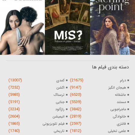
دسته بندی فیلم ها
(13007)
(21675)
درام
کمدی
(7252)
(9147)
هیجان انگیز
اکشن
(5985)
(6520)
عاشقانه
ترسناک
(5191)
(5539)
مستند
جنایی
(3234)
(3842)
ماجراجویی
رازآلود
(2604)
(2819)
خانوادگی
انیمیشن
(1865)
(2597)
فانتزی
فیلم تلویزیونی
(1740)
(1812)
علمی تخیلی
تاریخی