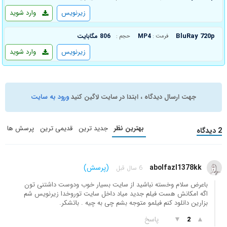
زیرنویس
وارد شوید
BluRay 720p
MP4
806 مگابایت
فرمت :
حجم :
زیرنویس
وارد شوید
جهت ارسال دیدگاه ، ابتدا در سایت لاگین کنید
ورود به سایت
بهترین نظر
جدید ترین
قدیمی ترین
پرسش ها
2 دیدگاه
abolfazl1378kk
(پرسش)
6 سال قبل
باعرض سلام وخسته نباشید از سایت بسیار خوب ودوست داشتنی تون
اگه امکانش هست فیلم جدید میاد داخل سایت توروخدا زیرنویس شم
بزارین دانلود کنم فیلمو متوجه بشم چی به چیه . باتشکر.
▲
▼
پاسخ
2