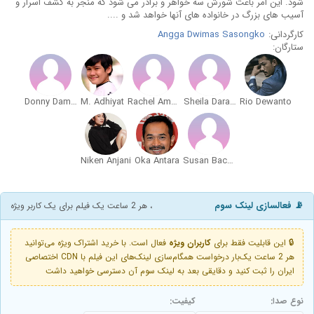
شود. این امر باعث شورش سه خواهر و برادر می شود که منجر به کشف اسرار و
آسیب های بزرگ در خانواده های آنها خواهد شد و ....
کارگردانی:
Angga Dwimas Sasongko
ستارگان:
Donny Damara
M. Adhiyat
Rachel Amanda
Sheila Dara Aisha
Rio Dewanto
Niken Anjani
Oka Antara
Susan Bachtiar
📡 فعالسازی لینک سوم
، هر 2 ساعت یک فیلم برای یک کاربر ویژه
🔒 این قابلیت فقط برای
کاربران ویژه
فعال است. با خرید اشتراک ویژه می‌توانید
هر 2 ساعت یک‌بار درخواست همگام‌سازی لینک‌های این فیلم با CDN اختصاصی
ایران را ثبت کنید و دقایقی بعد به لینک سوم آن دسترسی خواهید داشت
نوع صدا:
کیفیت: