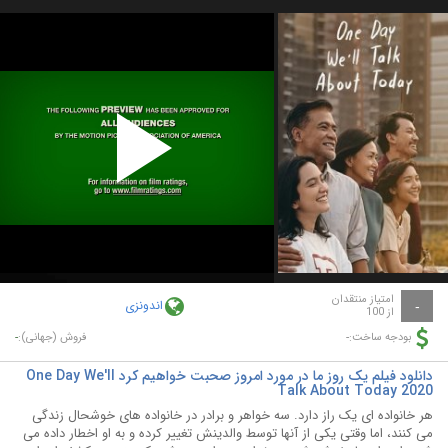
Play
Video
امتیاز منتقدان
اندونزی
-
از 100
-
-
بودجه ساخت:
فروش (جهانی):
دانلود فیلم یک روز ما در مورد امروز صحبت خواهیم کرد One Day We'll
Talk About Today 2020
هر خانواده ای یک راز دارد. سه خواهر و برادر در خانواده های خوشحال زندگی
می کنند، اما وقتی یکی از آنها توسط والدینش تغییر کرده و به او اخطار داده می