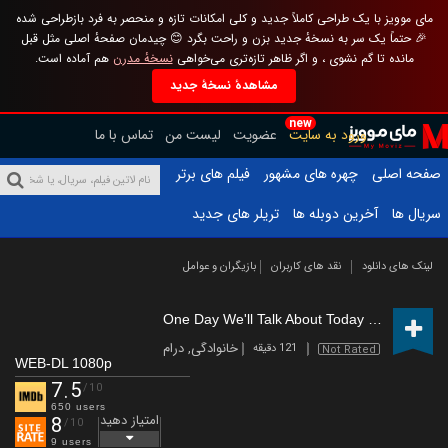
مای موویز با یک طراحی کاملاً جدید و کلی امکانات تازه و منحصر به فرد بازطراحی شده
🎉 حتماً یک سر به نسخهٔ جدید بزن و راحت بگرد 😊 چیدمان صفحهٔ اصلی مثل قبل
مانده تا گم نشوی ، و اگر ظاهر تازه‌تری می‌خواهی
نسخهٔ مدرن
هم آماده است.
مشاهدهٔ نسخهٔ جدید
new
ورود به سایت
عضویت
لیست من
تماس با ما
صفحه اصلی
چهره های مشهور
فیلم های برتر
سریال ها
آخرین دوبله ها
تریلر های جدید
لینک های دانلود
نقد های کاربران
بازیگران و عوامل
One Day We'll Talk About Today
(2020)
خانوادگی
,
درام
121 دقیقه
Not Rated
WEB-DL 1080p
7.5
/10
650 users
امتیاز دهید
8
/10
9 users