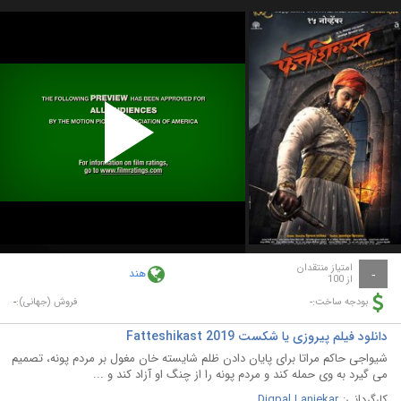
Play
Video
امتیاز منتقدان
هند
-
از 100
-
-
بودجه ساخت:
فروش (جهانی):
دانلود فیلم پیروزی یا شکست Fatteshikast 2019
شیواجی حاکم مراتا برای پایان دادن ظلم شایسته خان مغول بر مردم پونه، تصمیم
می گیرد به وی حمله کند و مردم پونه را از چنگ او آزاد کند و ...
کارگردانی:
Digpal Lanjekar