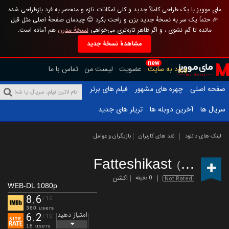
مای موویز با یک طراحی کاملاً جدید و کلی امکانات تازه و منحصر به فرد بازطراحی شده
🎉 حتماً یک سر به نسخهٔ جدید بزن و راحت بگرد 😊 چیدمان صفحهٔ اصلی مثل قبل
مانده تا گم نشوی ، و اگر ظاهر تازه‌تری می‌خواهی
نسخهٔ مدرن
هم آماده است.
مشاهدهٔ نسخهٔ جدید
new
ورود به سایت
عضویت
لیست من
تماس با ما
صفحه اصلی
چهره های مشهور
فیلم های برتر
سریال ها
آخرین دوبله ها
تریلر های جدید
لینک های دانلود
نقد های کاربران
بازیگران و عوامل
Fatteshikast
(2019)
اکشن
0 دقیقه
Not Rated
WEB-DL 1080p
8.6
/10
360 users
امتیاز دهید
6.2
/10
18 users