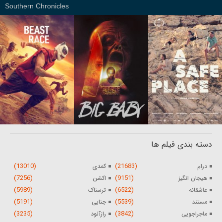
Southern Chronicles
دسته بندی فیلم ها
(13010)
(21683)
درام
کمدی
(7256)
(9151)
هیجان انگیز
اکشن
(5989)
(6522)
عاشقانه
ترسناک
(5191)
(5539)
مستند
جنایی
(3235)
(3842)
ماجراجویی
رازآلود