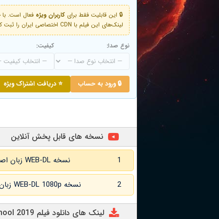
🔒 این قابلیت فقط برای
کاربران ویژه
لینک‌های این فیلم با CDN اختصاصی ایران را ثبت کنید و دقایقی بعد به لینک سوم آن دسترسی خواهید داشت
نوع صدا:
کیفیت:
🔒 ورود به حساب
⭐ دریافت اشتراک ویژه
نسخه های قابل پخش آنلاین
1
نسخه WEB-DL زبان اصلی و زیرنویس انگلیسی
2
نسخه WEB-DL 1080p زبان اصلی و زیرنویس انگلیسی
لینک های دانلود فیلم Back to School 2019