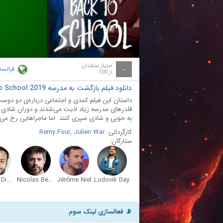
ay
deo
امتیاز منتقدان
فرانسه
-
از 100
دانلود فیلم بازگشت به مدرسه Back to School 2019
داستان این فیلم کمدی و اجتماعی درباره‌ی دو دوست
قلدرهای مدرسه زیاد اذیت می‌شدند و دوران شادی ند
به خوبی و شادی سپری کنند. اما ماجراهایی رخ می
کارگردانی:
Julien War
,
Remy Four
ستارگان:
Johann Dionnet
Nicolas Berno
Jérôme Niel
Ludovik Day
📡 فعالسازی لینک سوم