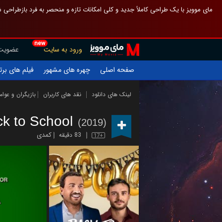
 چیدمان صفحهٔ اصلی مثل قبل مانده تا گم نشوی ، و اگر ظاهر تازه‌تری می‌خواهی
new
عضویت
ورود به سایت
یلم های برتر
چهره های مشهور
صفحه اصلی
ازیگران و عوامل
نقد های کاربران
لینک های دانلود
k to School
(2019)
کمدی
83 دقیقه
17+