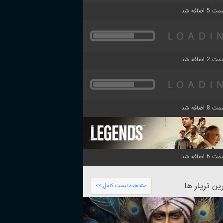
ن تریلر ها
مشاهده لیست کامل >>