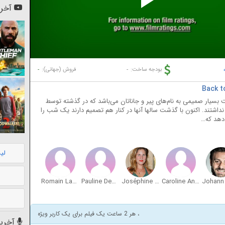
Pl
آخری
Vi
-
-
بودجه ساخت:
فروش (جهانی):
 بسیار صمیمی به نام‌های پیر و جاناتان می‌باشد که در گذشته توسط
اشتند. اکنون با گذشت سالها آنها در کنار هم تصمیم دارند یک شب را
‌دهد که…
لی
Romain Lancry
Pauline Deshons
Joséphine Draï
Caroline Anglade
، هر 2 ساعت یک فیلم برای یک کاربر ویژه
آخرین