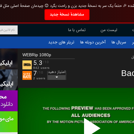
تازه و منحصر به فرد بازطراحی شده 🎉 حتماً یک سر به نسخهٔ جدید بزن و راحت بگرد 
مشاهدهٔ نسخهٔ جدید
تماس با ما
لیست من
تریلر های جدید
آخرین دوبله ها
سریال ها
ف
WEBRip 1080p
ب
5.3
/10
942 users
Bac
امتیاز دهید
7
/10
2 users