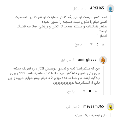
ARSH65
5 سال قبل
اصلا اکشن نیست اینطور بگم که تو مسابقات اینقدر که زن شخصیت
اصلی فیلم را نشون میده مسابقه را نشون نمیده
بیشتر زندگینامه و مستند هست تا اکشن و ورزشی اصلا هم قشنگ
نیست
امتیاز 1
▲
▼
پاسخ
0
amirghass
2 سال قبل
من که میگمراصلا فیلم و ندیدی دوستش انگار داره تعریف میکنه
برای یکی همین قشنگش میکنه.ادعا نداره واقعیه واقعی تلاش برای
زندگیه اینده من خدا شاهده روزی 2 تا فیلم نبینم خوابم نمیبره و این
یکی از قشنگترینها بوووووووووووود
▲
▼
پاسخ
0
meysam365
5 سال قبل
عالی توصیه میشه ببینید