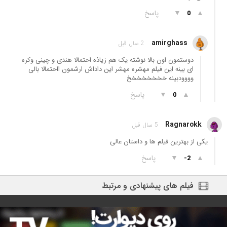
▲
▼
پاسخ
0
amirghass
2 سال قبل
دوستمون اون بالا نوشته یک هم زیاذه احتمالا هندی و چینی وکره
ای بینه این فیلم مهشره مهشر این داداش ارشمون ااحتمالا بالی
وووودبینه خخخخخخخخ
▲
▼
پاسخ
0
Ragnarokk
5 سال قبل
یکی از بهترین فیلم ها و داستان عالی
▲
▼
پاسخ
-2
فیلم های پیشنهادی و مرتبط