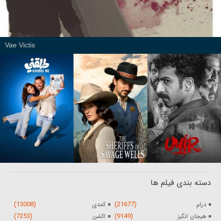
Vae Victis
دسته بندی فیلم ها
(13008)
(21677)
درام
کمدی
(7253)
(9149)
هیجان انگیز
اکشن