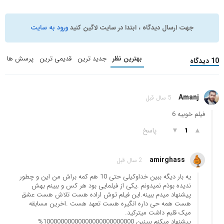
جهت ارسال دیدگاه ، ابتدا در سایت لاگین کنید
ورود به سایت
بهترین نظر
جدید ترین
قدیمی ترین
پرسش ها
10 دیدگاه
Amanj
5 سال قبل
فیلم خوبیه 6
▲
▼
پاسخ
1
amirghass
2 سال قبل
یه بار دیگه ببین خداوکیلی حتی 10 هم کمه براش من این و چطور
ندیده بوذم نمیدونم .یکی از فیلمایی بود هر کس و ببینم بهش
پیشنهاد میدم ببینه.این فیلم توش اراده هست تلاش هست عشق
هست همه حی داره انگیره هست تعهد هست .اخرین مسابقه
میک قلبم داشت میترکید.
پیشنهاد میکنم ببینین 10000000000000000000000000%