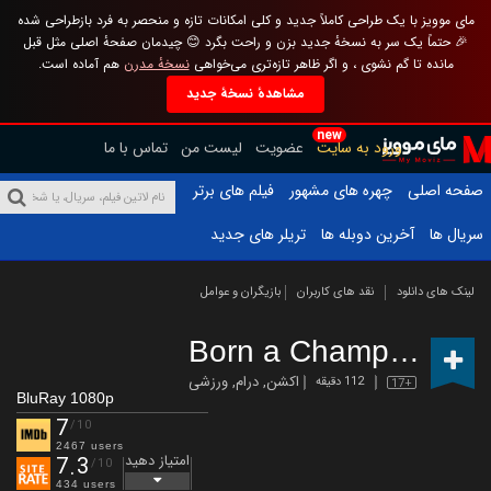
مای موویز با یک طراحی کاملاً جدید و کلی امکانات تازه و منحصر به فرد بازطراحی شده
🎉 حتماً یک سر به نسخهٔ جدید بزن و راحت بگرد 😊 چیدمان صفحهٔ اصلی مثل قبل
مانده تا گم نشوی ، و اگر ظاهر تازه‌تری می‌خواهی
نسخهٔ مدرن
هم آماده است.
مشاهدهٔ نسخهٔ جدید
new
ورود به سایت
عضویت
لیست من
تماس با ما
صفحه اصلی
چهره های مشهور
فیلم های برتر
سریال ها
آخرین دوبله ها
تریلر های جدید
لینک های دانلود
نقد های کاربران
بازیگران و عوامل
Born a Champion
(202
اکشن
,
درام
,
ورزشی
112 دقیقه
17+
BluRay 1080p
7
/10
2467 users
امتیاز دهید
7.3
/10
434 users