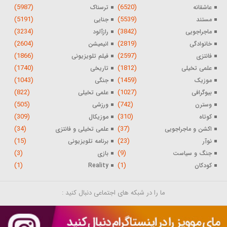
(5987)
(6520)
عاشقانه
ترسناک
(5191)
(5539)
مستند
جنایی
(3234)
(3842)
ماجراجویی
رازآلود
(2604)
(2819)
خانوادگی
انیمیشن
(1866)
(2597)
فانتزی
فیلم تلویزیونی
(1740)
(1812)
علمی تخیلی
تاریخی
(1043)
(1459)
موزیک
جنگی
(822)
(1027)
بیوگرافی
علمی تخیلی
(505)
(742)
وسترن
ورزشی
(309)
(310)
کوتاه
موزیکال
(34)
(37)
اکشن و ماجراجویی
علمی تخیلی و فانتزی
(15)
(23)
نوآر
برنامه تلویزیونی
(3)
(9)
جنگ و سیاست
بازی
(1)
(1)
کودکان
Reality
ما را در شبکه های اجتماعی دنبال کنید :