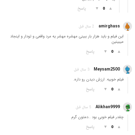
▲
▼
پاسخ
0
amirghass
2 سال قبل
این فیلم و باید هزار بار ببینی مهشره مهشر یه مرد واقعی و تودار و اینجاد
میبینین
▲
▼
پاسخ
0
Meysam2500
3 سال قبل
فیلم خوبیه. ارزش دیدن رو داره.
▲
▼
پاسخ
0
Alikhan9999
5 سال قبل
چقدر فیلم خوبی بود ..دمتون گرم
▲
▼
پاسخ
0