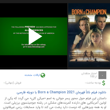
Play
Video
امتیاز منتقدان
ایالات متحده
-
از 100
-
-
بودجه ساخت:
فروش (جهانی):
دانلود فیلم ذاتاً قهرمان Born a Champion 2021 با دوبله فارسی
داستان این فیلم حول محور پسر جوانی به اسم «میکی کلی» می گردد که یکی از
اولین آمریکایی های دارنده کمربندهای مشکی در رشته جوجیتسوی برزیلی است.
او به همه چیزهایی که دوست دارد پشت می کند تا وارد مسابقات رزمی غیرقانونی