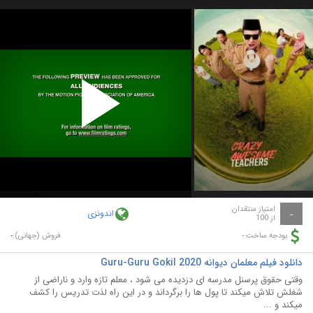
Play
Video
امتیاز منتقدان
اندونزی
-
از 100
-
-
بودجه ساخت:
فروش (جهانی):
دانلود فیلم معلمان دیوانه Guru-Guru Gokil 2020
وقتی حقوق پرسنل مدرسه ای دزدیده می شود ، معلم تازه وارد و ناراضی از
شغلش تلاش میکند تا پول ها را برگرداند و در این راه لذت تدریس را کشف
میکند و ...