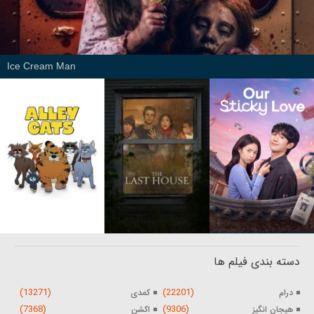
Ice Cream Man
دسته بندی فیلم ها
(13271)
(22201)
درام
کمدی
(7368)
(9306)
هیجان انگیز
اکشن