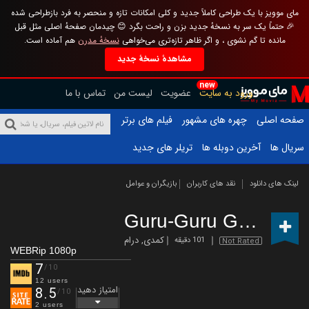
مای موویز با یک طراحی کاملاً جدید و کلی امکانات تازه و منحصر به فرد بازطراحی شده
🎉 حتماً یک سر به نسخهٔ جدید بزن و راحت بگرد 😊 چیدمان صفحهٔ اصلی مثل قبل
مانده تا گم نشوی ، و اگر ظاهر تازه‌تری می‌خواهی
نسخهٔ مدرن
هم آماده است.
مشاهدهٔ نسخهٔ جدید
new
ورود به سایت
عضویت
لیست من
تماس با ما
صفحه اصلی
چهره های مشهور
فیلم های برتر
سریال ها
آخرین دوبله ها
تریلر های جدید
لینک های دانلود
نقد های کاربران
بازیگران و عوامل
Guru-Guru Gokil
(2020
کمدی
,
درام
101 دقیقه
Not Rated
WEBRip 1080p
7
/10
12 users
امتیاز دهید
8.5
/10
2 users