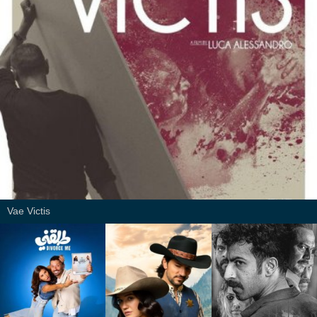
Vae Victis