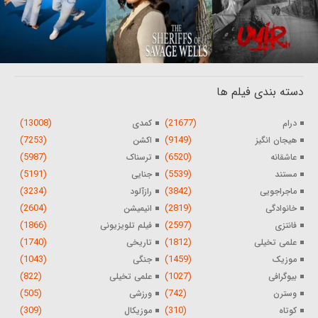
دسته بندی فیلم ها
(13008)
(21677)
درام
کمدی
(7253)
(9149)
هیجان انگیز
اکشن
(5987)
(6520)
عاشقانه
ترسناک
(5191)
(5539)
مستند
جنایی
(3234)
(3842)
ماجراجویی
رازآلود
(2604)
(2819)
خانوادگی
انیمیشن
(1866)
(2597)
فانتزی
فیلم تلویزیونی
(1740)
(1812)
علمی تخیلی
تاریخی
(1043)
(1459)
موزیک
جنگی
(822)
(1027)
بیوگرافی
علمی تخیلی
(505)
(742)
وسترن
ورزشی
(309)
(310)
کوتاه
موزیکال