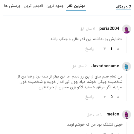
بهترین نظر
جدید ترین
قدیمی ترین
پرسش ها
7 دیدگاه
poria2004
6 سال قبل
انتظارش رو نداشتم این قدر عالی و جذاب باشه
▲
▼
پاسخ
1
Javadnoname
2 سال قبل
من تمام فیلم های ل.پن رو دیدم اما این بهتر از همه بود واقعا من از
شخصیت جیگن خوشم میاد چون تیر انداز خوبیه و شخصیت خون
سردیه. اگر موافق هستید لاکو بزن ممنون از خوندنتون
▲
▼
پاسخ
0
metco
5 سال قبل
خیلی قشنگ بود من که خوشم اومد