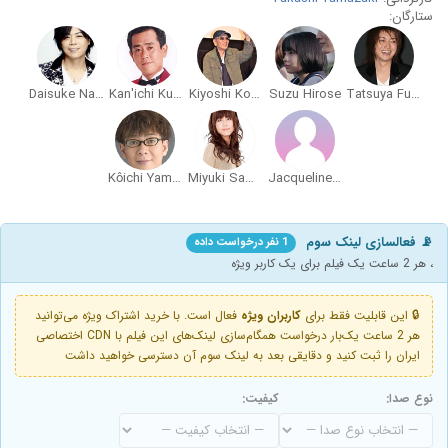
ستارگان:
Daisuke Namikawa
Kan'ichi Kurita
Kiyoshi Kobayashi
Suzu Hirose
Tatsuya Fujiwara
Kôichi Yamadera
Miyuki Sawashiro
Jacqueline Sato
📡 فعالسازی لینک سوم
1 نفر درخواست داده
، هر 2 ساعت یک فیلم برای یک کاربر ویژه
🔒 این قابلیت فقط برای
کاربران ویژه
فعال است. با خرید اشتراک ویژه می‌توانید
هر 2 ساعت یک‌بار درخواست همگام‌سازی لینک‌های این فیلم با CDN اختصاصی
ایران را ثبت کنید و دقایقی بعد به لینک سوم آن دسترسی خواهید داشت
نوع صدا:
کیفیت: