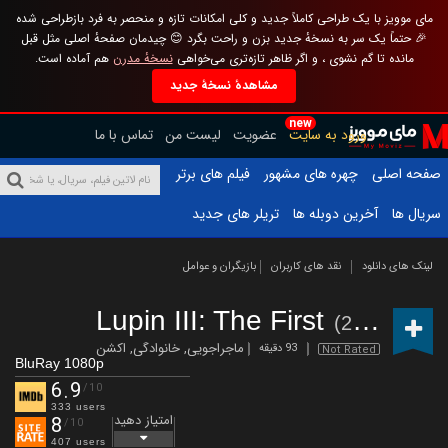
مای موویز با یک طراحی کاملاً جدید و کلی امکانات تازه و منحصر به فرد بازطراحی شده
🎉 حتماً یک سر به نسخهٔ جدید بزن و راحت بگرد 😊 چیدمان صفحهٔ اصلی مثل قبل
مانده تا گم نشوی ، و اگر ظاهر تازه‌تری می‌خواهی
نسخهٔ مدرن
هم آماده است.
مشاهدهٔ نسخهٔ جدید
new
ورود به سایت
عضویت
لیست من
تماس با ما
صفحه اصلی
چهره های مشهور
فیلم های برتر
سریال ها
آخرین دوبله ها
تریلر های جدید
لینک های دانلود
نقد های کاربران
بازیگران و عوامل
Lupin III: The First
(2019)
ماجراجویی
,
خانوادگی
,
اکشن
93 دقیقه
Not Rated
BluRay 1080p
6.9
/10
333 users
امتیاز دهید
8
/10
407 users