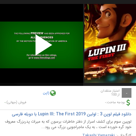
Play
Video
امتیاز منتقدان
ژاپن
-
از 100
-
-
بودجه ساخت:
فروش (جهانی):
دانلود فیلم لوپن 3 : اولین Lupin III: The First 2019 با دوبله فارسی
لوپین سوم برای کشف اسرار از دفتر خاطرات برسون که به میراث پدربزرگ معروف
خود گره خورده است ، به یک ماجراجویی بزرگ می رود...
کارگردانی:
Takashi Yamazaki