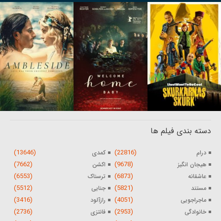
دسته بندی فیلم ها
(13646)
(22816)
درام
کمدی
(7662)
(9678)
هیجان انگیز
اکشن
(6553)
(6873)
عاشقانه
ترسناک
(5512)
(5821)
مستند
جنایی
(3416)
(4051)
ماجراجویی
رازآلود
(2736)
(2953)
خانوادگی
فانتزی