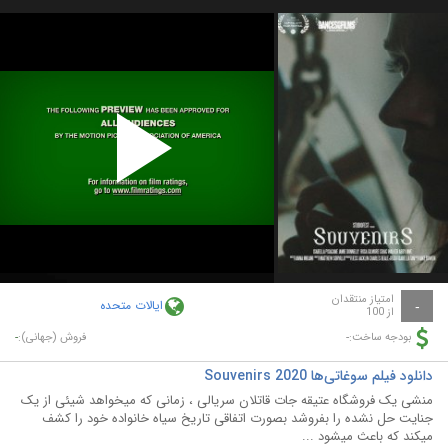
Play
Video
امتیاز منتقدان
ایالات متحده
-
از 100
-
-
بودجه ساخت:
فروش (جهانی):
دانلود فیلم سوغاتی‌ها Souvenirs 2020
منشی یک فروشگاه عتیقه جات قاتلان سریالی ، زمانی که میخواهد شیئی از یک
جنایت حل نشده را بفروشد بصورت اتفاقی تاریخ سیاه خانواده خود را کشف
میکند که باعث میشود ...