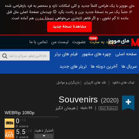
مای موویز با یک طراحی کاملاً جدید و کلی امکانات تازه و منحصر به فرد بازطراحی شده
🎉 حتماً یک سر به نسخهٔ جدید بزن و راحت بگرد 😊 چیدمان صفحهٔ اصلی مثل قبل
مانده تا گم نشوی ، و اگر ظاهر تازه‌تری می‌خواهی
نسخهٔ مدرن
هم آماده است.
مشاهدهٔ نسخهٔ جدید
new
ورود به سایت
عضویت
لیست من
تماس با ما
صفحه اصلی
چهره های مشهور
فیلم های برتر
سریال ها
آخرین دوبله ها
تریلر های جدید
لینک های دانلود
نقد های کاربران
بازیگران و عوامل
Souvenirs
(2020)
هیجان انگیز
84 دقیقه
Not Rated
WEBRip 1080p
0
/10
0 users
امتیاز دهید
5.5
/10
2 users