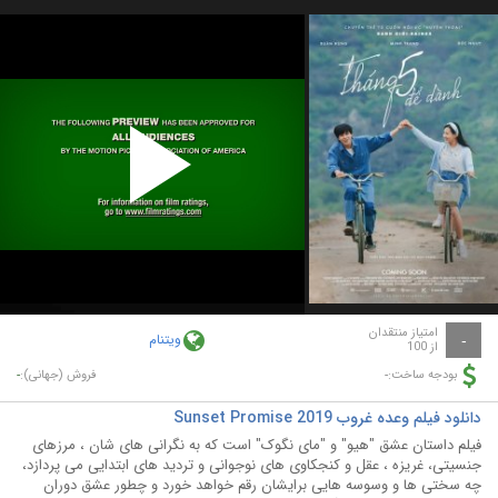
Play
Video
امتیاز منتقدان
ویتنام
-
از 100
-
-
بودجه ساخت:
فروش (جهانی):
دانلود فیلم وعده غروب Sunset Promise 2019
فیلم داستان عشق "هیو" و "مای نگوک" است که به نگرانی های شان ، مرزهای
جنسیتی، غریزه ، عقل و کنجکاوی های نوجوانی و تردید های ابتدایی می پردازد،
چه سختی ها و وسوسه هایی برایشان رقم خواهد خورد و چطور عشق دوران