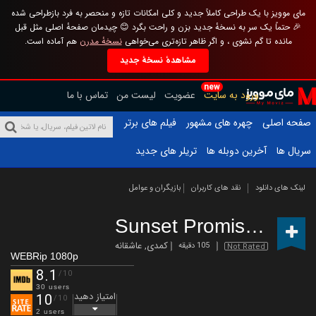
مای موویز با یک طراحی کاملاً جدید و کلی امکانات تازه و منحصر به فرد بازطراحی شده
🎉 حتماً یک سر به نسخهٔ جدید بزن و راحت بگرد 😊 چیدمان صفحهٔ اصلی مثل قبل
مانده تا گم نشوی ، و اگر ظاهر تازه‌تری می‌خواهی
نسخهٔ مدرن
هم آماده است.
مشاهدهٔ نسخهٔ جدید
new
ورود به سایت
عضویت
لیست من
تماس با ما
صفحه اصلی
چهره های مشهور
فیلم های برتر
سریال ها
آخرین دوبله ها
تریلر های جدید
لینک های دانلود
نقد های کاربران
بازیگران و عوامل
Sunset Promise
(2019)
کمدی
,
عاشقانه
105 دقیقه
Not Rated
WEBRip 1080p
8.1
/10
30 users
امتیاز دهید
10
/10
2 users