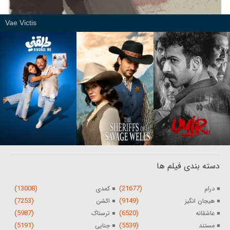
Vae Victis
دسته بندی فیلم ها
(13008)
(21677)
درام
کمدی
(7253)
(9149)
هیجان انگیز
اکشن
(5987)
(6520)
عاشقانه
ترسناک
(5191)
(5539)
مستند
جنایی