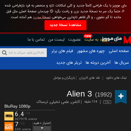
مای موویز با یک طراحی کاملاً جدید و کلی امکانات تازه و منحصر به فرد بازطراحی شده
🎉 حتماً یک سر به نسخهٔ جدید بزن و راحت بگرد 😊 چیدمان صفحهٔ اصلی مثل قبل
مانده تا گم نشوی ، و اگر ظاهر تازه‌تری می‌خواهی
نسخهٔ مدرن
هم آماده است.
مشاهدهٔ نسخهٔ جدید
new
ورود به سایت
عضویت
لیست من
تماس با ما
صفحه اصلی
چهره های مشهور
فیلم های برتر
سریال ها
آخرین دوبله ها
تریلر های جدید
لینک های دانلود
نقد های کاربران
بازیگران و عوامل
Alien 3
(1992)
اکشن
,
علمی تخیلی
,
ترسناک
114 دقیقه
13+
BluRay 1080p
6.4
/10
327579 users
امتیاز دهید
7
/10
102 users