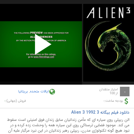
Play
Video
امتیاز منتقدان
ایالات متحده
,
بریتانیا
-
از 100
-
-
بودجه ساخت:
فروش (جهانی):
دانلود فیلم بیگانه 3 Alien 3 1992
الن ریپلی روی سیاره ای که مأمن زندانیان سابق زندان فوق امنیتی است سقوط
می کند. موجود فضایی ترسناکی روی این سیاره همه را وحشت زده کرده و در
نبود هیچ گونه تکنولوژی مدرن، ریپلی رهبر زندانیان در این نبرد مرگبار علیه آن