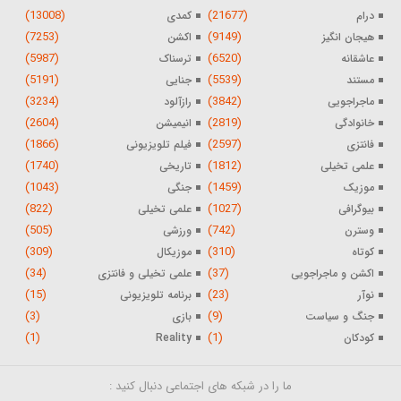
(13008)
(21677)
درام
کمدی
(7253)
(9149)
هیجان انگیز
اکشن
(5987)
(6520)
عاشقانه
ترسناک
(5191)
(5539)
مستند
جنایی
(3234)
(3842)
ماجراجویی
رازآلود
(2604)
(2819)
خانوادگی
انیمیشن
(1866)
(2597)
فانتزی
فیلم تلویزیونی
(1740)
(1812)
علمی تخیلی
تاریخی
(1043)
(1459)
موزیک
جنگی
(822)
(1027)
بیوگرافی
علمی تخیلی
(505)
(742)
وسترن
ورزشی
(309)
(310)
کوتاه
موزیکال
(34)
(37)
اکشن و ماجراجویی
علمی تخیلی و فانتزی
(15)
(23)
نوآر
برنامه تلویزیونی
(3)
(9)
جنگ و سیاست
بازی
(1)
(1)
کودکان
Reality
ما را در شبکه های اجتماعی دنبال کنید :